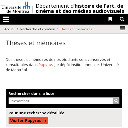
Passer
/
Département d’
histoire de l’art,
de
au
cinéma et des médias audiovisuels
contenu
Liens 
R
Menu
N
Accueil
Recherche et création
Thèses et mémoires
Thèses et mémoires
Des thèses et mémoires de nos étudiants sont conservés et
consultables dans
Papyrus
, le dépôt institutionnel de l’Université
de Montréal.
Rechercher dans la liste
Recher
Pour une recherche détaillée
Visiter Papyrus