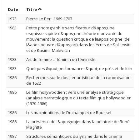
Trier par date en ordre décroissant
Trier par titre en ordre décroissant
Date
Titre
1973
Pierre Le Ber : 1669-1707
1983
Petite photographie sans fixateur d&apos;une
esquisse rapide d&apos;une théorie mouvante du
mouvement : la question critique de l&apos;origine (de
l&apos;oeuvre d&apos;art) dans les écrits de Sol Lewitt
et de Kasimir Malevitch
1983
Art de femme ... féminin ou féministe
1983
Quelques &quot;performances&quot; de près et de loin
1986
Recherches sur le dossier artistique de la canonisation
de 1622
1986
Le film hollywoodien : vers une analyse stratégique
(analyse narratologique du texte filmique hollywoodien
(1970-1986)
1986
Les machinations de Duchamp et de Roussel
1986
La présence de l&apos;objet dans la peinture de René
Magritte
1987
Structures sémantiques du lyrisme dans le cinéma