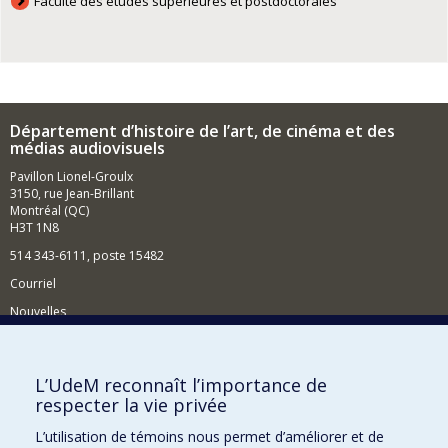
Faculté des études supérieures et postdoctorales
Département d’histoire de l’art, de cinéma et des
médias audiovisuels
Pavillon Lionel-Groulx
3150, rue Jean-Brillant
Montréal (QC)
H3T 1N8
514 343-6111, poste 15482
Courriel
Nouvelles
Événements
Comment soutenir le Département?
L’UdeM reconnaît l’importance de
respecter la vie privée
BESOIN D'AIDE?
L’utilisation de témoins nous permet d’améliorer et de
Plan du site