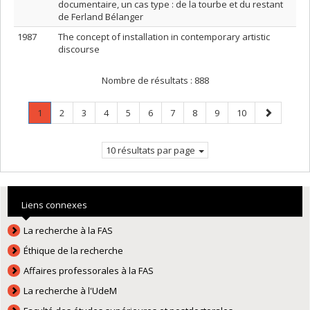
documentaire, un cas type : de la tourbe et du restant
de Ferland Bélanger
1987
The concept of installation in contemporary artistic
discourse
Nombre de résultats :
888
Page
.
Page
Page
Page
Page
Page
Page
Page
Page
Page
Page
1
2
3
4
5
6
7
8
9
10
Page
suivante
courante.
10 résultats par page
Liens connexes
La recherche à la FAS
Éthique de la recherche
Affaires professorales à la FAS
La recherche à l'UdeM