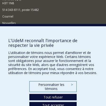
H3T 1N8
514 343-6111, poste 15482
Courriel
Nouvelles
Événements
Comment soutenir le Département?
L’UdeM reconnaît l’importance de
respecter la vie privée
BESOIN D'AIDE?
L’utilisation de témoins nous permet d’améliorer et de
Plan du site
personnaliser votre expérience Web. Certains témoins
Signaler une erreur
sont obligatoires pour assurer le fonctionnement et la
sécurité du site Web, alors que d’autres enregistrent vos
Accessibilité
préférences. En acceptant tout, vous consentez à notre
utilisation de témoins pour mieux répondre à vos besoins.
FACULTÉ DES ARTS ET DES SCIENCES
Nos départements et écoles
Personnaliser les
>
témoins
Nos centres d'études
Tout refuser
Nos programmes et cours
Tout accepter