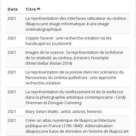
Trier par date en ordre croissant
Trier par titre en ordre croissant
Date
Titre
2021
La représentation des interfaces utilisateur au cinéma :
d&apos;une image informatique à une image
cinématographique
2021
Cripper l’avenir : une recherche-création où les
handicapé-es (sur)vivent
2021
Images de la science : la représentation de la théorie
de la relativité au cinéma, à travers l’exemple
d’Interstellar (Nolan 2014)
2021
La représentation de la poésie dans les scénarios du
Renouveau du cinéma québécois : une approche
recherche-création
2021
La représentation du vieillissement et de la vieillesse
dans la photographie artistique contemporaine : Cindy
Sherman et Donigan Cumming
2021
Mary Seton Watts : artist, activist, feminist
2021
Créer un atlas numérique de l&apos;architecture
publique en France (1795-1840) : éditorialisation
d&apos;une base de données en histoire de l&apos;art