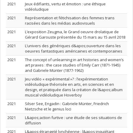
2021
Jeux édifiants, vertu et émotion : une éthique
vidéoludique
2021
Représentation et fétichisation des femmes trans
racisées dans les médias audiovisuels
2021
L’exposition Zeugma, le Grand oeuvre drolatique de
Gérard Garouste présentée du 15 mars au 15 avril 2018
2021
L’univers des génériques d&apos;ouverture dans les
oeuvres fantastiques américaines et contemporaines
2021
The concept of unlearning in art histories and women’s
art praxes : the case studies of Emily Carr (1871-1945)
and Gabriele Münter (1877-1962)
2021
Jeu vidéo « expérimental »? : l’expérimentation
vidéoludique théorisée en arts, en sciences et en
design, et pratiquée dans la création de l&apos;album
musical vidéoludique Hoverboy
2021
Silser See, Engadin : Gabriele Münter, Friedrich
Nietzsche et le genius loci
2021
L&apos;action furtive : une étude de ses situations de
diffusion
2021
L&apos;étrangeté lynchéenne : l&apos;inquiétant