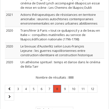
cinéma de David Lynch accompagné d&apos;un essai
de mise en scène : Les Chemins de l&apos;Oubli
2021
Actions thérapeutiques de résistances en territoire
anicinabe : œuvres autochtones contemporaines
environnementales en zones urbaines abitibiennes
2020
Transférer à Paris « tout ce qu&apos;il y a de beau en
Italie » : conquêtes matérielles au service de
l&apos;édification nationale (1796-1798)
2020
Le bivouac d’Austerlitz selon Louis-François
Lejeune : les guerres napoléoniennes entre
construction identitaire et construction historique
2020
Un athéisme spirituel : temps et danse dans le cinéma
de Béla Tarr
Nombre de résultats :
888
Page
Page
Page
Page
Page
Page
Page
.
Page
Page
Page
Page
3
4
5
6
7
8
9
10
11
12
précédente
Page
Page
courante.
suivante