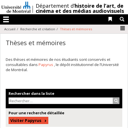
Passer
/
Département d’
histoire de l’art,
de
au
cinéma et des médias audiovisuels
contenu
Liens 
R
Menu
N
Accueil
Recherche et création
Thèses et mémoires
Thèses et mémoires
Des thèses et mémoires de nos étudiants sont conservés et
consultables dans
Papyrus
, le dépôt institutionnel de l’Université
de Montréal.
Rechercher dans la liste
Recher
Pour une recherche détaillée
Visiter Papyrus