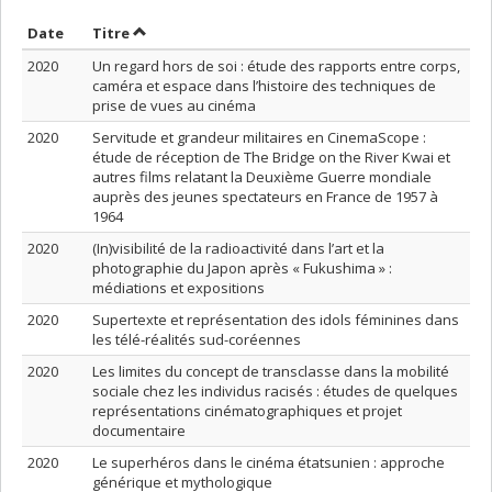
Trier par date en ordre croissant
Trier par titre en ordre croissant
Date
Titre
2020
Un regard hors de soi : étude des rapports entre corps,
caméra et espace dans l’histoire des techniques de
prise de vues au cinéma
2020
Servitude et grandeur militaires en CinemaScope :
étude de réception de The Bridge on the River Kwai et
autres films relatant la Deuxième Guerre mondiale
auprès des jeunes spectateurs en France de 1957 à
1964
2020
(In)visibilité de la radioactivité dans l’art et la
photographie du Japon après « Fukushima » :
médiations et expositions
2020
Supertexte et représentation des idols féminines dans
les télé-réalités sud-coréennes
2020
Les limites du concept de transclasse dans la mobilité
sociale chez les individus racisés : études de quelques
représentations cinématographiques et projet
documentaire
2020
Le superhéros dans le cinéma étatsunien : approche
générique et mythologique