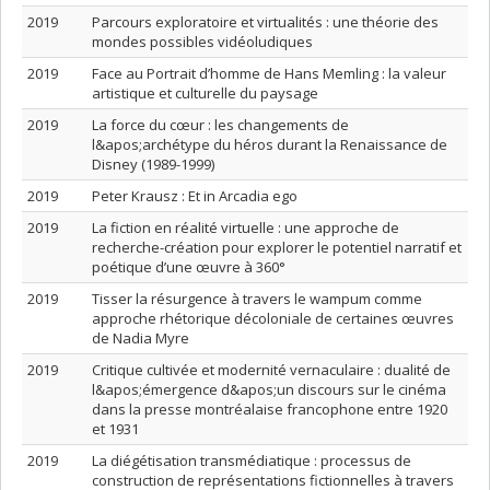
2019
Parcours exploratoire et virtualités : une théorie des
mondes possibles vidéoludiques
2019
Face au Portrait d’homme de Hans Memling : la valeur
artistique et culturelle du paysage
2019
La force du cœur : les changements de
l&apos;archétype du héros durant la Renaissance de
Disney (1989-1999)
2019
Peter Krausz : Et in Arcadia ego
2019
La fiction en réalité virtuelle : une approche de
recherche-création pour explorer le potentiel narratif et
poétique d’une œuvre à 360°
2019
Tisser la résurgence à travers le wampum comme
approche rhétorique décoloniale de certaines œuvres
de Nadia Myre
2019
Critique cultivée et modernité vernaculaire : dualité de
l&apos;émergence d&apos;un discours sur le cinéma
dans la presse montréalaise francophone entre 1920
et 1931
2019
La diégétisation transmédiatique : processus de
construction de représentations fictionnelles à travers