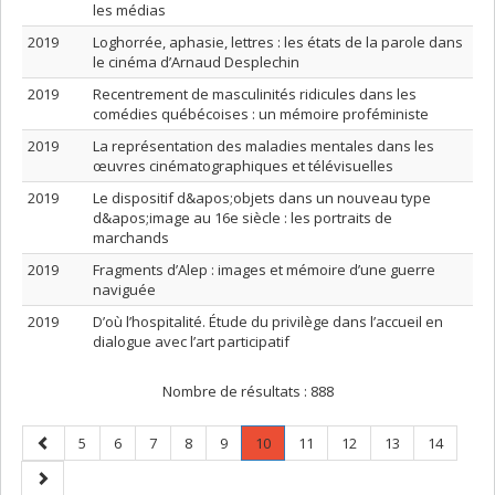
les médias
2019
Loghorrée, aphasie, lettres : les états de la parole dans
le cinéma d’Arnaud Desplechin
2019
Recentrement de masculinités ridicules dans les
comédies québécoises : un mémoire proféministe
2019
La représentation des maladies mentales dans les
œuvres cinématographiques et télévisuelles
2019
Le dispositif d&apos;objets dans un nouveau type
d&apos;image au 16e siècle : les portraits de
marchands
2019
Fragments d’Alep : images et mémoire d’une guerre
naviguée
2019
D’où l’hospitalité. Étude du privilège dans l’accueil en
dialogue avec l’art participatif
Nombre de résultats :
888
Page
Page
Page
Page
Page
Page
Page
.
Page
Page
Page
Page
5
6
7
8
9
10
11
12
13
14
précédente
Page
Page
courante.