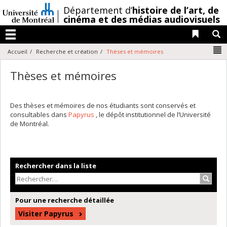
Passer
/
Département d’
histoire de l’art,
de
au
cinéma et des médias audiovisuels
contenu
Liens 
R
Menu
N
Accueil
Recherche et création
Thèses et mémoires
Thèses et mémoires
Des thèses et mémoires de nos étudiants sont conservés et
consultables dans
Papyrus
, le dépôt institutionnel de l’Université
de Montréal.
Rechercher dans la liste
Recher
Pour une recherche détaillée
Visiter Papyrus