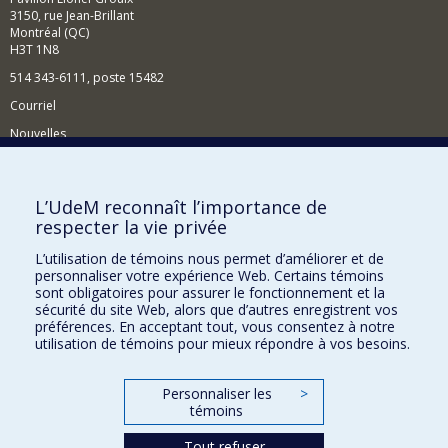
3150, rue Jean-Brillant
Montréal (QC)
H3T 1N8
514 343-6111, poste 15482
Courriel
Nouvelles
Événements
Comment soutenir le Département?
L’UdeM reconnaît l’importance de
respecter la vie privée
BESOIN D'AIDE?
L’utilisation de témoins nous permet d’améliorer et de
Plan du site
personnaliser votre expérience Web. Certains témoins
Signaler une erreur
sont obligatoires pour assurer le fonctionnement et la
sécurité du site Web, alors que d’autres enregistrent vos
Accessibilité
préférences. En acceptant tout, vous consentez à notre
utilisation de témoins pour mieux répondre à vos besoins.
FACULTÉ DES ARTS ET DES SCIENCES
Nos départements et écoles
Personnaliser les
>
témoins
Nos centres d'études
Tout refuser
Nos programmes et cours