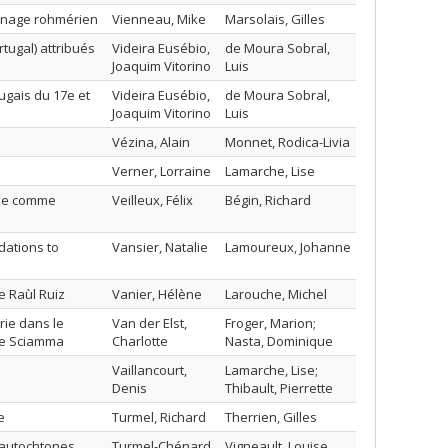
sonnage rohmérien
Vienneau, Mike
Marsolais, Gilles
tugal) attribués
Videira Eusébio,
de Moura Sobral,
Joaquim Vitorino
Luis
ugais du 17e et
Videira Eusébio,
de Moura Sobral,
Joaquim Vitorino
Luis
Vézina, Alain
Monnet, Rodica-Livia
Verner, Lorraine
Lamarche, Lise
orie comme
Veilleux, Félix
Bégin, Richard
dations to
Vansier, Natalie
Lamoureux, Johanne
e Raùl Ruiz
Vanier, Hélène
Larouche, Michel
rie dans le
Van der Elst,
Froger, Marion;
ine Sciamma
Charlotte
Nasta, Dominique
Vaillancourt,
Lamarche, Lise;
Denis
Thibault, Pierrette
e
Turmel, Richard
Therrien, Gilles
s autochtones
Turmel-Chénard,
Vigneault, Louise