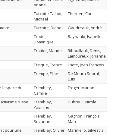
Ariane
Turcotte-Talbot,
Therrien, Carl
Michaël
moire
Turcotte, Diane
Gaudreault, André
Trudel,
Raynauld, Isabelle
Dominique
Trottier, Maude
Ribouillault, Denis;
Lamoureux, Johanne
Trinque, France
Lhote, Jean François
Trempe, Elise
De Moura Sobral,
Luis
e l’espace du
Trembley,
Froger, Marion
Camille
ructivisme russe
Tremblay,
Dubreuil, Nicole
Yasmine
Tremblay,
Gagnon, François
Suzanne
Marc
n : pour une
Tremblay, Olivier
Mariniello, Silvestra