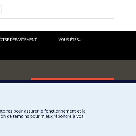
OTRE DÉPARTEMENT
VOUS ÊTES...
FACULTÉ DES ARTS ET DES SCIENCES
Nos départements et écoles
Nos centres d'études
atoires pour assurer le fonctionnement et la
Nos programmes et cours
sation de témoins pour mieux répondre à vos