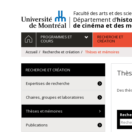
Passer
au
/
Faculté des arts et des sci
contenu
Département d’
histo
de cinéma et des m
Navigation
ACCUEIL
PROGRAMMES ET
RECHERCHE ET
principale
COURS
CRÉATION
Accueil
Recherche et création
Thèses et mémoires
RECHERCHE ET CRÉATION
Thès
Expertises de recherche
Des thè
Chaires, groupes et laboratoires
Thèses et mémoires
Recher
Publications