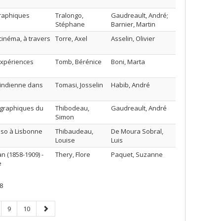
graphiques
Tralongo,
Gaudreault, André;
Stéphane
Barnier, Martin
 cinéma, à travers
Torre, Axel
Asselin, Olivier
expériences
Tomb, Bérénice
Boni, Marta
n indienne dans
Tomasi, Josselin
Habib, André
ographiques du
Thibodeau,
Gaudreault, André
Simon
sso à Lisbonne
Thibaudeau,
De Moura Sobral,
Louise
Luis
 (1858-1909) -
Thery, Flore
Paquet, Suzanne
e
8
ge
Page
Page
Page
9
10
suivante