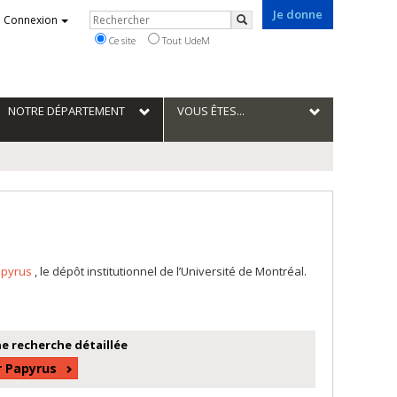
Je donne
Rechercher
Connexion
Rechercher
Ce site
Tout UdeM
NOTRE DÉPARTEMENT
VOUS ÊTES...
apyrus
, le dépôt institutionnel de l’Université de Montréal.
e recherche détaillée
r Papyrus