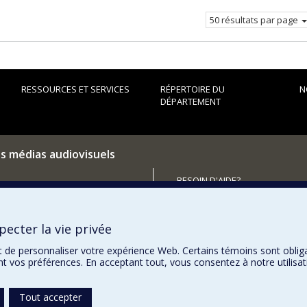
courante.
50 résultats par page
RESSOURCES ET SERVICES
RÉPERTOIRE DU
N
DÉPARTEMENT
es médias audiovisuels
BESOIN D'AIDE?
Plan du site
utenir le Département?
Signaler une erreur
ecter la vie privée
Accessibilité
t de personnaliser votre expérience Web. Certains témoins sont oblig
ent vos préférences. En acceptant tout, vous consentez à notre utili
Tout accepter