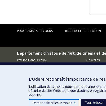
PROGRAMMES ET COURS
RECHERCHE ET CRÉATION
Département d’histoire de l’art, de cinéma et d
Pavillon Lionel-Groulx
Nouvelles
3150, rue Jean-Brillant
Événements
Montréal (QC)
H3T 1N8
Comment so
L’UdeM reconnaît l’importance de resp
514 343-6111, poste 15482
Courriel
L’utilisation de témoins nous permet d’améliorer e
sécurité du site Web, alors que d’autres enregistr
besoins.
Tout refuser
Personnaliser les témoins
>