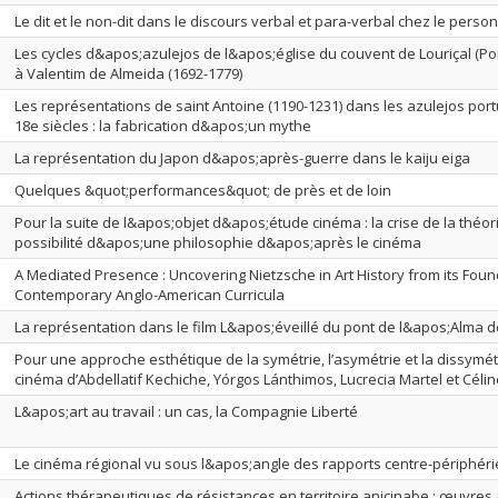
Le dit et le non-dit dans le discours verbal et para-verbal chez le per
Les cycles d&apos;azulejos de l&apos;église du couvent de Louriçal (Por
à Valentim de Almeida (1692-1779)
Les représentations de saint Antoine (1190-1231) dans les azulejos port
18e siècles : la fabrication d&apos;un mythe
La représentation du Japon d&apos;après-guerre dans le kaiju eiga
Quelques &quot;performances&quot; de près et de loin
Pour la suite de l&apos;objet d&apos;étude cinéma : la crise de la thé
possibilité d&apos;une philosophie d&apos;après le cinéma
A Mediated Presence : Uncovering Nietzsche in Art History from its Foun
Contemporary Anglo-American Curricula
La représentation dans le film L&apos;éveillé du pont de l&apos;Alma d
Pour une approche esthétique de la symétrie, l’asymétrie et la dissymét
cinéma d’Abdellatif Kechiche, Yórgos Lánthimos, Lucrecia Martel et Cél
L&apos;art au travail : un cas, la Compagnie Liberté
Le cinéma régional vu sous l&apos;angle des rapports centre-périphéri
Actions thérapeutiques de résistances en territoire anicinabe : œuvre