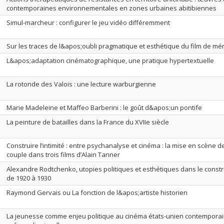
contemporaines environnementales en zones urbaines abitibiennes
Simul-marcheur : configurer le jeu vidéo différemment
Sur les traces de l&apos;oubli pragmatique et esthétique du film de mé
L&apos;adaptation cinématographique, une pratique hypertextuelle
La rotonde des Valois : une lecture warburgienne
Marie Madeleine et Maffeo Barberini : le goût d&apos;un pontife
La peinture de batailles dans la France du XVIIe siècle
Construire l’intimité : entre psychanalyse et cinéma : la mise en scène d
couple dans trois films d’Alain Tanner
Alexandre Rodtchenko, utopies politiques et esthétiques dans le const
de 1920 à 1930
Raymond Gervais ou La fonction de l&apos;artiste historien
La jeunesse comme enjeu politique au cinéma états-unien contemporai