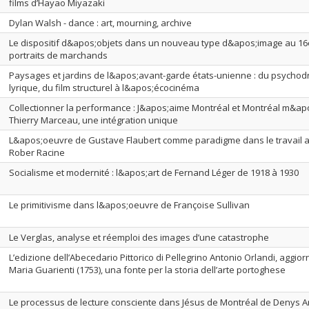
films d’Hayao Miyazaki
Dylan Walsh - dance : art, mourning, archive
Le dispositif d&apos;objets dans un nouveau type d&apos;image au 16e 
portraits de marchands
Paysages et jardins de l&apos;avant-garde états-unienne : du psycho
lyrique, du film structurel à l&apos;écocinéma
Collectionner la performance : J&apos;aime Montréal et Montréal m&a
Thierry Marceau, une intégration unique
L&apos;oeuvre de Gustave Flaubert comme paradigme dans le travail ar
Rober Racine
Socialisme et modernité : l&apos;art de Fernand Léger de 1918 à 1930
Le primitivisme dans l&apos;oeuvre de Françoise Sullivan
Le Verglas, analyse et réemploi des images d’une catastrophe
L’edizione dell’Abecedario Pittorico di Pellegrino Antonio Orlandi, aggior
Maria Guarienti (1753), una fonte per la storia dell’arte portoghese
Le processus de lecture consciente dans Jésus de Montréal de Denys 