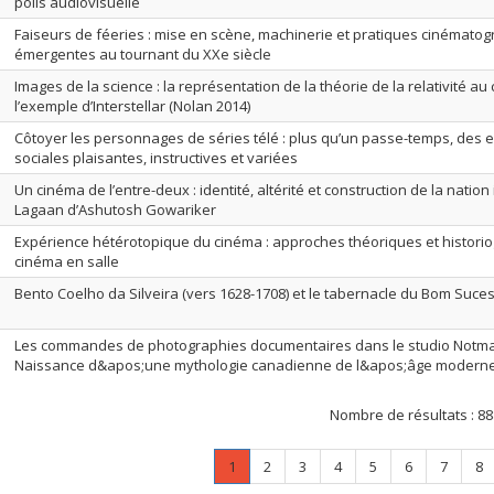
polis audiovisuelle
Faiseurs de féeries : mise en scène, machinerie et pratiques cinémato
émergentes au tournant du XXe siècle
Images de la science : la représentation de la théorie de la relativité au
l’exemple d’Interstellar (Nolan 2014)
Côtoyer les personnages de séries télé : plus qu’un passe-temps, des 
sociales plaisantes, instructives et variées
Un cinéma de l’entre-deux : identité, altérité et construction de la natio
Lagaan d’Ashutosh Gowariker
Expérience hétérotopique du cinéma : approches théoriques et histori
cinéma en salle
Bento Coelho da Silveira (vers 1628-1708) et le tabernacle du Bom Suce
Les commandes de photographies documentaires dans le studio Notman
Naissance d&apos;une mythologie canadienne de l&apos;âge modern
Nombre de résultats :
88
Page
.
Page
Page
Page
Page
Page
Page
Pa
1
2
3
4
5
6
7
8
Page