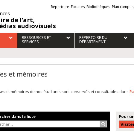
Liens
Répertoire
Facultés
Bibliothèques
Plan campus
externes
ences
ire de l’art,
édias audiovisuels
RESSOURCES ET
RÉPERTOIRE DU
SERVICES
DÉPARTEMENT
es et mémoires
ses et mémoires de nos étudiants sont conservés et consultables dans
P
cher dans la liste
Pour un
Rechercher…
Visite