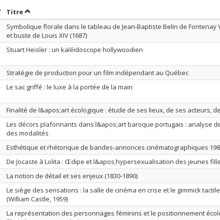
rier par date en ordre décroissant
Trier par titre en ordre décroissant
Titre
Symbolique florale dans le tableau de Jean-Baptiste Belin de Fontenay V
et buste de Louis XIV (1687)
Stuart Heisler : un kaléidoscope hollywoodien
Stratégie de production pour un film indépendant au Québec
Le sac griffé : le luxe à la portée de la main
Finalité de l&apos;art écologique : étude de ses lieux, de ses acteurs, 
Les décors plafonnants dans l&apos;art baroque portugais : analyse d
des modalités
Esthétique et rhétorique de bandes-annonces cinématographiques 198
De Jocaste à Lolita : Œdipe et l&apos;hypersexualisation des jeunes fil
La notion de détail et ses enjeux (1830-1890)
Le siège des sensations : la salle de cinéma en crise et le gimmick tactil
(William Castle, 1959)
La représentation des personnages féminins et le positionnement écol