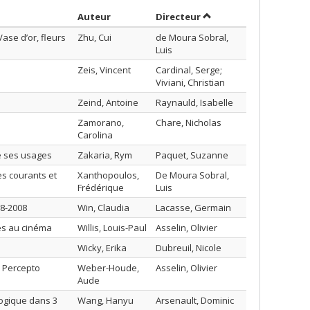
Trier par auteur en ordre décroissant
par contributeur en or
Auteur
Directeur
ase d’or, fleurs
Zhu, Cui
de Moura Sobral,
Luis
Zeis, Vincent
Cardinal, Serge;
Viviani, Christian
Zeind, Antoine
Raynauld, Isabelle
Zamorano,
Chare, Nicholas
Carolina
de ses usages
Zakaria, Rym
Paquet, Suzanne
es courants et
Xanthopoulos,
De Moura Sobral,
Frédérique
Luis
8-2008
Win, Claudia
Lacasse, Germain
les au cinéma
Willis, Louis-Paul
Asselin, Olivier
Wicky, Erika
Dubreuil, Nicole
e Percepto
Weber-Houde,
Asselin, Olivier
Aude
ogique dans 3
Wang, Hanyu
Arsenault, Dominic