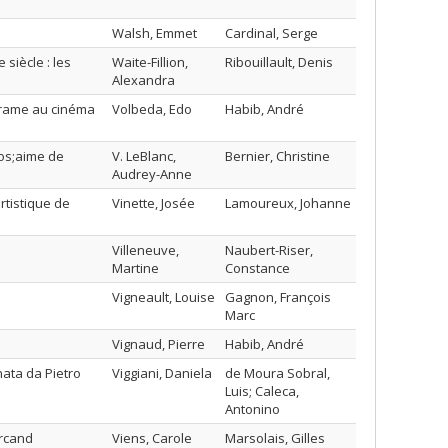
Walsh, Emmet
Cardinal, Serge
siècle : les
Waite-Fillion,
Ribouillault, Denis
Alexandra
drame au cinéma
Volbeda, Edo
Habib, André
pos;aime de
V. LeBlanc,
Bernier, Christine
Audrey-Anne
tistique de
Vinette, Josée
Lamoureux, Johanne
Villeneuve,
Naubert-Riser,
Martine
Constance
Vigneault, Louise
Gagnon, François
Marc
Vignaud, Pierre
Habib, André
nata da Pietro
Viggiani, Daniela
de Moura Sobral,
Luis; Caleca,
Antonino
Arcand
Viens, Carole
Marsolais, Gilles