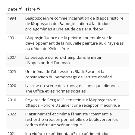
Trier par date en ordre croissant
Trier par titre en ordre croissant
Date
Titre
1994
L&apos;oeuvre comme incarnation de l&apos;histoire
de l&apos;art : de l&apos;imitation à la citation :
prolégomènes à une étude de Per Kirkeby
1991
L&apos;influence de la peinture orientale sur le
développement de la nouvelle peinture aux Pays-Bas
au début du XVIIe siècle
2007
La poétique du hors-champ dans le miroir
d&apos;andreï Tarkovski
2025
Un cinéma de l’obsession : Black Swan et la
construction du personnage de l’artiste obsédé
2020
La mise en scène des transgressions quotidiennes :
The Office et les normes sociales
2010
Regards de Sergueï Eisenstein sur l&apos;oeuvre
d&apos;Honoré Daumier : une réception méconnue
2022
Plaisir narratif et cinéma féministe : comment la
recherche-création permet-elle de bouleverser les
cadres d’écriture scénaristique
2021
Jeu vidéo « expérimental »? : l’expérimentation