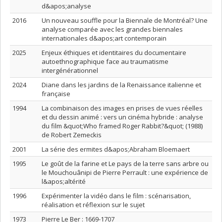
d&apos;analyse
2016
Un nouveau souffle pour la Biennale de Montréal? Une
analyse comparée avec les grandes biennales
internationales d&apos;art contemporain
2025
Enjeux éthiques et identitaires du documentaire
autoethnographique face au traumatisme
intergénérationnel
2024
Diane dans les jardins de la Renaissance italienne et
française
1994
La combinaison des images en prises de vues réelles
et du dessin animé : vers un cinéma hybride : analyse
du film &quot;Who framed Roger Rabbit?&quot; (1988)
de Robert Zemeckis
2001
La série des ermites d&apos;Abraham Bloemaert
1995
Le goût de la farine et Le pays de la terre sans arbre ou
le Mouchouânipi de Pierre Perrault : une expérience de
l&apos;altérité
1996
Expérimenter la vidéo dans le film : scénarisation,
réalisation et réflexion sur le sujet
1973
Pierre Le Ber : 1669-1707