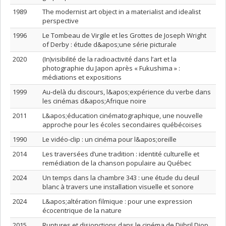
1989
The modernist art object in a materialist and idealist
perspective
1996
Le Tombeau de Virgile et les Grottes de Joseph Wright
of Derby : étude d&apos;une série picturale
2020
(In)visibilité de la radioactivité dans l’art et la
photographie du Japon après « Fukushima » :
médiations et expositions
1999
Au-delà du discours, l&apos;expérience du verbe dans
les cinémas d&apos;Afrique noire
2011
L&apos;éducation cinématographique, une nouvelle
approche pour les écoles secondaires québécoises
1990
Le vidéo-clip : un cinéma pour l&apos;oreille
2014
Les traversées d’une tradition : identité culturelle et
remédiation de la chanson populaire au Québec
2024
Un temps dans la chambre 343 : une étude du deuil
blanc à travers une installation visuelle et sonore
2024
L&apos;altération filmique : pour une expression
écocentrique de la nature
2015
Ruptures et disjonctions dans le cinéma de Djibril Diop