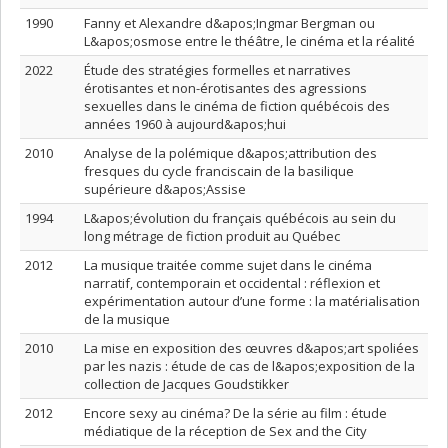
1990
Fanny et Alexandre d&apos;Ingmar Bergman ou
L&apos;osmose entre le théâtre, le cinéma et la réalité
2022
Étude des stratégies formelles et narratives
érotisantes et non-érotisantes des agressions
sexuelles dans le cinéma de fiction québécois des
années 1960 à aujourd&apos;hui
2010
Analyse de la polémique d&apos;attribution des
fresques du cycle franciscain de la basilique
supérieure d&apos;Assise
1994
L&apos;évolution du français québécois au sein du
long métrage de fiction produit au Québec
2012
La musique traitée comme sujet dans le cinéma
narratif, contemporain et occidental : réflexion et
expérimentation autour d’une forme : la matérialisation
de la musique
2010
La mise en exposition des œuvres d&apos;art spoliées
par les nazis : étude de cas de l&apos;exposition de la
collection de Jacques Goudstikker
2012
Encore sexy au cinéma? De la série au film : étude
médiatique de la réception de Sex and the City