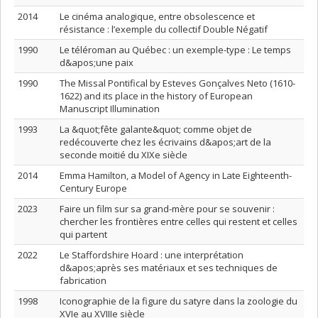
2014
Le cinéma analogique, entre obsolescence et
résistance : l’exemple du collectif Double Négatif
1990
Le téléroman au Québec : un exemple-type : Le temps
d&apos;une paix
1990
The Missal Pontifical by Esteves Gonçalves Neto (1610-
1622) and its place in the history of European
Manuscript Illumination
1993
La &quot;fête galante&quot; comme objet de
redécouverte chez les écrivains d&apos;art de la
seconde moitié du XIXe siècle
2014
Emma Hamilton, a Model of Agency in Late Eighteenth-
Century Europe
2023
Faire un film sur sa grand-mère pour se souvenir :
chercher les frontières entre celles qui restent et celles
qui partent
2022
Le Staffordshire Hoard : une interprétation
d&apos;après ses matériaux et ses techniques de
fabrication
1998
Iconographie de la figure du satyre dans la zoologie du
XVIe au XVIIIe siècle