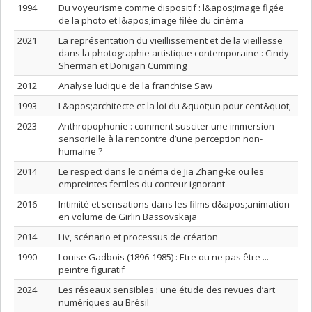
1994
Du voyeurisme comme dispositif : l&apos;image figée
de la photo et l&apos;image filée du cinéma
2021
La représentation du vieillissement et de la vieillesse
dans la photographie artistique contemporaine : Cindy
Sherman et Donigan Cumming
2012
Analyse ludique de la franchise Saw
1993
L&apos;architecte et la loi du &quot;un pour cent&quot;
2023
Anthropophonie : comment susciter une immersion
sensorielle à la rencontre d’une perception non-
humaine ?
2014
Le respect dans le cinéma de Jia Zhang-ke ou les
empreintes fertiles du conteur ignorant
2016
Intimité et sensations dans les films d&apos;animation
en volume de Girlin Bassovskaja
2014
Liv, scénario et processus de création
1990
Louise Gadbois (1896-1985) : Etre ou ne pas être ...
peintre figuratif
2024
Les réseaux sensibles : une étude des revues d’art
numériques au Brésil