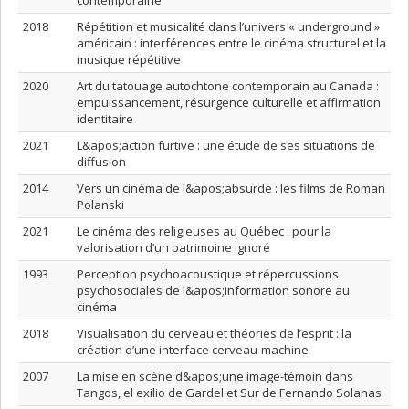
contemporaine
2018
Répétition et musicalité dans l’univers « underground »
américain : interférences entre le cinéma structurel et la
musique répétitive
2020
Art du tatouage autochtone contemporain au Canada :
empuissancement, résurgence culturelle et affirmation
identitaire
2021
L&apos;action furtive : une étude de ses situations de
diffusion
2014
Vers un cinéma de l&apos;absurde : les films de Roman
Polanski
2021
Le cinéma des religieuses au Québec : pour la
valorisation d’un patrimoine ignoré
1993
Perception psychoacoustique et répercussions
psychosociales de l&apos;information sonore au
cinéma
2018
Visualisation du cerveau et théories de l’esprit : la
création d’une interface cerveau-machine
2007
La mise en scène d&apos;une image-témoin dans
Tangos, el exilio de Gardel et Sur de Fernando Solanas