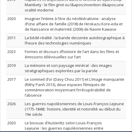
Mambety : le film-griot ou l&apos;invention d&apos;une
oralité moderne
2020
Imaginer l’intime à l’ère du néolibéralisme : analyse
d’Une affaire de famille (2018) de Hirokazu Kore-eda et
de Naissance et maternité (2006) de Naomi Kawase
2011
La bédé-réalité : la bande dessinée autobiographique à
l’heure des technologies numériques
2023
Formes et discours d’histoire de l’art dans les films et
émissions télévisuelles sur l’art
2019
La mémoire et son paysage minéral : des images
stratigraphiques explorées par la parole
2017
Le sommeil d’or (Davy Chou 2011) et L’image manquante
(Rithy Panh 2013), deux espaces filmiques de
commémoration moyennant l’irrécupérabilité de
l’absence
2026
Les guerres napoléoniennes de Louis-François Lejeune
(1775-1848) : histoire, identité et notoriété au début du
19e siècle
2020
Le bivouac d’Austerlitz selon Louis-François
Lejeune : les guerres napoléoniennes entre