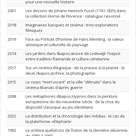
pour une nouvelle histoire
2001
Les dessins de Johann Heinrich Fussli (1741-1825) dans
la collection Horne de Florence : catalogue raisonné
2018
Imaginaires basques et cinéma : trois explorations
filmiques
2019
Face au Portrait d’homme de Hans Memling : la valeur
artistique et culturelle du paysage
2014
Les jardins dans l&apos;œuvre de Lodewijk Toeput :
entre tradition flamande et culture vénitienne
2017
Sur un cinéma élégiaque : de la preuve à la plainte : le
deuil, l&apos;archive, la photographie
2015
Le corps “mort-vivant” et la ville “détruite” dans le
cinéma libanais d’après guerre
2008
Les métaphores d&apos;Hypnos dans la peinture
européenne du dix-neuvième siècle : de la crise du
dispositif classique au jeu identitaire
2022
La distribution et la chronologie des médias : le cas de
la plateforme «Éléphant»
1992
Le cinéma québécois de fiction de la dernière décennie,
de 1980 à 1990