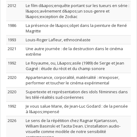
2012
Le film d&apos;enquête portant sur les tueurs en série :
l&apos;avènement d&apos;un sous-genre et
l&apos;exception de Zodiac
1986
La présence de l&apos;objet dans la peinture de René
Magritte
1993
Louis-Roger Lafleur, ethnocinéaste
2021
Une autre journée : de la destruction dans le cinéma
extrême
1992
Le Royaume, ou, L&apos;asile (1989) de Serge et Jean
Gagné : étude du récit et du champ sonore
2020
Appartenance, corporalité, matérialité : m’exposer,
performer et toucher le cinéma expérimental
2020
Supertexte et représentation des idols féminines dans
les télé-réalités sud-coréennes
1992
Je vous salue Marie, de Jean-Luc Godard : de la pensée
à l&apos;impensé
2026
Le sens de la répétition chez Ragnar Kjartansson,
William Basinski et Tacita Dean. L’installation audio-
visuelle comme modèle de notre sensibilité