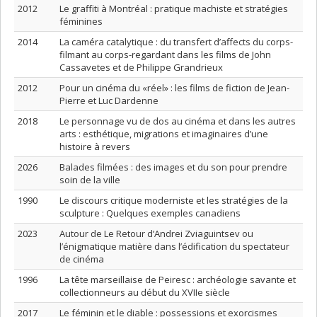
2012
Le graffiti à Montréal : pratique machiste et stratégies
féminines
2014
La caméra catalytique : du transfert d’affects du corps-
filmant au corps-regardant dans les films de John
Cassavetes et de Philippe Grandrieux
2012
Pour un cinéma du «réel» : les films de fiction de Jean-
Pierre et Luc Dardenne
2018
Le personnage vu de dos au cinéma et dans les autres
arts : esthétique, migrations et imaginaires d’une
histoire à revers
2026
Balades filmées : des images et du son pour prendre
soin de la ville
1990
Le discours critique moderniste et les stratégies de la
sculpture : Quelques exemples canadiens
2023
Autour de Le Retour d’Andrei Zviaguintsev ou
l’énigmatique matière dans l’édification du spectateur
de cinéma
1996
La tête marseillaise de Peiresc : archéologie savante et
collectionneurs au début du XVIIe siècle
2017
Le féminin et le diable : possessions et exorcismes