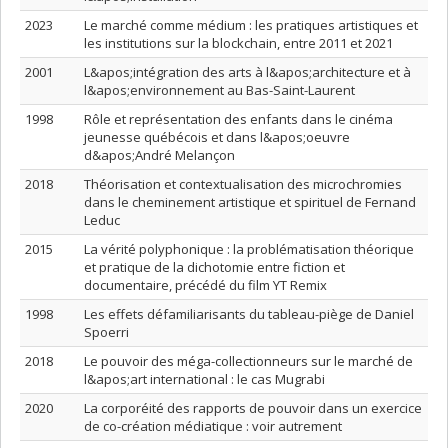
2023
Le marché comme médium : les pratiques artistiques et
les institutions sur la blockchain, entre 2011 et 2021
2001
L&apos;intégration des arts à l&apos;architecture et à
l&apos;environnement au Bas-Saint-Laurent
1998
Rôle et représentation des enfants dans le cinéma
jeunesse québécois et dans l&apos;oeuvre
d&apos;André Melançon
2018
Théorisation et contextualisation des microchromies
dans le cheminement artistique et spirituel de Fernand
Leduc
2015
La vérité polyphonique : la problématisation théorique
et pratique de la dichotomie entre fiction et
documentaire, précédé du film YT Remix
1998
Les effets défamiliarisants du tableau-piège de Daniel
Spoerri
2018
Le pouvoir des méga-collectionneurs sur le marché de
l&apos;art international : le cas Mugrabi
2020
La corporéité des rapports de pouvoir dans un exercice
de co-création médiatique : voir autrement