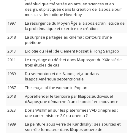
vidéoludique théorisée en arts, en sciences et en
design, et pratiquée dans la création de l&apos;album
musical vidéoludique Hoverboy
1997
La résurgence du Moyen Âge à l&apos;écran : étude de
la problématique et exercice de création
2018
La surprise partagée au cinéma : contours d’une
poétique
2013
L’idiotie du réel : de Clément Rosset à Hong Sangsoo
2011
Le recyclage du déchet dans l&apos;art du XXIe siècle :
trois études de cas
1989
Du seenonton et de l&apos;orignac dans
l&apos;Amérique septentrionale
1987
The image of the woman in Pop art
2018
Appréhender le territoire par l&apos;audiovisuel :
d&apos;une démarche à un dispositif en mouvance
2023
Doris Wishman sur les plateformes VÀD cinéphiles :
une contre-histoire 2.0 du cinéma ?
1989
La peinture sous verre de Kandinsky : ses sources et
son rôle formateur dans l&apos;oeuvre de