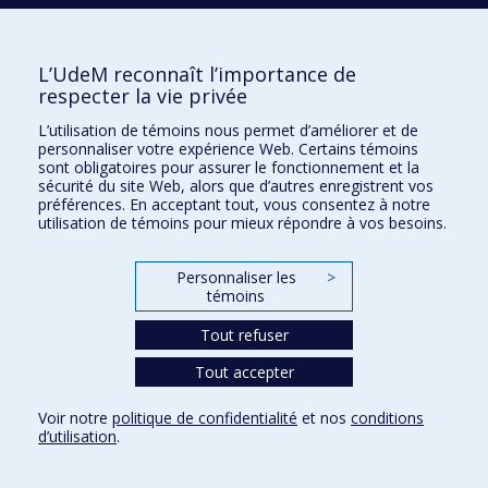
construction identitaire et construction historique
2023
L’expérience des femmes bourgeoises dans les
espaces publics et privés dans deux tableaux de
L’UdeM reconnaît l’importance de
Georgina de Albuquerque
respecter la vie privée
2020
«Nous les hibakushas de Tchernobyl» : la pratique
photographique de Kazuma Obara en régime
L’utilisation de témoins nous permet d’améliorer et de
numérique
personnaliser votre expérience Web. Certains témoins
sont obligatoires pour assurer le fonctionnement et la
1990
Les paradoxes de la photographie
sécurité du site Web, alors que d’autres enregistrent vos
préférences. En acceptant tout, vous consentez à notre
2015
Le rôle des festivals de cinéma internationaux dans
utilisation de témoins pour mieux répondre à vos besoins.
l&apos;émergence du cinéma iranien
1996
Système lectoriel de reconstruction temporelle dans la
Personnaliser les
>
bande dessinée
témoins
2018
Les artistes artificiels de Human Study 1:
l&apos;automatisation en art actuel
Tout refuser
2015
Le tableau vivant comme dispositif interartial et
Tout accepter
stratégie opacifiante : le cas de Tableaux de Claudie
Gagnon
Voir notre
politique de confidentialité
et nos
conditions
2009
La Russie souterraine : l&apos;émergence de
d’utilisation
.
l&apos;iconographie révolutionnaire russe (1855-1917)
2016
L’espace comme matériau : l’architecture moderne et le