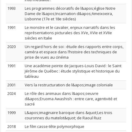
1993
Les programmes décoratifs de l&apos;église Notre
Dame de l&apos;Incarnation d&apos;Ameixoeira,
Lisbonne (17e et 18e siècles)
1991
Le monstre et le cavalier, enjeux narratifs dans les
représentations picturales des XVe, XVIe et XVIIe
siècles en Italie
2020
Un regard hors de soi : étude des rapports entre corps,
caméra et espace dans l’histoire des techniques de
prise de vues au cinéma
1991
Une académie peinte de Jacques-Louis David : le Saint
Jérôme de Québec : étude stylistique et historique du
tableau
2001
Vers la restructuration de l&apos;image coloniale
2024
Le rôle des animaux dans l&apos;oeuvre
d&apos;Eruoma Awashish : entre care, agentivité et
sacré
1999
L&apos;imaginaire baroque dans &quot;Les trois
couronnes du matelot&quot; de Raoul Ruiz
2018
Le film casse-tête polymorphique