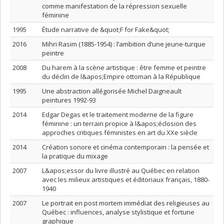
comme manifestation de la répression sexuelle
féminine
1995
Étude narrative de &quot;F for Fake&quot;
2016
Mihri Rasim (1885-1954) : l’ambition d’une jeune-turque
peintre
2008
Du harem à la scène artistique : être femme et peintre
du déclin de l&apos;Empire ottoman à la République
1995
Une abstraction allégorisée Michel Daigneault
peintures 1992-93
2014
Edgar Degas et le traitement moderne de la figure
féminine : un terrain propice à l&apos;éclosion des
approches critiques féministes en art du XXe siècle
2014
Création sonore et cinéma contemporain : la pensée et
la pratique du mixage
2007
L&apos;essor du livre illustré au Québec en relation
avec les milieux artistiques et éditoriaux français, 1880-
1940
2007
Le portrait en post mortem immédiat des religieuses au
Québec : influences, analyse stylistique et fortune
graphique