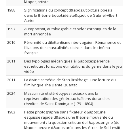
l&apos;artiste
1988
Significations du concept d&apos;ut pictura poesis
dans la théorie &quot;idéiste&quot; de Gabriel-Albert
Aurier
1997
Autoportrait, autobiograhie et sida : chroniques de la
mort annoncée
2016
Pérennité du dilettantisme néo-vaguien. Rémanence et
filiations des masculinités oisives dans le cinéma
français
2011
Des typologies mécaniques à l&apos;expérience
esthétique : fonctions et mutations du genre dans le jeu
vidéo
2011
La divine comédie de Stan Brakhage : une lecture du
film lyrique The Dante Quartet
2024
Masculinité et stéréotypes raciaux dans la
représentation des généraux haïtiens durant les
révoltes de Saint-Domingue (1791-1804)
1983
Petite photographie sans fixateur d&apos;une
esquisse rapide d&apos;une théorie mouvante du
mouvement : la question critique de l&apos;origine (de
l&apos;oeuvre d&apos;art) dans les écrits de Sol Lewitt