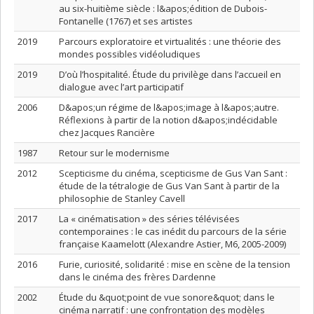
au six-huitième siècle : l&apos;édition de Dubois-
Fontanelle (1767) et ses artistes
2019
Parcours exploratoire et virtualités : une théorie des
mondes possibles vidéoludiques
2019
D’où l’hospitalité. Étude du privilège dans l’accueil en
dialogue avec l’art participatif
2006
D&apos;un régime de l&apos;image à l&apos;autre.
Réflexions à partir de la notion d&apos;indécidable
chez Jacques Rancière
1987
Retour sur le modernisme
2012
Scepticisme du cinéma, scepticisme de Gus Van Sant :
étude de la tétralogie de Gus Van Sant à partir de la
philosophie de Stanley Cavell
2017
La « cinématisation » des séries télévisées
contemporaines : le cas inédit du parcours de la série
française Kaamelott (Alexandre Astier, M6, 2005-2009)
2016
Furie, curiosité, solidarité : mise en scène de la tension
dans le cinéma des frères Dardenne
2002
Étude du &quot;point de vue sonore&quot; dans le
cinéma narratif : une confrontation des modèles