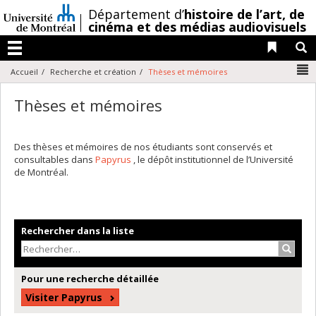
Passer
/
Département d’
histoire de l’art,
de
au
cinéma et des médias audiovisuels
contenu
Liens 
R
Menu
N
Accueil
Recherche et création
Thèses et mémoires
Thèses et mémoires
Des thèses et mémoires de nos étudiants sont conservés et
consultables dans
Papyrus
, le dépôt institutionnel de l’Université
de Montréal.
Rechercher dans la liste
Recher
Pour une recherche détaillée
Visiter Papyrus