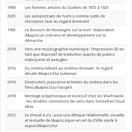
1990
Les femmes artistes du Québec de 1875 à 1925
2025
Les autoportraits de Yushi Li comme outils de
résistance face au regard dominant
1992
Le discours de Montaigne sur la mort : élaboration
d&apos;un scénario et développement sur la
démarche
2018
Vers une muséographie numérique : l’impression 3D en
tant que dispositif de traduction auprès de publics
malvoyants et aveugles
2016
Du cinéma militant au cinéma résistant : le regard
décalé d&apos;Elia Suleiman
2016
Destruction, puissance et limites du cinéma dans les
films d&apos;Ozu Yasujirô
2018
Montage polyphonique et excessif chez les Wachowski
: les doubles connexions de sens dans Sense8 et Cloud
Atlas
2023
Le cheval à cru : pour une éthique relationnelle, visuelle
et textuelle de l&apos;équin en art du XVIIIe siècle à
aujourd&apos;hui