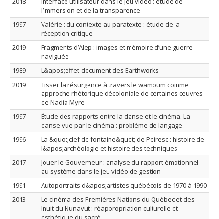
2018
Interface utilisateur dans le jeu vidéo : étude de
l’immersion et de la transparence
1997
Valérie : du contexte au paratexte : étude de la
réception critique
2019
Fragments d’Alep : images et mémoire d’une guerre
naviguée
1989
L&apos;effet-document des Earthworks
2019
Tisser la résurgence à travers le wampum comme
approche rhétorique décoloniale de certaines œuvres
de Nadia Myre
1997
Étude des rapports entre la danse et le cinéma. La
danse vue par le cinéma : problème de langage
1996
La &quot;clef de fontaine&quot; de Peiresc : histoire de
l&apos;archéologie et histoire des techniques
2017
Jouer le Gouverneur : analyse du rapport émotionnel
au système dans le jeu vidéo de gestion
1991
Autoportraits d&apos;artistes québécois de 1970 à 1990
2013
Le cinéma des Premières Nations du Québec et des
Inuit du Nunavut : réappropriation culturelle et
esthétique du sacré