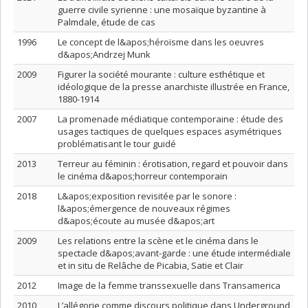
guerre civile syrienne : une mosaïque byzantine à
Palmdale, étude de cas
1996
Le concept de l&apos;héroïsme dans les oeuvres
d&apos;Andrzej Munk
2009
Figurer la société mourante : culture esthétique et
idéologique de la presse anarchiste illustrée en France,
1880-1914
2007
La promenade médiatique contemporaine : étude des
usages tactiques de quelques espaces asymétriques
problématisant le tour guidé
2013
Terreur au féminin : érotisation, regard et pouvoir dans
le cinéma d&apos;horreur contemporain
2018
L&apos;exposition revisitée par le sonore :
l&apos;émergence de nouveaux régimes
d&apos;écoute au musée d&apos;art
2009
Les relations entre la scène et le cinéma dans le
spectacle d&apos;avant-garde : une étude intermédiale
et in situ de Relâche de Picabia, Satie et Clair
2012
Image de la femme transsexuelle dans Transamerica
2010
L’allégorie comme discours politique dans Underground