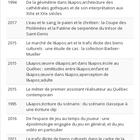
1994
De la géométrie dans l&apos;architecture des
cathédrales gothiques et de son interprétation aux
XIXe et XXe siècles
2017
L’eau et le sang, le païen et le chrétien : la Coupe des
Ptolémées et la Patène de serpentine du trésor de
Saint-Denis
2015
Le marché de l&apos;art et le trafic illicite des biens
culturels : une étude de cas : la collection Barbier-
Mueller
2015
L&apos;œuvre d&apos;art dans l&apos;école au
Québec : similitudes entre l&apos;enfant et
l&apos;œuvre dans l&apos;aperception de
l&apos;adulte
2015
Le métier de premier assistant réalisateur au Québec
contemporain
1995
L&apos;écriture du scénario : du scénario classique à
une écriture clip
2016
De l’espace de jeu au temps du joueur : une
épistémologie engagée du jeu en général, et du jeu
vidéo en particulier
2021
Le trafic illicite de biens culturels dans le cadre de la