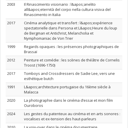
2003
Il Rinascimento visionario : l&apos;anelito
all&apos;eternità del corpo nella cultura visiva del
Rinascimento in Italia
2017
Cinéma analytique et transfert : l&apos;expérience
spectatorielle dans Persona et L&apos;Heure du loup
de Bergman et Antichrist, Melancholia et
Nymphomaniac de Von Trier
1999
Regards opaques : les présences photographiques de
Brassaï
2012
Peinture et comédie : les scènes de théâtre de Cornelis
Troost (1696-1750)
2017
Tomboys and Crossdressers de Sadie Lee, vers une
esthétique butch
1991
L&apos;architecture portugaise du 16ème siècle à
Malacca
2020
La photographie dans le cinéma d’essai et mon film
Ouroboros
2024
Les gestes du patenteux au cinéma et en arts sonores :
vocalises et ex-tension des haut-parleurs
2010
La voix-over dans le cinéma documentaire