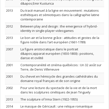
d&apos;Emir Kusturica
2013
Du tracé manuel à la ligne en mouvement : mutations
esthétiques et sémiotiques dans la calligraphie latine
contemporaine
2012
Between play and design : the emergence of hybrid-
identity in single-player videogames
2013
Le bon air et la bonne grâce : attitudes et gestes de la
figure noble dans l’art européen (1661-1789)
2007
La figure aristocratique dans le portrait
d&apos;apparat européen (1650-1800) : positions,
danse et civilité
2001
Contemporanéité et cinéma québécois : Un 32 août sur
Terre, de Denis Villeneuve
2001
Du chevet en hémicycle des grandes cathédrales du
domaine royal français et de son origine
2002
Pour une lecture du spectacle de la vie et de la mort
dans les sculptures cinétiques de Jean Tinguely
2013
The sculpture of Irma Stern (1922-1955)
2014
Le masque de Géricault : une relique romantique