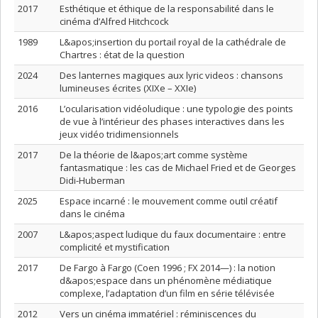
2017
Esthétique et éthique de la responsabilité dans le
cinéma d’Alfred Hitchcock
1989
L&apos;insertion du portail royal de la cathédrale de
Chartres : état de la question
2024
Des lanternes magiques aux lyric videos : chansons
lumineuses écrites (XIXe – XXIe)
2016
L’ocularisation vidéoludique : une typologie des points
de vue à l’intérieur des phases interactives dans les
jeux vidéo tridimensionnels
2017
De la théorie de l&apos;art comme système
fantasmatique : les cas de Michael Fried et de Georges
Didi-Huberman
2025
Espace incarné : le mouvement comme outil créatif
dans le cinéma
2007
L&apos;aspect ludique du faux documentaire : entre
complicité et mystification
2017
De Fargo à Fargo (Coen 1996 ; FX 2014—) : la notion
d&apos;espace dans un phénomène médiatique
complexe, l’adaptation d’un film en série télévisée
2012
Vers un cinéma immatériel : réminiscences du