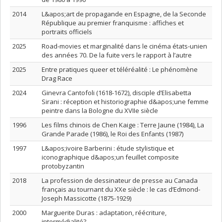
2014
L&apos;art de propagande en Espagne, de la Seconde
République au premier franquisme : affiches et
portraits officiels
2025
Road-movies et marginalité dans le cinéma états-unien
des années 70. De la fuite vers le rapport à l’autre
2025
Entre pratiques queer et téléréalité : Le phénomène
Drag Race
2024
Ginevra Cantofoli (1618-1672), disciple d’Elisabetta
Sirani : réception et historiographie d&apos;une femme
peintre dans la Bologne du XVIIe siècle
1996
Les films chinois de Chen Kaige : Terre Jaune (1984), La
Grande Parade (1986), le Roi des Enfants (1987)
1997
L&apos;ivoire Barberini : étude stylistique et
iconographique d&apos;un feuillet composite
protobyzantin
2018
La profession de dessinateur de presse au Canada
français au tournant du XXe siècle : le cas d’Edmond-
Joseph Massicotte (1875-1929)
2000
Marguerite Duras : adaptation, réécriture,
intermédialité?