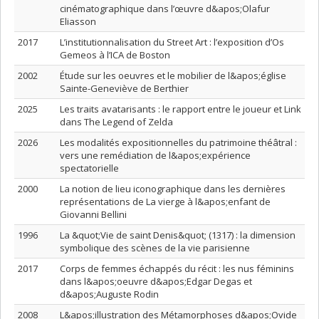
cinématographique dans l’œuvre d&apos;Olafur
Eliasson
2017
L’institutionnalisation du Street Art : l’exposition d’Os
Gemeos à l’ICA de Boston
2002
Étude sur les oeuvres et le mobilier de l&apos;église
Sainte-Geneviève de Berthier
2025
Les traits avatarisants : le rapport entre le joueur et Link
dans The Legend of Zelda
2026
Les modalités expositionnelles du patrimoine théâtral :
vers une remédiation de l&apos;expérience
spectatorielle
2000
La notion de lieu iconographique dans les dernières
représentations de La vierge à l&apos;enfant de
Giovanni Bellini
1996
La &quot;Vie de saint Denis&quot; (1317) : la dimension
symbolique des scènes de la vie parisienne
2017
Corps de femmes échappés du récit : les nus féminins
dans l&apos;oeuvre d&apos;Edgar Degas et
d&apos;Auguste Rodin
2008
L&apos;illustration des Métamorphoses d&apos;Ovide