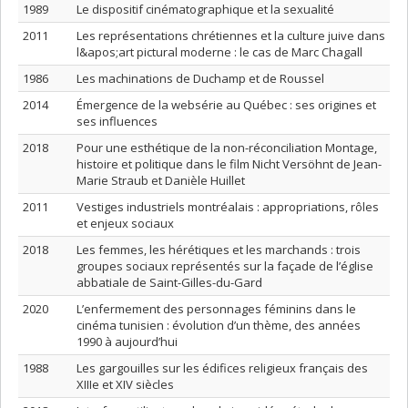
1989
Le dispositif cinématographique et la sexualité
2011
Les représentations chrétiennes et la culture juive dans
l&apos;art pictural moderne : le cas de Marc Chagall
1986
Les machinations de Duchamp et de Roussel
2014
Émergence de la websérie au Québec : ses origines et
ses influences
2018
Pour une esthétique de la non-réconciliation Montage,
histoire et politique dans le film Nicht Versöhnt de Jean-
Marie Straub et Danièle Huillet
2011
Vestiges industriels montréalais : appropriations, rôles
et enjeux sociaux
2018
Les femmes, les hérétiques et les marchands : trois
groupes sociaux représentés sur la façade de l’église
abbatiale de Saint-Gilles-du-Gard
2020
L’enfermement des personnages féminins dans le
cinéma tunisien : évolution d’un thème, des années
1990 à aujourd’hui
1988
Les gargouilles sur les édifices religieux français des
XIIIe et XIV siècles