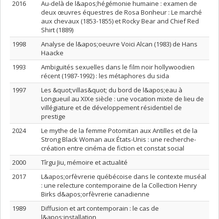
2016
Au-delà de l&apos;hégémonie humaine : examen de
deux œuvres équestres de Rosa Bonheur : Le marché
aux chevaux (1853-1855) et Rocky Bear and Chief Red
Shirt (1889)
1998
Analyse de l&apos;oeuvre Voici Alcan (1983) de Hans
Haacke
1993
Ambiguïtés sexuelles dans le film noir hollywoodien
récent (1987-1992) : les métaphores du sida
1997
Les &quot;villas&quot; du bord de l&apos;eau à
Longueuil au XIXe siècle : une vocation mixte de lieu de
villégiature et de développement résidentiel de
prestige
2024
Le mythe de la femme Potomitan aux Antilles et de la
Strong Black Woman aux États-Unis : une recherche-
création entre cinéma de fiction et constat social
2000
Tîrgu Jiu, mémoire et actualité
2017
L&apos;orfèvrerie québécoise dans le contexte muséal
: une relecture contemporaine de la Collection Henry
Birks d&apos;orfèvrerie canadienne
1989
Diffusion et art contemporain : le cas de
l&apos;installation