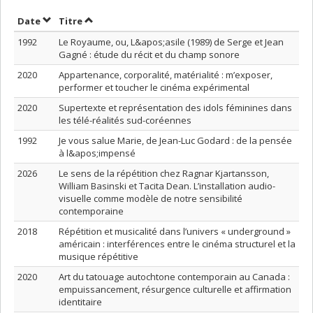
Trier par date en ordre croissant
Trier par titre en ordre croissant
Date
Titre
1992
Le Royaume, ou, L&apos;asile (1989) de Serge et Jean
Gagné : étude du récit et du champ sonore
2020
Appartenance, corporalité, matérialité : m’exposer,
performer et toucher le cinéma expérimental
2020
Supertexte et représentation des idols féminines dans
les télé-réalités sud-coréennes
1992
Je vous salue Marie, de Jean-Luc Godard : de la pensée
à l&apos;impensé
2026
Le sens de la répétition chez Ragnar Kjartansson,
William Basinski et Tacita Dean. L’installation audio-
visuelle comme modèle de notre sensibilité
contemporaine
2018
Répétition et musicalité dans l’univers « underground »
américain : interférences entre le cinéma structurel et la
musique répétitive
2020
Art du tatouage autochtone contemporain au Canada :
empuissancement, résurgence culturelle et affirmation
identitaire