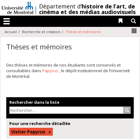
Passer
/
Département d’
histoire de l’art,
de
au
cinéma et des médias audiovisuels
contenu
Liens 
R
Menu
N
Accueil
Recherche et création
Thèses et mémoires
Thèses et mémoires
Des thèses et mémoires de nos étudiants sont conservés et
consultables dans
Papyrus
, le dépôt institutionnel de l’Université
de Montréal.
Rechercher dans la liste
Recher
Pour une recherche détaillée
Visiter Papyrus