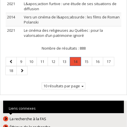
2021
L&apos;action furtive : une étude de ses situations de
diffusion
2014
Vers un cinéma de l&apos;absurde : les films de Roman
Polanski
2021
Le cinéma des religieuses au Québec : pour la
valorisation d’un patrimoine ignoré
Nombre de résultats :
888
Page
Page
Page
Page
Page
Page
Page
.
Page
Page
Page
9
10
11
12
13
14
15
16
17
précédente
Page
Page
Page
18
courante.
suivante
10 résultats par page
Liens connexes
La recherche à la FAS