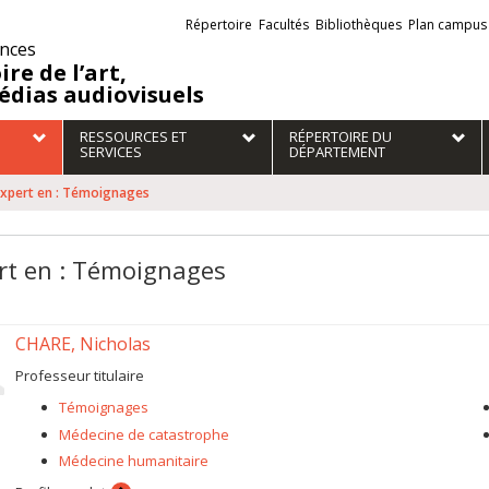
Liens
Répertoire
Facultés
Bibliothèques
Plan campus
externes
ences
ire de l’art,
édias audiovisuels
RESSOURCES ET
RÉPERTOIRE DU
SERVICES
DÉPARTEMENT
Expert en : Témoignages
rt en : Témoignages
CHARE, Nicholas
Professeur titulaire
Témoignages
Médecine de catastrophe
Médecine humanitaire