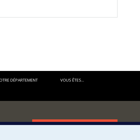
OTRE DÉPARTEMENT
VOUS ÊTES...
FACULTÉ DES ARTS ET DES SCIENCES
Nos départements et écoles