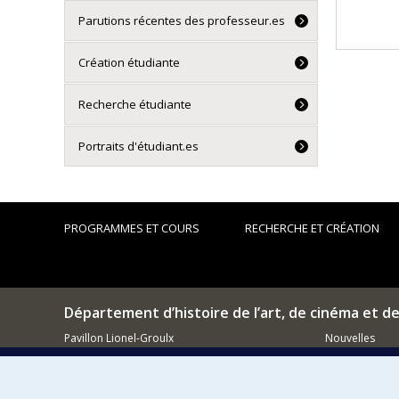
Parutions récentes des professeur.es
Création étudiante
Recherche étudiante
Portraits d'étudiant.es
PROGRAMMES ET COURS
RECHERCHE ET CRÉATION
Département d’histoire de l’art, de cinéma et d
Pavillon Lionel-Groulx
Nouvelles
3150, rue Jean-Brillant
Événements
Montréal (QC)
H3T 1N8
Comment so