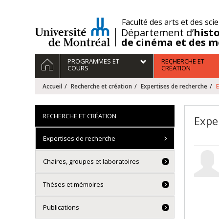
Passer
au
/
Faculté des arts et des sci
contenu
Département d’
histo
de cinéma et des m
Navigation
ACCUEIL
PROGRAMMES ET
RECHERCHE ET
principale
COURS
CRÉATION
Accueil
Recherche et création
Expertises de recherche
RECHERCHE ET CRÉATION
Expe
Expertises de recherche
Chaires, groupes et laboratoires
Thèses et mémoires
Publications