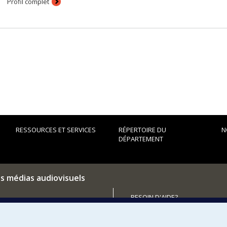
Profil complet
RESSOURCES ET SERVICES
RÉPERTOIRE DU
N
DÉPARTEMENT
es médias audiovisuels
BESOIN D'AIDE?
Plan du site
utenir le Département?
Signaler une erreur