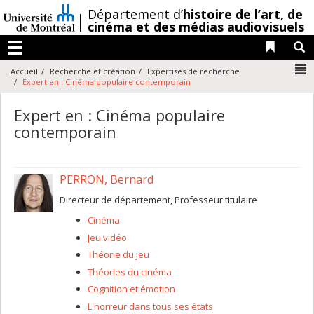
Passer
/
Département d’
histoire de l’art,
de
au
cinéma et des médias audiovisuels
contenu
Liens 
R
Menu
N
Accueil
Recherche et création
Expertises de recherche
Expert en : Cinéma populaire contemporain
Expert en : Cinéma populaire
contemporain
PERRON, Bernard
Directeur de département, Professeur titulaire
Cinéma
Jeu vidéo
Théorie du jeu
Théories du cinéma
Cognition et émotion
L'horreur dans tous ses états