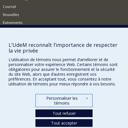
Courriel
Nouvelles
Événements
Comment soutenir le Département?
BESOIN D'AIDE?
L’UdeM reconnaît l’importance de respecter
la vie privée
Plan du site
Signaler une erreur
L’utilisation de témoins nous permet d’améliorer et de
personnaliser votre expérience Web. Certains témoins sont
Accessibilité
obligatoires pour assurer le fonctionnement et la sécurité
du site Web, alors que d’autres enregistrent vos
FACULTÉ DES ARTS ET DES SCIENCES
préférences. En acceptant tout, vous consentez à notre
utilisation de témoins pour mieux répondre à vos besoins.
Nos départements et écoles
Nos centres d'études
Personnaliser les
>
témoins
Nos programmes et cours
Tout refuser
Confidentialité
Tout accepter