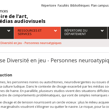
Liens
Répertoire
Facultés
Bibliothèques
Plan campus
externes
ences
ire de l’art,
édias audiovisuels
RESSOURCES ET
RÉPERTOIRE DU
SERVICES
DÉPARTEMENT
 Diversité en jeu - Personnes neuroatypiques
se Diversité en jeu - Personnes neuroatypi
uction
mes, les personnes noires ou autochtones, neurodivergentes ou issues 
la culture ludique. Dans le contexte de clivage exacerbé par les médias s
s de haine. En parallèle, plusieurs studios vivent des situations difficiles
pectre de comportements problématiques, qui vont de simples remarques 
e clivage et de tension nourrissent un cercle vicieux : plus le milieu acqui
marginalisés voudront s’éloigner ou quitter le navire. Le risque, pour la