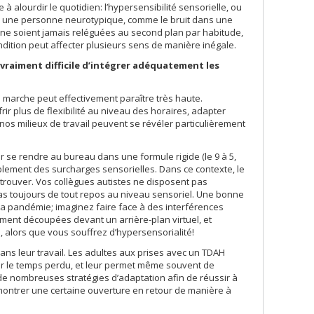
à alourdir le quotidien: l’hypersensibilité sensorielle, ou
ur une personne neurotypique, comme le bruit dans une
ne soient jamais reléguées au second plan par habitude,
dition peut affecter plusieurs sens de manière inégale.
t vraiment difficile d’intégrer adéquatement les
la marche peut effectivement paraître très haute.
r plus de flexibilité au niveau des horaires, adapter
 nos milieux de travail peuvent se révéler particulièrement
r se rendre au bureau dans une formule rigide (le 9 à 5,
lement des surcharges sensorielles. Dans ce contexte, le
 à trouver. Vos collègues autistes ne disposent pas
as toujours de tout repos au niveau sensoriel. Une bonne
la pandémie; imaginez faire face à des interférences
ent découpées devant un arrière-plan virtuel, et
 alors que vous souffrez d’hypersensorialité!
ans leur travail. Les adultes aux prises avec un TDAH
per le temps perdu, et leur permet même souvent de
e nombreuses stratégies d’adaptation afin de réussir à
émontrer une certaine ouverture en retour de manière à