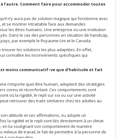
 à l’autre. Comment faire pour accommoder toutes
qu’il n’y aura pas de solution magique qui fonctionne avec
s, et se montrer intraitable face aux demandes
our les êtres humains. Une entreprise ou une institution
yés. Dans le cas des personnes en situation de handicap,
rs pays, par exemple le Royaume-Uni et le Canada.
 trouver les solutions les plus adaptées. En effet,
x connaître les inconvénients spécifiques qui
st moins communicatif–ve que d’habitude et fait
mme n’importe quel être humain, adoptent des stratégies
ivers connu et réconfortant. Ces comportements sont
nt où la rigidité, le repli sur soi ou sur une activité
peut retrouver des traits similaires chez les adultes au
son attitude et ses affirmations, ou adopte un
la rigidité et le repli sont liés directement à un climat
e, en lui soulignant son comportement de manière
s milieux de travail, le fait de permettre à la personne de
t à son bien-être.