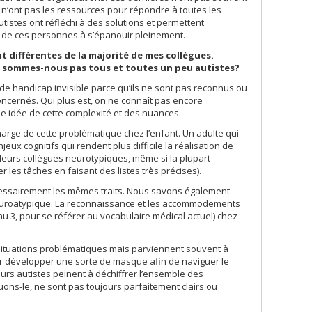
, n’ont pas les ressources pour répondre à toutes les
stes ont réfléchi à des solutions et permettent
 de ces personnes à s’épanouir pleinement.
 différentes de la majorité de mes collègues.
e sommes-nous pas tous et toutes un peu autistes?
e handicap invisible parce qu’ils ne sont pas reconnus ou
oncernés. Qui plus est, on ne connaît pas encore
ne idée de cette complexité et des nuances.
arge de cette problématique chez l’enfant. Un adulte qui
ux cognitifs qui rendent plus difficile la réalisation de
leurs collègues neurotypiques, même si la plupart
les tâches en faisant des listes très précises).
écessairement les mêmes traits. Nous savons également
 neuroatypique. La reconnaissance et les accommodements
au 3, pour se référer au vocabulaire médical actuel) chez
ituations problématiques mais parviennent souvent à
par développer une sorte de masque afin de naviguer le
urs autistes peinent à déchiffrer l’ensemble des
vouons-le, ne sont pas toujours parfaitement clairs ou