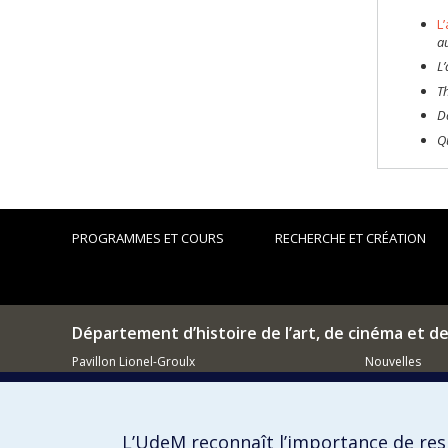
L
a
L
T
Da
Q
PROGRAMMES ET COURS
RECHERCHE ET CRÉATION
Département d’histoire de l’art, de cinéma et d
Pavillon Lionel-Groulx
Nouvelles
3150, rue Jean-Brillant
Événements
Montréal (QC)
H3T 1N8
Comment so
L’UdeM reconnaît l’importance de resp
514 343-6111, poste 15482