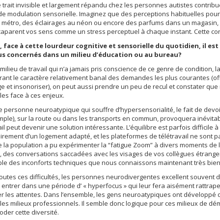
 trait invisible et largement répandu chez les personnes autistes contribue 
de modulation sensorielle. Imaginez que des perceptions habituelles po
 métro, des éclairages au néon ou encore des parfums dans un magasin, 
aparent vos sens comme un stress perceptuel à chaque instant. Cette con
, face à cette lourdeur cognitive et sensorielle du quotidien, il es
us concernés dans un milieu d’éducation ou au bureau?
milieu de travail qui n’a jamais pris conscience de ce genre de condition, 
ant le caractère relativement banal des demandes les plus courantes (offri
age et insonoriser), on peut aussi prendre un peu de recul et constater que
bles face à ces enjeux.
 personne neuroatypique qui souffre d’hypersensorialité, le fait de devoi
ple), sur la route ou dans les transports en commun, provoquera inévitab
ail peut devenir une solution intéressante. L’équilibre est parfois difficile
rement d’un logement adapté, et les plateformes de télétravail ne sont p
e la population a pu expérimenter la “fatigue Zoom” à divers moments de 
 des conversations saccadées avec les visages de vos collègues étrangem
le des inconforts techniques que nous connaissons maintenant très bien,
outes ces difficultés, les personnes neurodivergentes excellent souvent d
entrer dans une période d’ « hyperfocus » qui leur fera aisément rattra
 les attentes. Dans l’ensemble, les gens neuroatypiques ont développé d
 les milieux professionnels. Il semble donc logique pour ces milieux de d
er cette diversité.