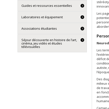
stéréoty
Guides et ressources essentielles
innovant
Les pag
Laboratoires et équipement
potentie
personn
abordent
Associations étudiantes
Perso
Séjour découverte en histoire de l’art,
Neurodi
cinéma, jeu vidéo et études
télévisuelles
Les term
l’extéri
déficit 
conditio
autiste,
l’époque
Des dia
milieux 
de trava
en fonct
accommo
humaine
Certain-