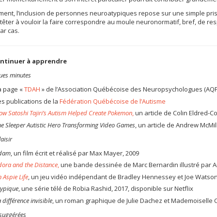
ent, l’inclusion de personnes neuroatypiques repose sur une simple prise d
têter à vouloir la faire correspondre au moule neuronormatif, bref, de res
ar cas.
ntinuer à apprendre
ues minutes
a page «
TDAH
» de l’Association Québécoise des Neuropsychologues (AQ
es publications de la
Fédération Québécoise de l’Autisme
ow Satoshi Tajiri’s Autism Helped Create Pokemon
,
un article de Colin Eldred-C
he Sleeper Autistic Hero Transforming Video Games
, un article de Andrew McMi
aisir
dam
, un film écrit et réalisé par Max Mayer, 2009
dora and the Distance
,
une bande dessinée de Marc Bernardin illustré par Ar
 Aspie Life
, un jeu vidéo indépendant de Bradley Hennessey et Joe Watson
typique
, une série télé de Robia Rashid, 2017, disponible sur Netflix
 différence invisible
, un roman graphique de Julie Dachez et Mademoiselle C
 suggérées