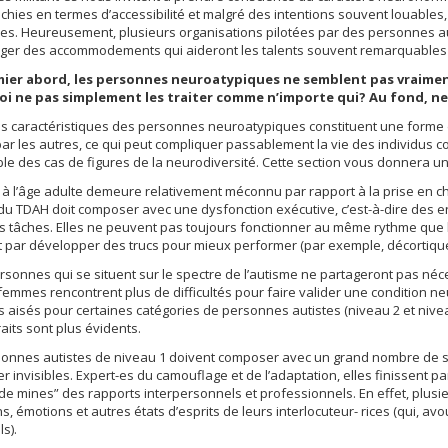
échies en termes d’accessibilité et malgré des intentions souvent louables
. Heureusement, plusieurs organisations pilotées par des personnes auti
ager des accommodements qui aideront les talents souvent remarquables
ier abord, les personnes neuroatypiques ne semblent pas vraiment
i ne pas simplement les traiter comme n’importe qui? Au fond, n
s caractéristiques des personnes neuroatypiques constituent une forme d
ar les autres, ce qui peut compliquer passablement la vie des individus c
le des cas de figures de la neurodiversité. Cette section vous donnera u
à l’âge adulte demeure relativement méconnu par rapport à la prise en ch
du TDAH doit composer avec une dysfonction exécutive, c’est-à-dire des enje
s tâches. Elles ne peuvent pas toujours fonctionner au même rythme que 
t par développer des trucs pour mieux performer (par exemple, décortiquer 
sonnes qui se situent sur le spectre de l’autisme ne partageront pas n
femmes rencontrent plus de difficultés pour faire valider une condition
s aisés pour certaines catégories de personnes autistes (niveau 2 et nive
raits sont plus évidents.
sonnes autistes de niveau 1 doivent composer avec un grand nombre de s
 invisibles. Expert-es du camouflage et de l’adaptation, elles finissent 
e mines” des rapports interpersonnels et professionnels. En effet, plusie
ns, émotions et autres états d’esprits de leurs interlocuteur- rices (qui, a
s).