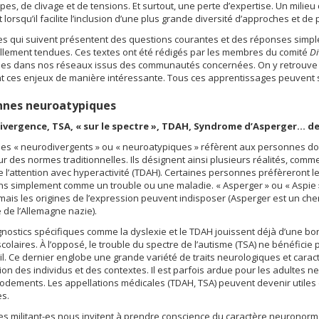
pes, de clivage et de tensions. Et surtout, une perte d’expertise. Un milieu
 lorsqu’il facilite l’inclusion d’une plus grande diversité d’approches et de
es qui suivent présentent des questions courantes et des réponses simpl
llement tendues. Ces textes ont été rédigés par les membres du comité
Di
es dans nos réseaux issus des communautés concernées. On y retrouve mê
 ces enjeux de manière intéressante. Tous ces apprentissages peuvent se 
nnes neuroatypiques
vergence, TSA, « sur le spectre », TDAH, Syndrome d’Asperger… d
es « neurodivergents » ou « neuroatypiques » réfèrent aux personnes don
eur des normes traditionnelles. Ils désignent ainsi plusieurs réalités, comme
de l’attention avec hyperactivité (TDAH). Certaines personnes préfèreront le
ns simplement comme un trouble ou une maladie. « Asperger » ou « Aspie
 mais les origines de l’expression peuvent indisposer (Asperger est un che
 de l’Allemagne nazie).
gnostics spécifiques comme la dyslexie et le TDAH jouissent déjà d’une
scolaires. À l’opposé, le trouble du spectre de l’autisme (TSA) ne bénéfi
il. Ce dernier englobe une grande variété de traits neurologiques et caract
ion des individus et des contextes. Il est parfois ardue pour les adultes n
dements. Les appellations médicales (TDAH, TSA) peuvent devenir utiles
s.
es militant-es nous invitent à prendre conscience du caractère neuronorm