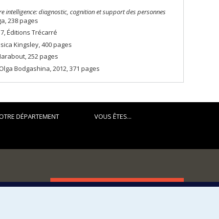
re intelligence: diagnostic, cognition et support des personnes
ga, 238 pages
17, Éditions Trécarré
ssica Kingsley, 400 pages
 Marabout, 252 pages
 Olga Bodgashina, 2012, 371 pages
OTRE DÉPARTEMENT
VOUS ÊTES...
FACULTÉ DES ARTS ET DES SCIENCES
Nos départements et écoles
Nos centres d'études