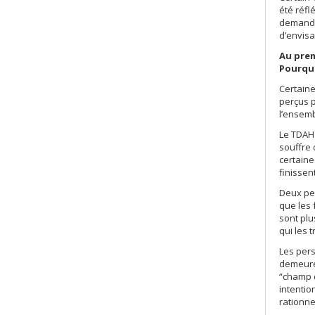
été réfl
demandes
d’envis
Au prem
Pourquo
Certaine
perçus p
l’ensemb
Le TDAH 
souffre 
certaine
finissen
Deux per
que les 
sont plu
qui les t
Les per
demeurer
“champ d
intentio
rationnel