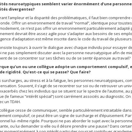
lités neuroatypiques semblent varier énormément d’une personne
lités divergentes?
ant l’ampleur et la disparité des problématiques, il faut bien comprendre 
monde. Offrir un environnement de travail “normal”, identique pour touste
odement, ce n’est pas offrir un environnement particulièrement adapté p
nement devrait être assez agile pour s’adapter aux besoins de ses emplo
igence d’adaptation est même inscrite dans le code du travail de plusieu
consiste toujours à ouvrir le dialogue avec chaque individu pour essayer de
 ne pas simplement discuter avec la personne neuroatypique afin de mieu
ent de se concentrer sur ses tâches ou de se sentir épanouie au travail?
rque qu’un ou une collègue adopte un comportement compulsif, e
de rigidité. Qu’est-ce qui se passe? Que faire?
 surcharges, au stress et à la fatigue, les personnes neuroatypiques, co
nsation. Souvent, il s’agit de se recentrer sur soi ou de retrouver un un
exacerbés chez les individus qui se situent sur le spectre de l’autisme, au poi
ue (le fameux “intérêt spécial”) sont carrément associés au diagnostic. On 
ec un TDAH.
 collègue cesse de communiquer, semble particulièrement intraitable dans 
ment compulsif, ce peut être un signe de surcharge et d’épuisement. Parfois 
onnel lui- même rigide. Pourquoi ne pas aborder le sujet avec la personn
lante, ou lui demander si elle ou il désire prendre une pause? Dans certain
r momentanément à son intérêt particulier pourrait contribuer grandemen