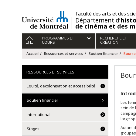
Passer
au
/
Faculté des arts et des sci
contenu
Département d’
histo
de cinéma et des m
Navigation
ACCUEIL
PROGRAMMES ET
RECHERCHE ET
principale
COURS
CRÉATION
Accueil
Ressources et services
Soutien financier
Bourse
RESSOURCES ET SERVICES
Bour
Équité, décolonisation et accessibilité
Introd
Soutien financier
Les fem
sein de 
campagne
International
large s
Autant d
Stages
groupes 