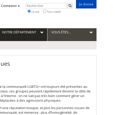
Je donne
Rechercher
Connexion
Rechercher
Ce site
Tout UdeM
NOTRE DÉPARTEMENT
VOUS ÊTES...
ques
de la communauté LGBTQ+ ont toujours été présentes au
ociaux, ces groupes peuvent rapidement devenir la cible de
 à l’interne : on ne sait pas très bien comment gérer un
déplacées à des agressions physiques.
ert une réputation toxique, et plus les personnes issues de
 communauté, est immense : plus d’homogénéité, de