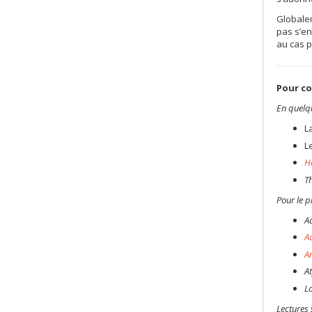
Globalem
pas s’en
au cas p
Pour co
En quelq
L
L
H
T
Pour le pl
A
A
An
A
La
Lectures