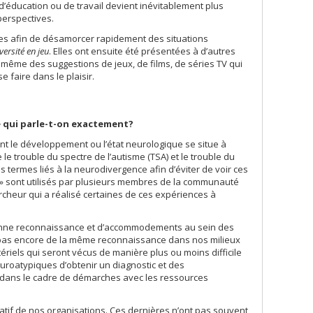
 d’éducation ou de travail devient inévitablement plus
 perspectives.
es afin de désamorcer rapidement des situations
versité en jeu
. Elles ont ensuite été présentées à d’autres
me des suggestions de jeux, de films, de séries TV qui
faire dans le plaisir.
e qui parle-t-on exactement?
t le développement ou l’état neurologique se situe à
 le trouble du spectre de l’autisme (TSA) et le trouble du
s termes liés à la neurodivergence afin d’éviter de voir ces
 » sont utilisés par plusieurs membres de la communauté
rcheur qui a réalisé certaines de ces expériences à
 bonne reconnaissance et d’accommodements au sein des
cie pas encore de la même reconnaissance dans nos milieux
ériels qui seront vécus de manière plus ou moins difficile
euroatypiques d’obtenir un diagnostic et des
 dans le cadre de démarches avec les ressources
atif de nos organisations. Ces dernières n’ont pas souvent