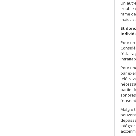
Un autre
trouble 
rame de
mais acc
Et donc
individ
Pour un 
Considér
l’éclair
intraita
Pour une
par exem
télétrav
nécessai
partie d
sonores,
l’ensemb
Malgré t
peuvent 
dépasser
intégrer
accommod