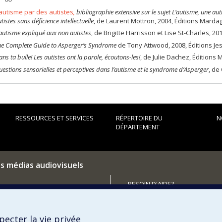
’autisme par des autistes
,
bibliographie extensive sur le sujet
L’autisme, une aut
utistes sans
déficience intellectuelle
, de Laurent Mottron, 2004, Éditions Marda
’autisme expliqué aux non autistes
, de Brigitte Harrisson et Lise St-Charles, 20
he Complete Guide to Asperger’s Syndrome
de Tony Attwood, 2008, Éditions Je
ns ta bulle! Les autistes ont la parole, écoutons-les!
, de Julie Dachez, Éditions
uestions sensorielles et perceptives dans l’autisme et le syndrome d’Asperger
, de
RESSOURCES ET SERVICES
RÉPERTOIRE DU
N
DÉPARTEMENT
es médias audiovisuels
BESOIN D'AIDE?
Plan du site
utenir le Département?
Signaler une erreur
ecter la vie privée