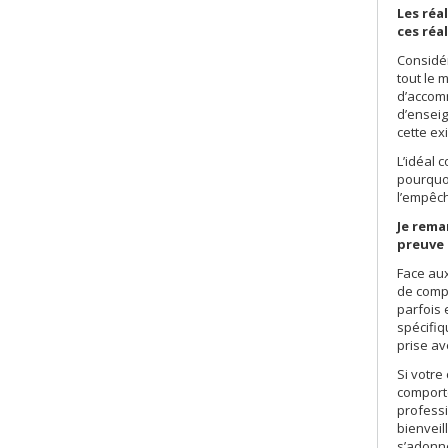
Les réa
ces réa
Considér
tout le 
d’accomm
d’enseig
cette ex
L’idéal 
pourquoi
l’empêch
Je rema
preuve 
Face aux
de compe
parfois 
spécifiq
prise av
Si votre
comporte
professi
bienveil
s’adonne