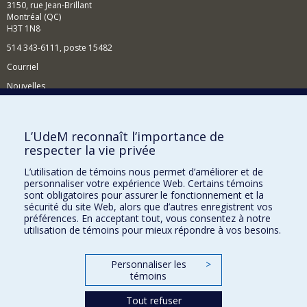
3150, rue Jean-Brillant
Montréal (QC)
H3T 1N8
514 343-6111, poste 15482
Courriel
Nouvelles
Événements
Comment soutenir le Département?
L’UdeM reconnaît l’importance de
respecter la vie privée
BESOIN D'AIDE?
L’utilisation de témoins nous permet d’améliorer et de
Plan du site
personnaliser votre expérience Web. Certains témoins
Signaler une erreur
sont obligatoires pour assurer le fonctionnement et la
sécurité du site Web, alors que d’autres enregistrent vos
Accessibilité
préférences. En acceptant tout, vous consentez à notre
utilisation de témoins pour mieux répondre à vos besoins.
FACULTÉ DES ARTS ET DES SCIENCES
Nos départements et écoles
Personnaliser les
>
témoins
Nos centres d'études
Tout refuser
Nos programmes et cours