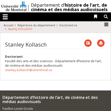
Passer
/
Département d’
histoire de l’art,
de
au
cinéma et des médias audiovisuels
contenu
Liens 
R
Menu
N
Accueil
Répertoire du département
Doctorant·es
Stanley KOLLASCH
Vcard
Imp
Stanley Kollasch
Doctorant
Faculté des arts et des sciences - Département d’histoire de l’art,
de cinéma et des médias audiovisuels
stanley.kollasch@umontreal.ca
Département d’histoire de l’art, de cinéma et des
médias audiovisuels
Pavillon Lionel-Groulx