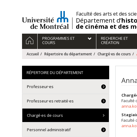
Passer
au
/
Faculté des arts et des sci
contenu
Département d’
histo
de cinéma et des m
Navigation
ACCUEIL
PROGRAMMES ET
RECHERCHE ET
principale
COURS
CRÉATION
Accueil
Répertoire du département
Chargé·es de cours
RÉPERTOIRE DU DÉPARTEMENT
Anna
Professeur·es
Chargé
Faculté 
Professeur·es retraité·es
anna.ko
Stagiai
Chargé·es de cours
Faculté 
anna.ko
Personnel administratif