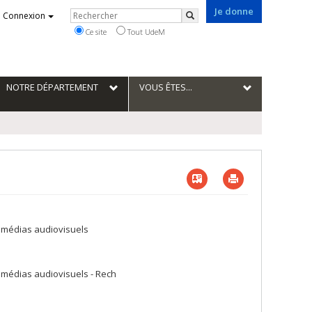
Je donne
Rechercher
Connexion
Rechercher
Ce site
Tout UdeM
NOTRE DÉPARTEMENT
VOUS ÊTES...
Vcard
Imprimer
es médias audiovisuels
s médias audiovisuels - Rech