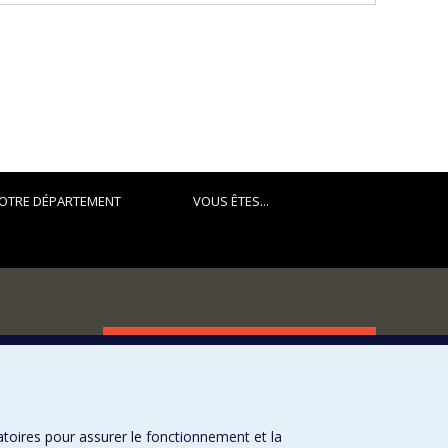
OTRE DÉPARTEMENT
VOUS ÊTES...
FACULTÉ DES ARTS ET DES SCIENCES
Nos départements et écoles
Nos centres d'études
atoires pour assurer le fonctionnement et la
Nos programmes et cours