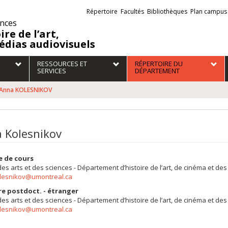
Liens
Répertoire
Facultés
Bibliothèques
Plan campus
externes
ences
ire de l’art,
édias audiovisuels
RESSOURCES ET
RÉPERTOIRE DU
SERVICES
DÉPARTEMENT
Anna KOLESNIKOV
 Kolesnikov
e de cours
des arts et des sciences - Département d’histoire de l’art, de cinéma et d
lesnikov@umontreal.ca
re postdoct. - étranger
des arts et des sciences - Département d’histoire de l’art, de cinéma et de
lesnikov@umontreal.ca