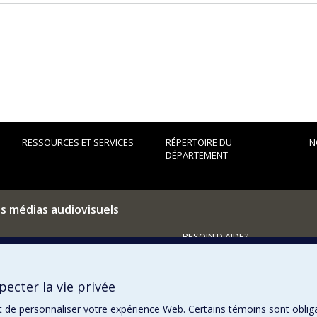
RESSOURCES ET SERVICES
RÉPERTOIRE DU
N
DÉPARTEMENT
es médias audiovisuels
BESOIN D'AIDE?
Plan du site
utenir le Département?
Signaler une erreur
ecter la vie privée
Accessibilité
t de personnaliser votre expérience Web. Certains témoins sont oblig