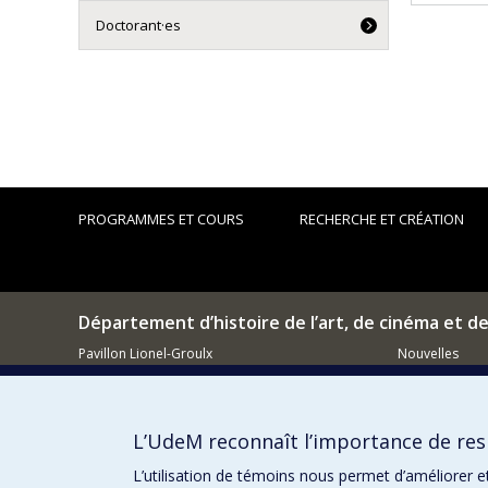
Doctorant·es
PROGRAMMES ET COURS
RECHERCHE ET CRÉATION
Département d’histoire de l’art, de cinéma et d
Pavillon Lionel-Groulx
Nouvelles
3150, rue Jean-Brillant
Événements
Montréal (QC)
H3T 1N8
Comment so
L’UdeM reconnaît l’importance de resp
514 343-6111, poste 15482
Courriel
L’utilisation de témoins nous permet d’améliorer e