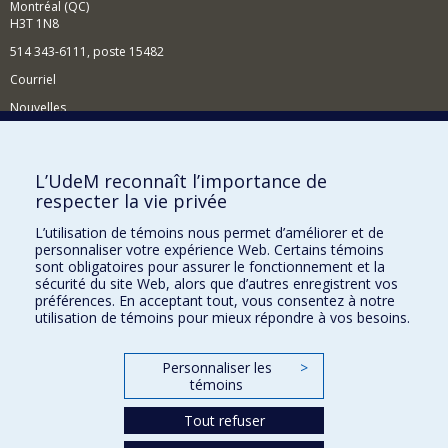
Montréal (QC)
H3T 1N8
514 343-6111, poste 15482
Courriel
Nouvelles
Événements
Comment soutenir le Département?
L’UdeM reconnaît l’importance de
respecter la vie privée
BESOIN D'AIDE?
L’utilisation de témoins nous permet d’améliorer et de
Plan du site
personnaliser votre expérience Web. Certains témoins
Signaler une erreur
sont obligatoires pour assurer le fonctionnement et la
sécurité du site Web, alors que d’autres enregistrent vos
Accessibilité
préférences. En acceptant tout, vous consentez à notre
utilisation de témoins pour mieux répondre à vos besoins.
FACULTÉ DES ARTS ET DES SCIENCES
Nos départements et écoles
Personnaliser les
>
témoins
Nos centres d'études
Tout refuser
Nos programmes et cours