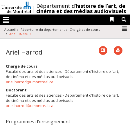
Passer
/
Département d’
histoire de l’art,
de
au
cinéma et des médias audiovisuels
contenu
Liens 
R
Menu
N
Accueil
Répertoire du département
Chargé·es de cours
Ariel HARROD
Vcard
Imp
Ariel Harrod
Chargé de cours
Faculté des arts et des sciences - Département d’histoire de l’art,
de cinéma et des médias audiovisuels
ariel.harrod@umontreal.ca
Doctorant
Faculté des arts et des sciences - Département d’histoire de l’art,
de cinéma et des médias audiovisuels
ariel.harrod@umontreal.ca
Programmes d’enseignement