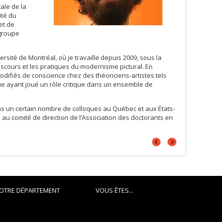
tale de la
ité du
et de
 groupe
versité de Montréal, où je travaille depuis 2009, sous la
discours et les pratiques du modernisme pictural. En
modifiés de conscience chez des théoriciens-artistes tels
ue ayant joué un rôle critique dans un ensemble de
ns un certain nombre de colloques au Québec et aux États-
 au comité de direction de l’Association des doctorants en
Portrait
Portrait
précédent
suivant
OTRE DÉPARTEMENT
VOUS ÊTES...