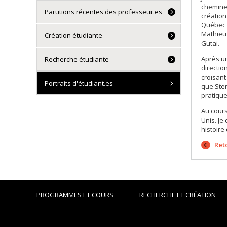
chemin
Parutions récentes des professeur.es
création
Québec u
Mathieu 
Création étudiante
Gutai.
Après un
Recherche étudiante
directio
croisant
Portraits d'étudiant.es
que Sten
pratique
Au cours
Unis. Je
histoire 
Reto
PROGRAMMES ET COURS
RECHERCHE ET CRÉATION