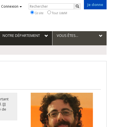
Je donne
Rechercher
Connexion
Rechercher
Ce site
Tout UdeM
NOTRE DÉPARTEMENT
VOUS ÊTES...
ortant
 [J]
e de