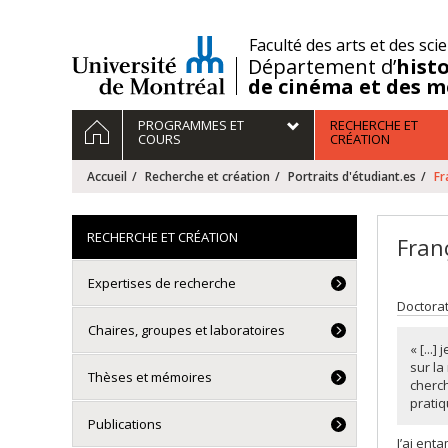
Passer
au
/
Faculté des arts et des sci
contenu
Département d’
histo
de cinéma et des m
Navigation
ACCUEIL
PROGRAMMES ET
RECHERCHE ET
principale
COURS
CRÉATION
Accueil
Recherche et création
Portraits d'étudiant.es
Fr
RECHERCHE ET CRÉATION
Fran
Expertises de recherche
Doctorat
Chaires, groupes et laboratoires
« [...
sur la
Thèses et mémoires
cherch
pratiq
Publications
J’ai enta