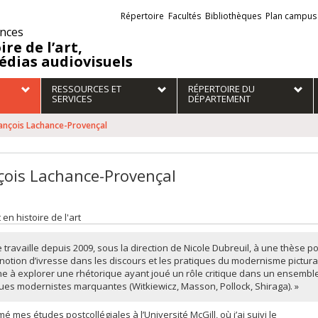
Liens
Répertoire
Facultés
Bibliothèques
Plan campus
externes
ences
ire de l’art,
édias audiovisuels
RESSOURCES ET
RÉPERTOIRE DU
SERVICES
DÉPARTEMENT
ançois Lachance-Provençal
çois Lachance-Provençal
 en histoire de l'art
] je travaille depuis 2009, sous la direction de Nicole Dubreuil, à une thèse p
 notion d’ivresse dans les discours et les pratiques du modernisme pictural.
e à explorer une rhétorique ayant joué un rôle critique dans un ensembl
ues modernistes marquantes (Witkiewicz, Masson, Pollock, Shiraga). »
mé mes études postcollégiales à l’Université McGill, où j’ai suivi le