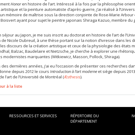
ement
Honor
en histoire de l’art. Intéressé à la fois par la philosophie orien
 artistique et la peinture automatiste d’après-guerre, j’ai réalisé à l’Univers
n mémoire de maîtrise sous la direction conjointe de Rose-Marie Arbour 
Boisvert ayant pour sujet le peintre japonais Shiraga Kazuo, membre du
 séjour au Japon, je me suis inscrit au doctorat en histoire de l’art de l’Uni
n de Nicole Dubreuil, à une thèse portant sur la notion d’ivresse dans les 
 les discours de la création artistique et ceux de la physiologie des états 
dhal, Balzac, Baudelaire et Nietzsche, je cherche à explorer une rhétoriq
s modernistes marquantes (Witkiewicz, Masson, Pollock, Shiraga).
 des dernières années, j’ai eu l’occasion de présenter ces recherches da
 donne depuis 2012 le cours
Introduction à l’art moderne
et siège depuis 2013
de l’art de l’Université de Montréal (
Æsthesis
).
ur à la liste
RESSOURCES ET SERVICES
RÉPERTOIRE DU
N
DÉPARTEMENT