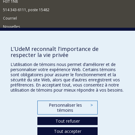
H3T 1N8
514 343-6111, poste 15482
Courriel
Nouvelles
Événements
Comment soutenir le Département?
L’UdeM reconnaît l’importance de
respecter la vie privée
BESOIN D'AIDE?
L’utilisation de témoins nous permet d’améliorer et de
Plan du site
personnaliser votre expérience Web. Certains témoins
Signaler une erreur
sont obligatoires pour assurer le fonctionnement et la
sécurité du site Web, alors que d’autres enregistrent vos
Accessibilité
préférences. En acceptant tout, vous consentez à notre
utilisation de témoins pour mieux répondre à vos besoins.
FACULTÉ DES ARTS ET DES SCIENCES
Nos départements et écoles
Personnaliser les
>
témoins
Nos centres d'études
Tout refuser
Nos programmes et cours
Tout accepter