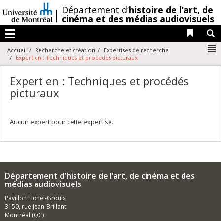
Passer
/
Département d’
histoire de l’art,
de
au
cinéma et des médias audiovisuels
contenu
Liens 
R
Menu
N
Accueil
Recherche et création
Expertises de recherche
Expert en : Techniques et procédés picturaux
Expert en : Techniques et procédés
picturaux
Aucun expert pour cette expertise.
Département d’histoire de l’art, de cinéma et des
médias audiovisuels
Pavillon Lionel-Groulx
3150, rue Jean-Brillant
Montréal (QC)