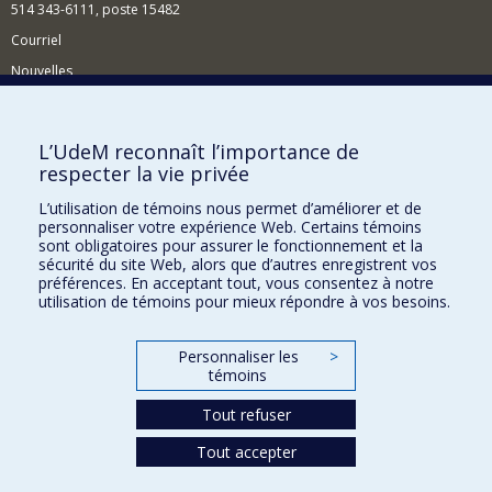
514 343-6111, poste 15482
Courriel
Nouvelles
Événements
Comment soutenir le Département?
L’UdeM reconnaît l’importance de
respecter la vie privée
BESOIN D'AIDE?
L’utilisation de témoins nous permet d’améliorer et de
Plan du site
personnaliser votre expérience Web. Certains témoins
Signaler une erreur
sont obligatoires pour assurer le fonctionnement et la
sécurité du site Web, alors que d’autres enregistrent vos
Accessibilité
préférences. En acceptant tout, vous consentez à notre
utilisation de témoins pour mieux répondre à vos besoins.
FACULTÉ DES ARTS ET DES SCIENCES
Nos départements et écoles
Personnaliser les
>
témoins
Nos centres d'études
Tout refuser
Nos programmes et cours
Tout accepter
Confidentialité