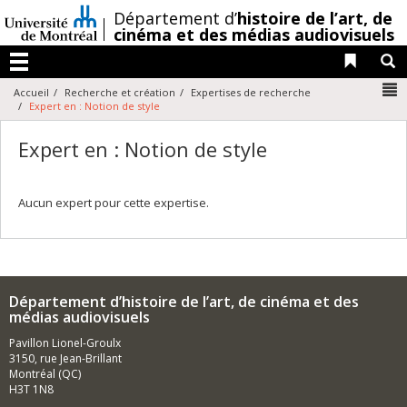
Passer
/
Département d’
histoire de l’art,
de
au
cinéma et des médias audiovisuels
contenu
Liens 
R
Menu
N
Accueil
Recherche et création
Expertises de recherche
Expert en : Notion de style
Expert en : Notion de style
Aucun expert pour cette expertise.
Département d’histoire de l’art, de cinéma et des
médias audiovisuels
Pavillon Lionel-Groulx
3150, rue Jean-Brillant
Montréal (QC)
H3T 1N8