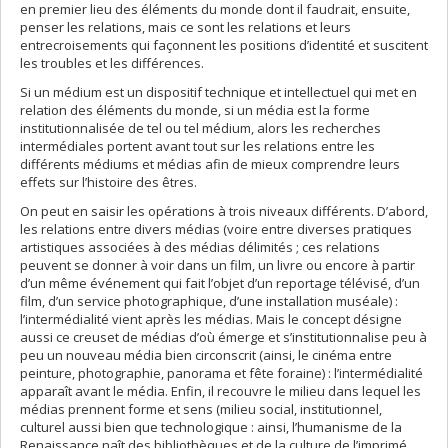
en premier lieu des éléments du monde dont il faudrait, ensuite,
penser les relations, mais ce sont les relations et leurs
entrecroisements qui façonnent les positions d’identité et suscitent
les troubles et les différences.
Si un médium est un dispositif technique et intellectuel qui met en
relation des éléments du monde, si un média est la forme
institutionnalisée de tel ou tel médium, alors les recherches
intermédiales portent avant tout sur les relations entre les
différents médiums et médias afin de mieux comprendre leurs
effets sur l’histoire des êtres.
On peut en saisir les opérations à trois niveaux différents. D’abord,
les relations entre divers médias (voire entre diverses pratiques
artistiques associées à des médias délimités ; ces relations
peuvent se donner à voir dans un film, un livre ou encore à partir
d’un même événement qui fait l’objet d’un reportage télévisé, d’un
film, d’un service photographique, d’une installation muséale) :
l’intermédialité vient après les médias. Mais le concept désigne
aussi ce creuset de médias d’où émerge et s’institutionnalise peu à
peu un nouveau média bien circonscrit (ainsi, le cinéma entre
peinture, photographie, panorama et fête foraine) : l’intermédialité
apparaît avant le média. Enfin, il recouvre le milieu dans lequel les
médias prennent forme et sens (milieu social, institutionnel,
culturel aussi bien que technologique : ainsi, l’humanisme de la
Renaissance naît des bibliothèques et de la culture de l’imprimé,