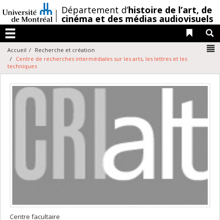
Passer
/
Département d’
histoire de l’art,
de
au
cinéma et des médias audiovisuels
contenu
Liens 
R
Menu
N
Accueil
Recherche et création
Centre de recherches intermédiales sur les arts, les lettres et les
techniques
Centre facultaire