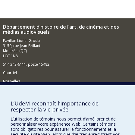
Département d’histoire de l’art, de cinéma et des
médias audiovisuels
Pavillon Lionel-Groulx
3150, rue Jean-Brillant
Montréal (QC)
H3T 1N8
514 343-6111, poste 15482
Courriel
Nouvelles
Événements
Comment soutenir le Département?
L’UdeM reconnaît l’importance de
respecter la vie privée
BESOIN D'AIDE?
L’utilisation de témoins nous permet d’améliorer et de
Plan du site
personnaliser votre expérience Web. Certains témoins
Signaler une erreur
sont obligatoires pour assurer le fonctionnement et la
sécurité du site Web, alors que d’autres enregistrent vos