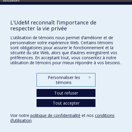
Nouvelles
Événements
Comment soutenir le Département?
L’UdeM reconnaît l’importance de
respecter la vie privée
BESOIN D'AIDE?
L’utilisation de témoins nous permet d’améliorer et de
Plan du site
personnaliser votre expérience Web. Certains témoins
Signaler une erreur
sont obligatoires pour assurer le fonctionnement et la
sécurité du site Web, alors que d’autres enregistrent vos
Accessibilité
préférences. En acceptant tout, vous consentez à notre
utilisation de témoins pour mieux répondre à vos besoins.
FACULTÉ DES ARTS ET DES SCIENCES
Nos départements et écoles
Personnaliser les
>
témoins
Nos centres d'études
Tout refuser
Nos programmes et cours
Tout accepter
Confidentialité
Voir notre
politique de confidentialité
et nos
conditions
Conditions d’utilisation
d’utilisation
.
Paramètres des témoins
Université de