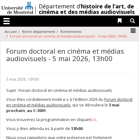
Passer
/
Département d’
histoire de l’art,
de
au
cinéma et des médias audiovisuels
contenu
Liens 
R
Menu
N
Accueil
Notre département
Événements
Forum doctoral en cinéma et médias audiovisuels - 5 mai 2026, 13h00
Forum doctoral en cinéma et médias
audiovisuels - 5 mai 2026, 13h00
5 mai 2026, 13h00
Sujet : Forum doctoral en cinéma et médias audiovisuels
Vous êtes cordialement invité.e.s à l'édition 2026 du
Forum doctoral
en cinéma et médias audiovisuels
, qui se déroulera le
5 mai
prochain
,
au C-3001
.
Vous trouverez la programmation en cliquant
ici
.
Vous y êtes attendu.es à partir de
13h00
.
Nous vous rappelons que votre présence est fortement