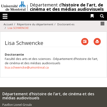
Passer
/
Département d’
histoire de l’art,
de
au
cinéma et des médias audiovisuels
contenu
Liens 
R
Menu
N
Accueil
Répertoire du département
Doctorant·es
Lisa SCHWENCKE
Vcard
Imp
Lisa Schwencke
Doctorante
Faculté des arts et des sciences - Département d’histoire de l’art,
de cinéma et des médias audiovisuels
lisa.schwencke@umontreal.ca
Département d’histoire de l’art, de cinéma et des
médias audiovisuels
Pavillon Lionel-Groulx