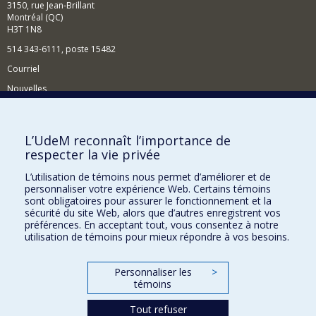
3150, rue Jean-Brillant
Montréal (QC)
H3T 1N8
514 343-6111, poste 15482
Courriel
Nouvelles
Événements
Comment soutenir le Département?
L’UdeM reconnaît l’importance de
respecter la vie privée
BESOIN D'AIDE?
L’utilisation de témoins nous permet d’améliorer et de
Plan du site
personnaliser votre expérience Web. Certains témoins
Signaler une erreur
sont obligatoires pour assurer le fonctionnement et la
sécurité du site Web, alors que d’autres enregistrent vos
Accessibilité
préférences. En acceptant tout, vous consentez à notre
utilisation de témoins pour mieux répondre à vos besoins.
FACULTÉ DES ARTS ET DES SCIENCES
Nos départements et écoles
Personnaliser les
>
témoins
Nos centres d'études
Tout refuser
Nos programmes et cours