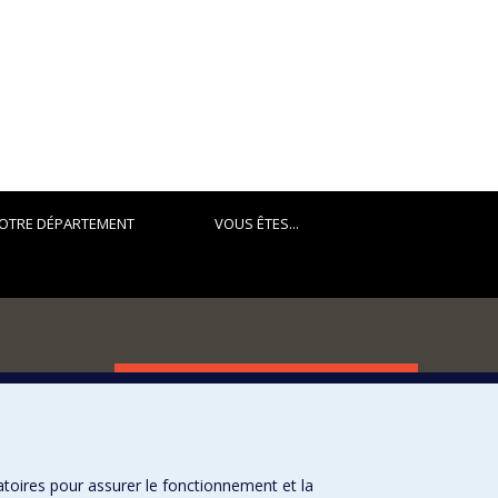
OTRE DÉPARTEMENT
VOUS ÊTES...
FACULTÉ DES ARTS ET DES SCIENCES
Nos départements et écoles
Nos centres d'études
atoires pour assurer le fonctionnement et la
Nos programmes et cours