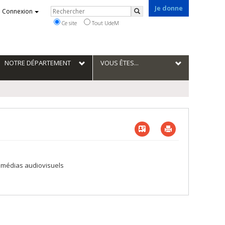
Je donne
Rechercher
Connexion
Rechercher
Ce site
Tout UdeM
NOTRE DÉPARTEMENT
VOUS ÊTES...
Vcard
Imprimer
es médias audiovisuels