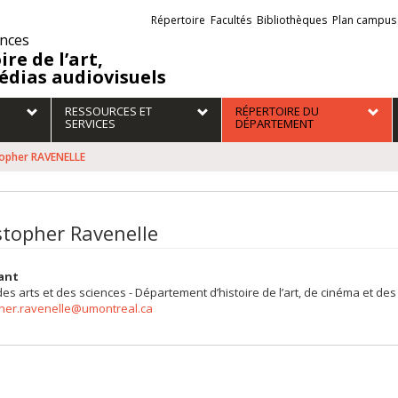
Liens
Répertoire
Facultés
Bibliothèques
Plan campus
externes
ences
ire de l’art,
édias audiovisuels
RESSOURCES ET
RÉPERTOIRE DU
SERVICES
DÉPARTEMENT
topher RAVENELLE
stopher Ravenelle
ant
des arts et des sciences - Département d’histoire de l’art, de cinéma et d
pher.ravenelle@umontreal.ca