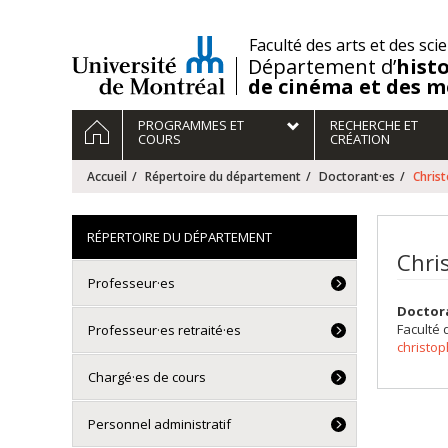
Passer
au
/
Faculté des arts et des sci
contenu
Département d’
histo
de cinéma et des m
Navigation
ACCUEIL
PROGRAMMES ET
RECHERCHE ET
principale
COURS
CRÉATION
Accueil
Répertoire du département
Doctorant·es
Chris
RÉPERTOIRE DU DÉPARTEMENT
Chri
Professeur·es
Doctor
Faculté 
Professeur·es retraité·es
christo
Chargé·es de cours
Personnel administratif