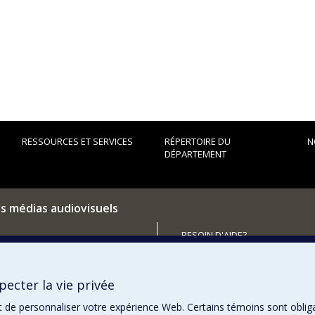
RESSOURCES ET SERVICES
RÉPERTOIRE DU
N
DÉPARTEMENT
es médias audiovisuels
BESOIN D'AIDE?
Plan du site
utenir le Département?
Signaler une erreur
ecter la vie privée
Accessibilité
t de personnaliser votre expérience Web. Certains témoins sont oblig