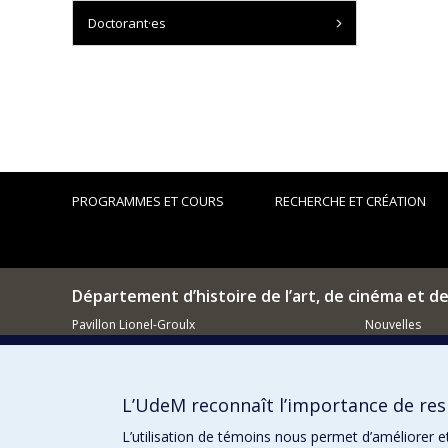
Doctorant·es
PROGRAMMES ET COURS
RECHERCHE ET CRÉATION
Département d’histoire de l’art, de cinéma et d
Pavillon Lionel-Groulx
Nouvelles
3150, rue Jean-Brillant
Événements
Montréal (QC)
H3T 1N8
Comment so
L’UdeM reconnaît l’importance de resp
514 343-6111, poste 15482
Courriel
L’utilisation de témoins nous permet d’améliorer e