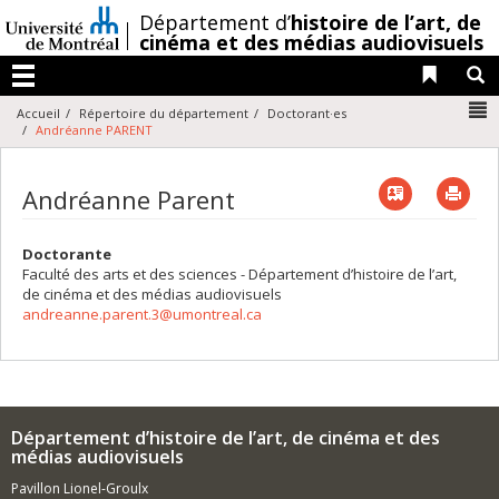
Passer
/
Département d’
histoire de l’art,
de
au
cinéma et des médias audiovisuels
contenu
Liens 
R
Menu
N
Accueil
Répertoire du département
Doctorant·es
Andréanne PARENT
Vcard
Imp
Andréanne Parent
Doctorante
Faculté des arts et des sciences - Département d’histoire de l’art,
de cinéma et des médias audiovisuels
andreanne.parent.3@umontreal.ca
Département d’histoire de l’art, de cinéma et des
médias audiovisuels
Pavillon Lionel-Groulx