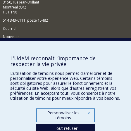
3150, rue Jean-Brillant
Montréal (QC)
H3T 1N8
514 343-6111, poste 15482
Courriel
Nouvelles
Événements
Comment soutenir le Département?
L’UdeM reconnaît l’importance de
respecter la vie privée
BESOIN D'AIDE?
L’utilisation de témoins nous permet d’améliorer et de
Plan du site
personnaliser votre expérience Web. Certains témoins
Signaler une erreur
sont obligatoires pour assurer le fonctionnement et la
sécurité du site Web, alors que d’autres enregistrent vos
Accessibilité
préférences. En acceptant tout, vous consentez à notre
utilisation de témoins pour mieux répondre à vos besoins.
FACULTÉ DES ARTS ET DES SCIENCES
Nos départements et écoles
Personnaliser les
>
témoins
Nos centres d'études
Tout refuser
Nos programmes et cours