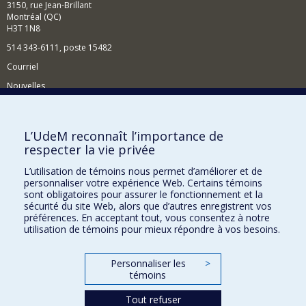
3150, rue Jean-Brillant
Montréal (QC)
H3T 1N8
514 343-6111, poste 15482
Courriel
Nouvelles
Événements
Comment soutenir le Département?
L’UdeM reconnaît l’importance de
respecter la vie privée
BESOIN D'AIDE?
L’utilisation de témoins nous permet d’améliorer et de
Plan du site
personnaliser votre expérience Web. Certains témoins
Signaler une erreur
sont obligatoires pour assurer le fonctionnement et la
sécurité du site Web, alors que d’autres enregistrent vos
Accessibilité
préférences. En acceptant tout, vous consentez à notre
utilisation de témoins pour mieux répondre à vos besoins.
FACULTÉ DES ARTS ET DES SCIENCES
Nos départements et écoles
Personnaliser les
>
témoins
Nos centres d'études
Tout refuser
Nos programmes et cours