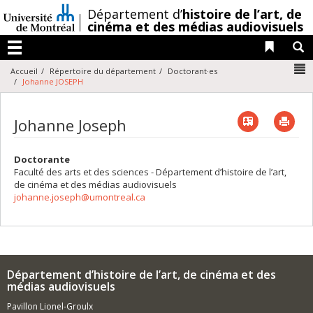
Passer
/
Département d’
histoire de l’art,
de
au
cinéma et des médias audiovisuels
contenu
Liens 
R
Menu
N
Accueil
Répertoire du département
Doctorant·es
Johanne JOSEPH
Vcard
Imp
Johanne Joseph
Doctorante
Faculté des arts et des sciences - Département d’histoire de l’art,
de cinéma et des médias audiovisuels
johanne.joseph@umontreal.ca
Département d’histoire de l’art, de cinéma et des
médias audiovisuels
Pavillon Lionel-Groulx