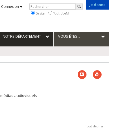
Je donne
Rechercher
Connexion
Rechercher
Ce site
Tout UdeM
NOTRE DÉPARTEMENT
VOUS ÊTES...
Vcard
Imprimer
es médias audiovisuels
Tout déplier