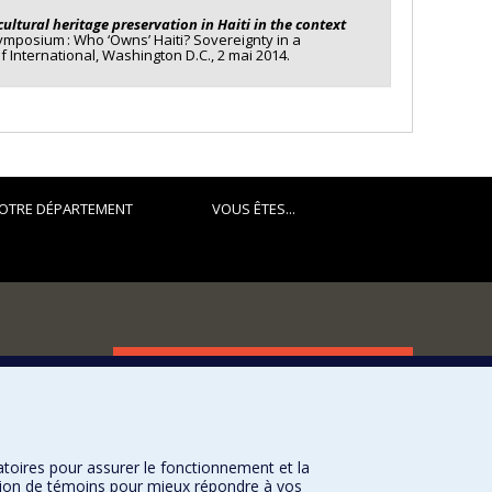
hénomènes de rupture ne seraient pas des objets de
ultural heritage preservation in Haiti in the context
de sens, de détachement, de fragmentation, de
mposium : Who ‘Owns’ Haiti? Sovereignty in a
f International, Washington D.C., 2 mai 2014.
re de l’art qui permet une articulation entre les
onialité (Anibal Quijano, Walter Mignolo, Arturo Escobar).
prétation et la mise en exposition des phénomènes de
musée virtuel de la Révolution haïtienne
comme une
 de recherche-création. Plus généralement, ce projet de
r les révolutions industrielles, scientifiques, s
OTRE DÉPARTEMENT
VOUS ÊTES...
FACULTÉ DES ARTS ET DES SCIENCES
Nos départements et écoles
Nos centres d'études
atoires pour assurer le fonctionnement et la
Nos programmes et cours
sation de témoins pour mieux répondre à vos