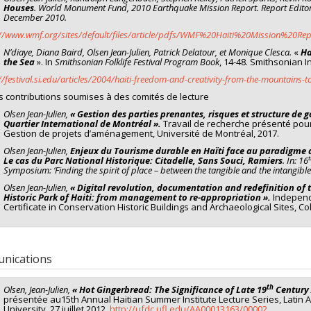
. Quelle est l’importance relative des personnalités ayant dirigé le process
Houses
. World Monument Fund, 2010 Earthquake Mission Report.
Report Edito
December 2010.
morations officielles et des traditions inventées de la culture populaire 
ition ? Comment les traces physiques laissées, en termes de sites historiq
://www.wmf.org/sites/default/files/article/pdfs/WMF%20Haiti%20Mission%20Rep
 à problématiser ces interprétations ?
N’diaye, Diana Baird, Olsen Jean-Julien, Patrick Delatour, et Monique Clesca.
«
Ha
the Sea
». In
Smithsonian Folklife Festival Program Book
, 14‑48. Smithsonian In
répondre à ces questions, je formule les hypothèses suivantes :
//festival.si.edu/articles/2004/haiti-freedom-and-creativity-from-the-mountains-to
Les différentes traditions d’interprétation et de mise en exposition de 
s contributions soumises à des comités de lecture
de représentation d’un phénomène de rupture de la rationalité créée p
atlantique.
Olsen Jean-Julien,
« Gestion des parties prenantes, risques et structure de
Quartier International de Montréal ».
Travail de recherche présenté pour
Les expressions et témoins du phénomène révolutionnaire comme les évè
Gestion de projets d’aménagement, Université de Montréal, 2017.
commémorations, les sites archéologiques, les arts visuels et les transc
Olsen Jean-Julien,
Enjeux du Tourisme durable en Haïti face au paradigme act
sociaux créatifs et de nouvelles connaissances. Ils constituent des cons
Le cas du Parc National Historique: Citadelle, Sans Souci, Ramiers
.
In: 16
musée.
Symposium: ‘Finding the spirit of place – between the tangible and the intangible
Avec l’utilisation de la transculturation et de la réalité augmentée, nou
Olsen Jean-Julien,
« Digital revolution, documentation and redefinition of t
imaginaires de liminalité antistructurale retrouvés dans les multiples 
Historic Park of Haiti: from management to re-appropriation ».
Independ
Certificate in Conservation Historic Buildings and Archaeological Sites, Co
onnées pour ce projet de recherche vont provenir des sites historiques et 
iés à deux commémorations, deux rituels et six fortifications de la Révolu
uierai sur trois ancrages théoriques issus d’une vaste littérature.
nications
oncepts foucaldiens de phénomènes de rupture et d’interruption constituen
ult, ces concepts permettent de réaliser une synthèse générale des quatre 
mise en exposition.
th
Olsen, Jean-Julien,
« Hot Gingerbread: The Significance of Late 19
Century A
présentée au15th Annual Haitian Summer Institute Lecture Series, Latin 
uxième théorie est résumée dans l’axiome bien connu de la discipline de 
University, 27 juillet 2012.
http://ufdc.ufl.edu/AA00013163/00002
.