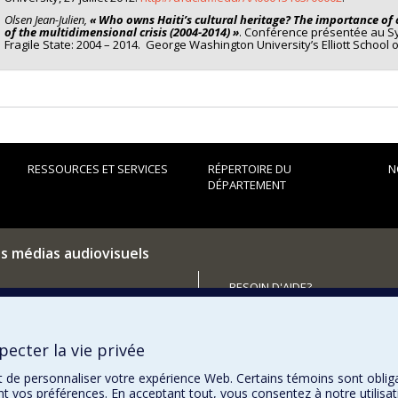
priation.
Cette théorie suggère que les expressions et les témoins des p
Olsen Jean-Julien,
« Who owns Haiti’s cultural heritage? The importance of c
. Ils le deviennent à travers des opérations savantes de reconstruction 
of the multidimensional crisis (2004-2014) »
. Conférence présentée au Sy
ation, de mimétisme et de réappropriation.
Fragile State: 2004 – 2014. George Washington University’s Elliott School o
oisième ancrage théorique est fourni par l’approche transculturelle en Histoi
ies postcoloniales (Edward Said, Gayatri Spivak) et les théories de la décol
ojet de recherche a l’ambition de proposer une méthodologie pour l’inter
re comme la Révolution haïtienne. Je me propose aussi de développer
un 
on expérimentale du projet de recherche. La thèse devient ainsi un projet
rche va contribuer au développement d’une méthodologie pour conceptualise
RESSOURCES ET SERVICES
RÉPERTOIRE DU
N
DÉPARTEMENT
es médias audiovisuels
BESOIN D'AIDE?
Plan du site
utenir le Département?
Signaler une erreur
ecter la vie privée
Accessibilité
t de personnaliser votre expérience Web. Certains témoins sont oblig
ent vos préférences. En acceptant tout, vous consentez à notre utili