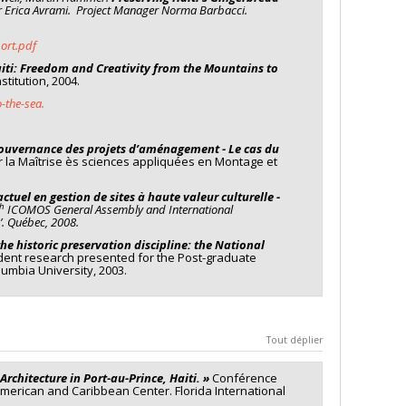
us de transformation ? Quel est le rôle des
r Erica Avrami. Project Manager Norma Barbacci.
dans la formulation de ces interprétations et mises en
ues, d’architecture et de lieux de mémoire, contribuent-
ort.pdf
iti: Freedom and Creativity from the Mountains to
stitution, 2004.
-the-sea.
la Révolution haïtienne sont des formes complémentaires
ar le développement du colonialisme dans le Monde
 gouvernance des projets d’aménagement - Le cas du
 la Maîtrise ès sciences appliquées en Montage et
nements, les rituels, les cosmogonies, les
ulturations nous font découvrir de nouveaux sujets
uel en gestion de sites à haute valeur culturelle -
tructions sociales et peuvent aussi devenir des objets de
th
ICOMOS General Assembly and International
’.
Québec, 2008.
s pouvons représenter visuellement les modèles
he historic preservation discipline: the National
expressions et témoins des phénomènes de rupture.
ent research presented for the Post-graduate
lumbia University, 2003.
archéologiques, des objets d’art et des discours
tion haïtienne. Pour analyser ces données multiples, je
t le premier ancrage théorique. Introduits par Michel
Tout déplier
types de révolutions en facilitant leur interprétation et
rchitecture in Port-au-Prince, Haiti. »
Conférence
American and Caribbean Center. Florida International
la muséologie :
Toute mise en exposition suppose une