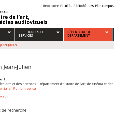
Liens
Répertoire
Facultés
Bibliothèques
Plan campus
externes
ences
ire de l’art,
édias audiovisuels
RESSOURCES ET
RÉPERTOIRE DU
SERVICES
DÉPARTEMENT
 JEAN-JULIEN
n Jean-Julien
ant
des arts et des sciences - Département d’histoire de l’art, de cinéma et d
ean.julien@umontreal.ca
nkedIn
s de recherche