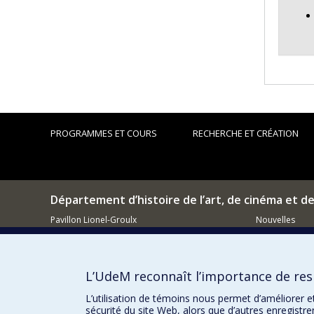
appro
musée
mutil
Le tr
théor
Ce pr
ruptu
versi
reche
PROGRAMMES ET COURS
RECHERCHE ET CRÉATION
Département d’histoire de l’art, de cinéma et d
Pavillon Lionel-Groulx
Nouvelles
3150, rue Jean-Brillant
Événements
Montréal (QC)
H3T 1N8
Comment so
L’UdeM reconnaît l’importance de resp
514 343-6111, poste 15482
Courriel
L’utilisation de témoins nous permet d’améliorer e
sécurité du site Web, alors que d’autres enregistr