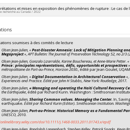
prétations et mises en exposition des phénomènes de rupture : Le cas de l
de recherche au Canada / 2022
mé du Projet de recherche
ations
rprétations et mises en exposition des phénomènes de rupture :
s de la Révolution haïtienne.
cations soumises à des comités de lecture
les soient industrielles, scientifiques, sociales ou artistiques, les révolu
Olsen Jean-Julien, «
Post-Disaster Amnesia: Lack of Mitigation Planning and
dienne. Avec leurs capacités à générer des utopies multiples, de nouveau
Megaproject
», APT Bulletin: The Journal of Preservation Technology 52, no 2/3
nalités alternatives, les révolutions ont aussi radicalement transformé l’im
Olsen Jean-Julien,
Gonzalo Lizarralde, Karine Bouchereau, et Anne-Marie Petter
.
«
aux temps, de nouveaux Mondes et de nouveaux êtres humains. Ces révol
Prince : principales représentations, défis, opportunités et prospectives
»
éissances épistémiques. Elles constituent des phénomènes de rupture au
métropolitaine de Port-au-Prince, Horizon 2030.
, édité par Jean Goulet, UQAM.
rche, j’explore le problème de l’interprétation et de la mise en expositio
Olsen Jean-Julien,
«
Digital Documentation in Architectural Conservation
», 
Experiences and Practice. Édité par John H Stubbs, New York: Routledge, 2017.
hilosophes, les acteurs sociaux et les scientifiques ont interprété les p
Olsen Jean-Julien,
« Managing and operating the Haiti Cultural Recovery Ce
euses interprétations ne s’excluent pas mutuellement, elles reflètent pl
the Earthquake
, édité par Richard Kurin. Washington : Smithsonian Instituti
agit de développer une méthodologie appropriée pour les mettre en expositi
exité. C’est ce travail que j’entreprends dans le cadre de ce projet de rec
Olsen Jean-Julien,
Sharing Common values. Managing the Center.
In, Saving
earthquake
.
Édité par
Richard Kurin (Editor). Smithsonian Institution.
Washingt
mieux comprendre le problème de l’interprétation et de la mise en expos
Olsen Jean-Julien,
Port-au-Prince:
Historical Memory as a Fundamental Par
rche synthétique à travers l’étude des traditions d’interprétation et de mi
UNESCO, 2010.
ution représente l’unique exemple dans l’histoire de l’humanité où une insu
/onlinelibrary.wiley.com/doi/10.1111/j.1468-0033.2011.01743.x/epdf
n. Réalisée entre 1791 et 1820, elle constitue la première conquête de l’hi
irmation de l’égalité entre les humains. Les interprétations et mises en ex
Olsen Jean-Julien,
Randolph Langenbach, Stephen Kelley, Patrick Sparks, Kevin 