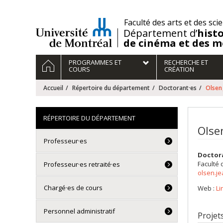
Passer
au
/
Faculté des arts et des sci
contenu
Département d’
histo
de cinéma et des m
Navigation
ACCUEIL
PROGRAMMES ET
RECHERCHE ET
principale
COURS
CRÉATION
Accueil
Répertoire du département
Doctorant·es
Olsen
RÉPERTOIRE DU DÉPARTEMENT
Olse
Professeur·es
Doctor
Faculté 
Professeur·es retraité·es
olsen.j
Chargé·es de cours
Web :
Li
Personnel administratif
Projet