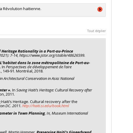
a Révolution haïtienne.
Tout déplier
tions ont profondément bouleversé le cadre de notre vie
 Heritage Rationality in a Port-au-Prince
x paradigmes, des rituels, des cosmogonies et des
 (2021): 7‑14, https://www.jstor.org/stable/48626599.
aginaire humain. Elles ont contribué à forger de
L’habitat dans la zone métropolitaine de Port-au-
utions donnent lieu à des formes différentes de
.
In
Perspectives de développement de l’aire
 sens foucaldien du terme. Dans ce projet de
, 149‑91. Montréal, 2018.
n de ces phénomènes de rupture.
in Architectural Conservation in Asia: National
hénomènes de rupture de diverses manières. Ces
nter ».
In
Saving Haiti’s Heritage: Cultural Recovery after
utôt la complexité des phénomènes étudiés. Maintenant,
on, 2011.
on en exprimant toutes leurs richesses et toute leur
herche.
 Haiti’s Heritage. Cultural recovery after the
on DC. 2011.
http://haiti.si.edu/book.html
ition des phénomènes de rupture, je propose une
ameter in Town Planning
, In, Museum International
se en exposition de la Révolution haïtienne. Cette
rrection d’esclaves aboutit à la formation d’un État-
stoire moderne en matière de décolonisation et
position déjà réalisées présentent un certain nombre de
Rowell, Martin Hammer.
Preserving Haiti’s Gingerbread