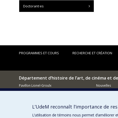
Doctorant·es
PROGRAMMES ET COURS
RECHERCHE ET CRÉATION
Département d’histoire de l’art, de cinéma et d
Pavillon Lionel-Groulx
Nouvelles
3150, rue Jean-Brillant
Événements
Montréal (QC)
H3T 1N8
Comment so
L’UdeM reconnaît l’importance de resp
514 343-6111, poste 15482
Courriel
L’utilisation de témoins nous permet d’améliorer e