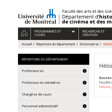
Passer
au
/
Faculté des arts et des sci
contenu
Département d’
histo
de cinéma et des m
Navigation
ACCUEIL
PROGRAMMES ET
RECHERCHE ET
principale
COURS
CRÉATION
Accueil
Répertoire du département
Doctorant·es
Héloï
RÉPERTOIRE DU DÉPARTEMENT
Hélo
Professeur·es
Doctor
Faculté 
Professeur·es retraité·es
heloise
Chargé·es de cours
Personnel administratif