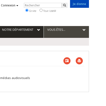
Je donne
Rechercher
Connexion
Rechercher
Ce site
Tout UdeM
NOTRE DÉPARTEMENT
VOUS ÊTES...
Vcard
Imprimer
es médias audiovisuels