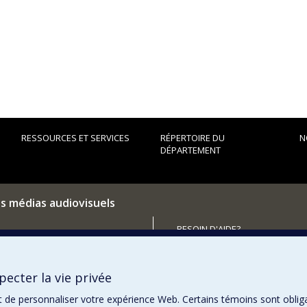
RESSOURCES ET SERVICES
RÉPERTOIRE DU
N
DÉPARTEMENT
es médias audiovisuels
BESOIN D'AIDE?
Plan du site
utenir le Département?
Signaler une erreur
ecter la vie privée
Accessibilité
t de personnaliser votre expérience Web. Certains témoins sont oblig