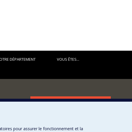
OTRE DÉPARTEMENT
VOUS ÊTES...
FACULTÉ DES ARTS ET DES SCIENCES
Nos départements et écoles
Nos centres d'études
atoires pour assurer le fonctionnement et la
Nos programmes et cours