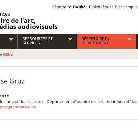
Liens
Répertoire
Facultés
Bibliothèques
Plan campus
externes
ences
ire de l’art,
édias audiovisuels
RESSOURCES ET
RÉPERTOIRE DU
SERVICES
DÉPARTEMENT
se GRUZ
ïse Gruz
ante
des arts et des sciences - Département d’histoire de l’art, de cinéma et d
.gruz@umontreal.ca