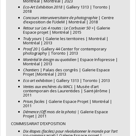
Montréal | Montréal | 2023
Eco-Art Exhibition 2018
| Gallery 1313 | Toronto |
2018
Concours interuniversitaire de photographie
| Centre
d’exposition de l’UdeM | Montréal | 2018
Retour sur Les 4 routes : Le Corbusier 50 +
| Galerie
Espace projet | Montréal | 2015
Truly yours
| Galerie les territoires | Montréal |
Montréal | 2013
Proof 20
| Gallery 44 Center for contemporary
photography | Toronto | 2013
Montréal le design au quotidien
| Espace Infopresse |
Montréal | 2013
Chantiers
| Palais des congrès | Galerie Espace
Projet |Montréal | 2013
Eco art exhibition
| Gallery 1313 | Toronto | 2013
Ventes aux enchères du MACL
| Musée d’art
contemporain des Laurentides | Saint-Jérôme |
2011
Prises faciles
| Galerie Espace Projet | Montréal |
2011
Démence (Off mois de la photo) |
Galerie Espace
Projet | 2011
COMMISSARIAT D’EXPOSITION
Dix étapes (faciles) pour révolutionner le monde par l’art
(co-commissariat) | Galerie Espace projet |