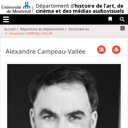
Passer
/
Département d’
histoire de l’art,
de
au
cinéma et des médias audiovisuels
contenu
Liens 
R
Menu
N
Accueil
Répertoire du département
Doctorant·es
Alexandre CAMPEAU-VALLÉE
Vcard
Imp
Alexandre Campeau-Vallée