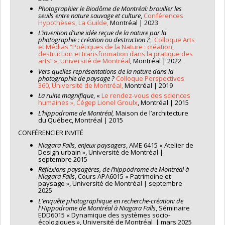
Photographier le Biodôme de Montréal: brouiller les
seuils entre nature sauvage et culture
,
Conférences
Hypothèses, La Guilde,
Montréal | 2023
L’invention d’une idée reçue de la nature par la
photographie : création ou destruction ?,
Colloque Arts
et Médias “Poétiques de la Nature : création,
destruction et transformation dans la pratique des
arts“ », Université de Montréal
, Montréal | 2022
Vers quelles représentations de la nature dans la
photographie de paysage ?
Colloque Perspectives
360, Université de Montréal,
Montréal | 2019
La ruine magnifique
, «
Le rendez-vous des sciences
humaines », Cégep Lionel Groulx
, Montréal | 2015
L’hippodrome de Montréal,
Maison de l’architecture
du Québec, Montréal | 2015
CONFÉRENCIER INVITÉ
Niagara Falls, enjeux paysagers
, AME 6415 « Atelier de
Design urbain », Université de Montréal |
septembre 2015
Réflexions paysagères, de l’hippodrome de Montréal à
Niagara Falls
, Cours APA6015 « Patrimoine et
paysage », Université de Montréal | septembre
2025
L'enquête photographique en recherche-création: de
l'Hippodrome de Montréal à Niagara Falls
, Séminaire
EDD6015 « Dynamique des systèmes socio-
écologiques », Université de Montréal | mars 2025