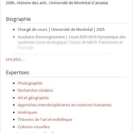
2006 , Histoire des arts , Université de Montréal (Canada)
Biographie
Chargé de cours | Université de Montréal | 2025
Auxiliaire d'enseignement | Cours EDD 6015 Dynamique des
systèmes socio-écologique / Cours APA6015 Patrimoine et
Paysage
Photographe de paysage | Montréal | Depuis 2019
Lire plus…
Consultant en aménagement et animation urbaine |
Montréal | 2016-2019
Expertises
Stagiaire en recherche et développement | BC2 | Montréal |
2020
Photographie
Chargé de projet | Institut du Nouveau Monde | Montréal |
Recherche-création
2014
Art et géographie
Agent de concertation | Solidarité Mercier Est | Montréal |
Approches interdisciplinaires en sciences humaines
2013-2014
Amériques
Chargé de projet en transports durables | Équiterre | 2011-
2012
Théories de l'art et esthétique
Chargé de projet en aménagement | Comité de
Cultures visuelles
revitalisation urbaine intrégrée de Saint-Pierre | 2006-2011