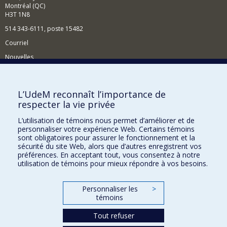
Montréal (QC)
H3T 1N8
514 343-6111, poste 15482
Courriel
Nouvelles
Événements
Comment soutenir le Département?
L’UdeM reconnaît l’importance de
respecter la vie privée
BESOIN D'AIDE?
L’utilisation de témoins nous permet d’améliorer et de
Plan du site
personnaliser votre expérience Web. Certains témoins
Signaler une erreur
sont obligatoires pour assurer le fonctionnement et la
sécurité du site Web, alors que d’autres enregistrent vos
Accessibilité
préférences. En acceptant tout, vous consentez à notre
utilisation de témoins pour mieux répondre à vos besoins.
FACULTÉ DES ARTS ET DES SCIENCES
Nos départements et écoles
Personnaliser les
>
témoins
Nos centres d'études
Tout refuser
Nos programmes et cours