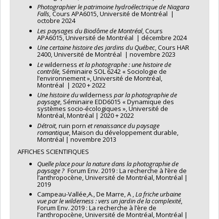
Photographier le patrimoine hydroélectrique de Niagara
Falls,
Cours APA6015, Université de Montréal |
octobre 2024
Les paysages du Biodôme de Montréal
, Cours
APA6015, Université de Montréal | décembre 2024
Une certaine histoire des jardins du Québec
, Cours HAR
2400, Université de Montréal | novembre 2023
Le
wilderness
et la photographe : une histoire de
contrôle,
Séminaire SOL 6242 « Sociologie de
l’environnement », Université de Montréal,
Montréal | 2020 + 2022
Une histoire du
wilderness
par la photographie de
paysage
, Séminaire EDD6015 « Dynamique des
systèmes socio-écologiques », Université de
Montréal, Montréal | 2020 + 2022
Détroit,
ruin porn
et renaissance du paysage
romantique
, Maison du développement durable,
Montréal | novembre 2013
AFFICHES SCIENTIFIQUES
Quelle place pour la nature dans la photographie de
paysage ?
Forum Env. 2019 : La recherche à l’ère de
l’anthropocène, Université de Montréal, Montréal |
2019
Campeau-Vallée,A., De Marre, A ,
La friche urbaine
vue par le wilderness : vers un jardin de la complexité
,
Forum Env. 2019 : La recherche à l’ère de
l’anthropocène, Université de Montréal, Montréal |