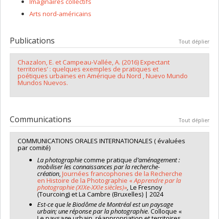
Imaginaires collectifs
Arts nord-américains
Publications
Tout déplier
Chazalon, E. et Campeau-Vallée, A. (2016) Expectant
territories’ : quelques exemples de pratiques et
poétiques urbaines en Amérique du Nord , Nuevo Mundo
Mundos Nuevos.
Communications
Tout déplier
COMMUNICATIONS ORALES INTERNATIONALES ( évaluées
par comité)
La photographie
comme pratique
d’aménagement :
mobiliser les connaissances par la recherche-
création
,
Journées francophones de la Recherche
en Histoire de la Photographie «
Apprendre par la
photographie (XIXe-XXIe siècles)»
,
Le Fresnoy
(Tourcoing) et La Cambre (Bruxelles) | 2024
Est-ce que le Biodôme de Montréal est un paysage
urbain; une réponse par la photographie
. Colloque «
Le paysage urbain, réappropriation et territoires