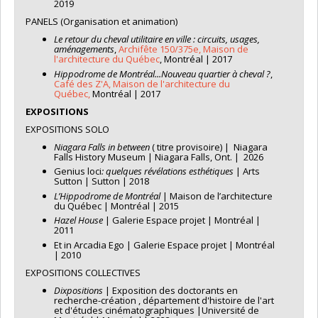
2019
PANELS (Organisation et animation)
Le retour du cheval utilitaire en ville : circuits, usages,
aménagements
,
Archifête 150/375e, Maison de
l'architecture du Québec
, Montréal | 2017
Hippodrome de Montréal...Nouveau quartier à cheval ?
,
Café des Z'A, Maison de l'architecture du
Québec,
Montréal | 2017
EXPOSITIONS
EXPOSITIONS SOLO
Niagara Falls in between
( titre provisoire) | Niagara
Falls History Museum | Niagara Falls, Ont. | 2026
Genius loci
: quelques révélations esthétiques
| Arts
Sutton | Sutton | 2018
L’Hippodrome de Montréal
| Maison de l’architecture
du Québec | Montréal | 2015
Hazel House
| Galerie Espace projet | Montréal |
2011
Et in Arcadia Ego | Galerie Espace projet | Montréal
| 2010
EXPOSITIONS COLLECTIVES
Dixpositions
| Exposition des doctorants en
recherche-création , département d'histoire de l'art
et d'études cinématographiques |Université de