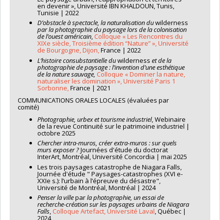
en devenir », Université IBN KHALDOUN, Tunis,
Tunisie | 2022
D’obstacle à spectacle, la naturalisation du
wilderness
par la photographie du paysage lors de la colonisation
de l’ouest américain
,
Colloque « Les Rencontres du
XIXe siècle, Troisième édition “Nature” », Université
de Bourgogne, Dijon,
France | 2022
L’histoire consubstantielle du
wilderness
et de la
photographie de paysage : l’invention d’une esthétique
de la nature sauvage,
Colloque « Dominer la nature,
naturaliser les domination », Université Paris 1
Sorbonne,
France | 2021
COMMUNICATIONS ORALES LOCALES (évaluées par
comité)
Photographie, urbex et tourisme industriel
, Webinaire
de la revue Continuité sur le patrimoine industriel |
octobre 2025
Chercher intra-muros, créer extra-muros : sur quels
murs exposer ?
Journées d'étude du doctorat
InterArt, Montréal, Université Concordia | mai 2025
Les trois paysages catastrophe de Niagara Falls,
Journée d'étude " Paysages-catastrophes (XVI e-
XXIe s.): l’urbain à l’épreuve du désastre",
Université de Montréal, Montréal | 2024
Penser la ville
par
la photographie, un essai de
recherche-création sur les paysages urbains de Niagara
Falls
,
Colloque Artefact, Université Laval
, Québec |
2024