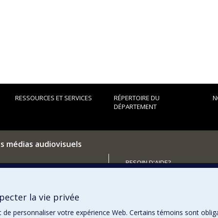
RESSOURCES ET SERVICES
RÉPERTOIRE DU
N
DÉPARTEMENT
es médias audiovisuels
BESOIN D'AIDE?
Plan du site
utenir le Département?
Signaler une erreur
ecter la vie privée
Accessibilité
t de personnaliser votre expérience Web. Certains témoins sont oblig