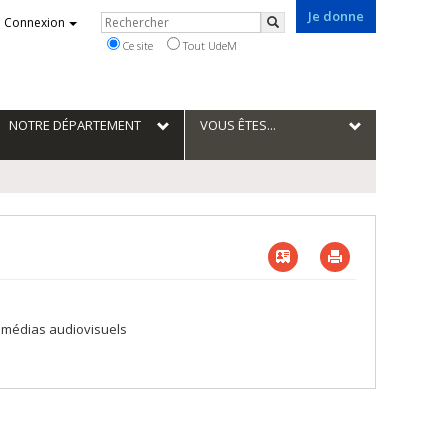
Je donne
Rechercher
Connexion
Rechercher
Ce site
Tout UdeM
NOTRE DÉPARTEMENT
VOUS ÊTES...
Vcard
Imprimer
es médias audiovisuels