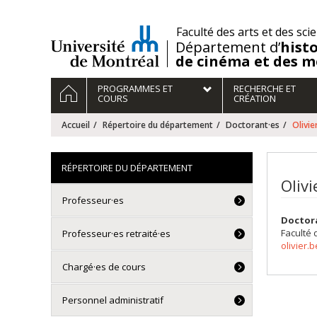
Passer
au
/
Faculté des arts et des sci
contenu
Département d’
histo
de cinéma et des m
Navigation
ACCUEIL
PROGRAMMES ET
RECHERCHE ET
principale
COURS
CRÉATION
Accueil
Répertoire du département
Doctorant·es
Olivi
RÉPERTOIRE DU DÉPARTEMENT
Oliv
Professeur·es
Doctor
Faculté 
Professeur·es retraité·es
olivier.
Chargé·es de cours
Personnel administratif