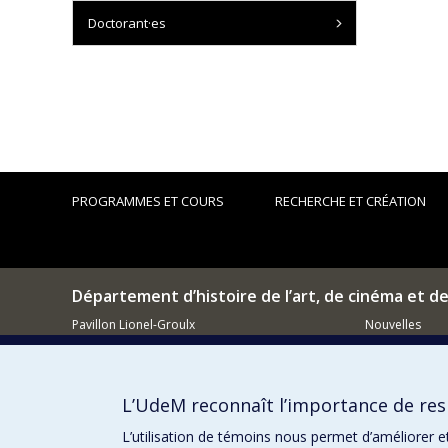
Doctorant·es
PROGRAMMES ET COURS
RECHERCHE ET CRÉATION
Département d’histoire de l’art, de cinéma et d
Pavillon Lionel-Groulx
Nouvelles
3150, rue Jean-Brillant
Événements
Montréal (QC)
H3T 1N8
Comment so
L’UdeM reconnaît l’importance de resp
514 343-6111, poste 15482
Courriel
L’utilisation de témoins nous permet d’améliorer e