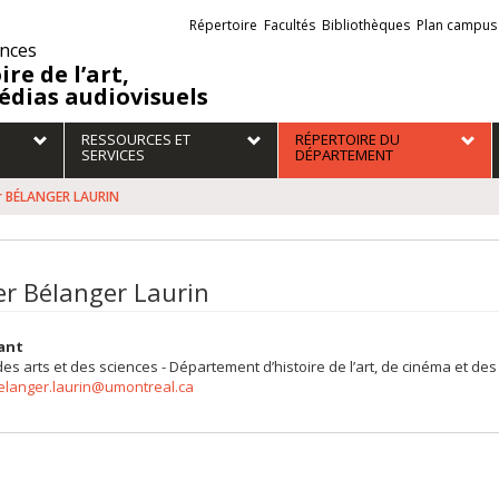
Liens
Répertoire
Facultés
Bibliothèques
Plan campus
externes
ences
ire de l’art,
édias audiovisuels
RESSOURCES ET
RÉPERTOIRE DU
SERVICES
DÉPARTEMENT
er BÉLANGER LAURIN
ier Bélanger Laurin
ant
des arts et des sciences - Département d’histoire de l’art, de cinéma et d
belanger.laurin@umontreal.ca