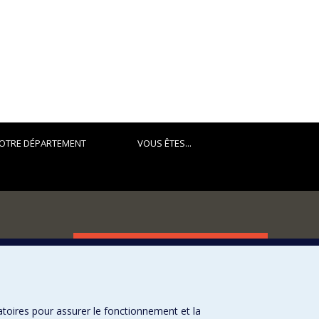
OTRE DÉPARTEMENT
VOUS ÊTES...
FACULTÉ DES ARTS ET DES SCIENCES
Nos départements et écoles
Nos centres d'études
atoires pour assurer le fonctionnement et la
Nos programmes et cours