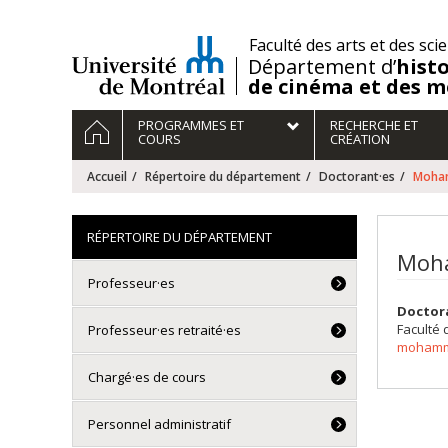
Passer
au
/
Faculté des arts et des sci
contenu
Département d’
histo
de cinéma et des m
Navigation
ACCUEIL
PROGRAMMES ET
RECHERCHE ET
principale
COURS
CRÉATION
Accueil
Répertoire du département
Doctorant·es
Moham
RÉPERTOIRE DU DÉPARTEMENT
Moha
Professeur·es
Doctor
Faculté 
Professeur·es retraité·es
mohamma
Chargé·es de cours
Personnel administratif