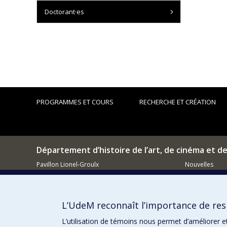
Doctorant·es
PROGRAMMES ET COURS
RECHERCHE ET CRÉATION
Département d’histoire de l’art, de cinéma et d
Pavillon Lionel-Groulx
Nouvelles
3150, rue Jean-Brillant
Événements
Montréal (QC)
H3T 1N8
Comment so
L’UdeM reconnaît l’importance de resp
514 343-6111, poste 15482
Courriel
L’utilisation de témoins nous permet d’améliorer e