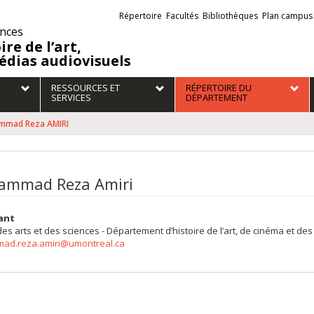
Liens
Répertoire
Facultés
Bibliothèques
Plan campus
externes
ences
ire de l’art,
édias audiovisuels
RESSOURCES ET
RÉPERTOIRE DU
SERVICES
DÉPARTEMENT
mad Reza AMIRI
mmad Reza Amiri
ant
des arts et des sciences - Département d’histoire de l’art, de cinéma et d
d.reza.amiri@umontreal.ca