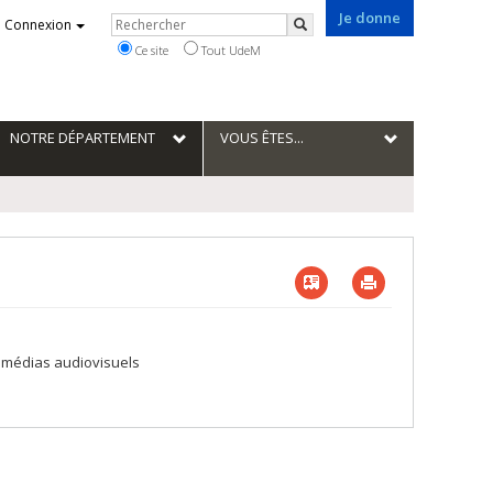
Je donne
Rechercher
Connexion
Rechercher
Ce site
Tout UdeM
NOTRE DÉPARTEMENT
VOUS ÊTES...
Vcard
Imprimer
es médias audiovisuels