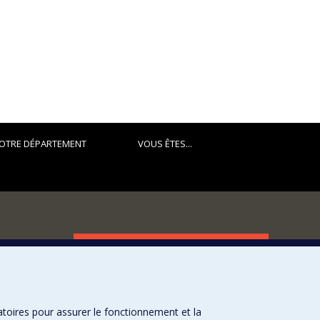
OTRE DÉPARTEMENT
VOUS ÊTES...
FACULTÉ DES ARTS ET DES SCIENCES
Nos départements et écoles
Nos centres d'études
atoires pour assurer le fonctionnement et la
Nos programmes et cours