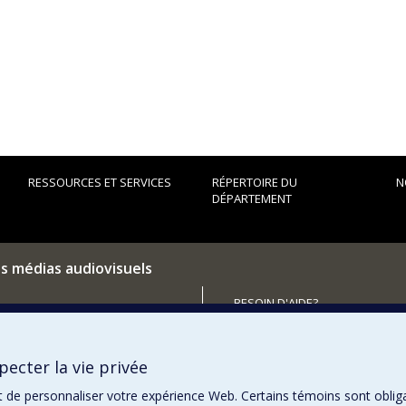
RESSOURCES ET SERVICES
RÉPERTOIRE DU
N
DÉPARTEMENT
es médias audiovisuels
BESOIN D'AIDE?
Plan du site
utenir le Département?
Signaler une erreur
ecter la vie privée
Accessibilité
t de personnaliser votre expérience Web. Certains témoins sont oblig