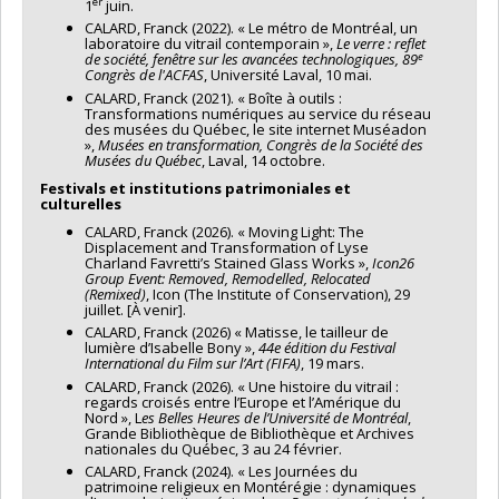
er
1
juin.
CALARD, Franck (2022). « Le métro de Montréal, un
laboratoire du vitrail contemporain »,
Le verre : reflet
e
de société, fenêtre sur les avancées technologiques, 89
Congrès de l'ACFAS
, Université Laval, 10 mai.
CALARD, Franck (2021). « Boîte à outils :
Transformations numériques au service du réseau
des musées du Québec, le site internet Muséadon
»,
Musées en transformation, Congrès de la Société des
Musées du Québec
, Laval, 14 octobre.
Festivals et institutions patrimoniales et
culturelles
CALARD, Franck (2026). « Moving Light: The
Displacement and Transformation of Lyse
Charland Favretti’s Stained Glass Works »,
Icon26
Group Event: Removed, Remodelled, Relocated
(Remixed)
, Icon (The Institute of Conservation), 29
juillet. [À venir].
CALARD, Franck (2026) « Matisse, le tailleur de
lumière d’Isabelle Bony »,
44e édition du Festival
International du Film sur l’Art (FIFA)
, 19 mars.
CALARD, Franck (2026). « Une histoire du vitrail :
regards croisés entre l’Europe et l’Amérique du
Nord », L
es Belles Heures de l’Université de Montréal
,
Grande Bibliothèque de Bibliothèque et Archives
nationales du Québec, 3 au 24 février.
CALARD, Franck (2024). « Les Journées du
patrimoine religieux en Montérégie : dynamiques