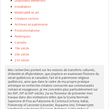
Dispositifs immersifs
Installation
Matérialité et art
Création sonore
Archives et patrimoine
Postcolonialisme
Amériques
Canada
19e siècle
20e siècle
21e siècle
Mes recherches portent sur les notions de transferts culturels,
d’identité et d’hybridation, que j’explore en examinant l’histoire du
vitrail québécois et canadien, l’art et le patrimoine religieux
québécois, ainsi que dans le cadre de ma propre pratique
artistique en recherche-création consacrée aux communautés
romani et voyageuses. Je me concentre plus particulièrement sur
e
e
e
les XIX
, XX
et XXI
siècles. J’ai eu l’honneur de présenter mes
travaux dans des institutions telles que la Scuola Normale
Superiore di Pisa au Palazzone di Cortona (Cortona, Italia),
l’University of Leicester (Leicester, Royaume-Uni), l’Uniwersytet
Jagielloński w Krakowie (Cracovie, Pologne), la Mount Royal