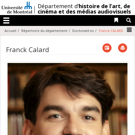
Passer
/
Département d’
histoire de l’art,
de
au
cinéma et des médias audiovisuels
contenu
Liens 
R
Menu
N
Accueil
Répertoire du département
Doctorant·es
Franck CALARD
Vcard
Imp
Franck Calard