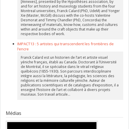
[Annexes], presented by the Hypothèses association, by
and for art history and museology students from the four
Montreal universities, Franck Calard (PhD, UdeM) and Yonger
Xie (Master, McGill) discuss with the co-hosts Valentine
Desmorat and Timmy Chandler (PhD, Concordia) the
interweaving of materials, know-how, customs and cultures
within and around the craft objects that make up their
respective bodies of work.
IMPACT13 : 5 artistes qui transcendent les frontières de
l’encre
Franck Calard est un historien de l’art et artiste visuel
yéniche français, établi au Canada. Doctorant à l’Université
de Montréal, il se spécialise dans le vitrail religieux
québécois (1855-1930). Son parcours interdisciplinaire
intègre aussi la littérature, la pédagogie, les sciences des
religions et la mémoire culturelle yéniche. Auteur de
publications scientifiques et de catalogues d’exposition, il a
enseigné l’histoire de l’art et collaboré à divers projets
muséaux. Son travail articule...
Médias