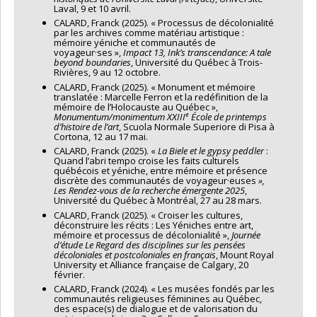
Laval, 9 et 10 avril.
CALARD, Franck (2025). « Processus de décolonialité
par les archives comme matériau artistique :
mémoire yéniche et communautés de
voyageur·ses »,
Impact 13, Ink’s transcendance: A tale
beyond boundaries
, Université du Québec à Trois-
Rivières, 9 au 12 octobre.
CALARD, Franck (2025). « Monument et mémoire
translatée : Marcelle Ferron et la redéfinition de la
mémoire de l’Holocauste au Québec »,
e
Monumentum/monimentum XXIII
École de printemps
d’histoire de l’art
, Scuola Normale Superiore di Pisa à
Cortona, 12 au 17 mai.
CALARD, Franck (2025). «
La Biele et le gypsy peddler
:
Quand l’abri tempo croise les faits culturels
québécois et yéniche, entre mémoire et présence
discrète des communautés de voyageur·euses
»,
Les Rendez-vous de la recherche émergente 2025
,
Université du Québec à Montréal, 27 au 28 mars.
CALARD, Franck (2025). « Croiser les cultures,
déconstruire les récits : Les Yéniches entre art,
mémoire et processus de décolonialité »,
Journée
d’étude Le Regard des disciplines sur les pensées
décoloniales et postcoloniales en français
, Mount Royal
University et Alliance française de Calgary, 20
février.
CALARD, Franck (2024). « Les musées fondés par les
communautés religieuses féminines au Québec,
des espace(s) de dialogue et de valorisation du