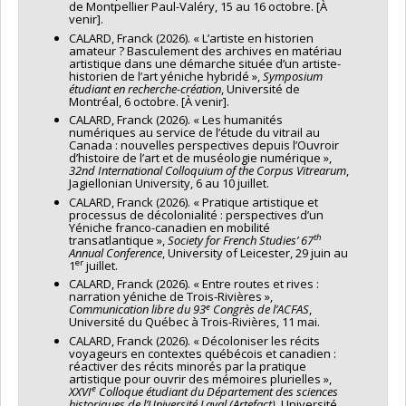
de Montpellier Paul-Valéry, 15 au 16 octobre. [À
venir].
CALARD, Franck (2026). « L’artiste en historien
amateur ? Basculement des archives en matériau
artistique dans une démarche située d’un artiste-
historien de l’art yéniche hybridé »,
Symposium
étudiant en recherche-création
, Université de
Montréal, 6 octobre. [À venir].
CALARD, Franck (2026). « Les humanités
numériques au service de l’étude du vitrail au
Canada : nouvelles perspectives depuis l’Ouvroir
d’histoire de l’art et de muséologie numérique »,
32nd International Colloquium of the Corpus Vitrearum
,
Jagiellonian University, 6 au 10 juillet.
CALARD, Franck (2026). « Pratique artistique et
processus de décolonialité : perspectives d’un
Yéniche franco-canadien en mobilité
th
transatlantique »,
Society for French Studies’ 67
Annual Conference
, University of Leicester, 29 juin au
er
1
juillet.
CALARD, Franck (2026). « Entre routes et rives :
narration yéniche de Trois-Rivières »,
e
Communication libre du 93
Congrès de l’ACFAS
,
Université du Québec à Trois-Rivières, 11 mai.
CALARD, Franck (2026). « Décoloniser les récits
voyageurs en contextes québécois et canadien :
réactiver des récits minorés par la pratique
artistique pour ouvrir des mémoires plurielles »,
e
XXVI
Colloque étudiant du Département des sciences
historiques de l’Université Laval (Artefact)
, Université