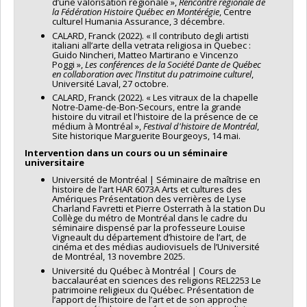
d’une valorisation régionale »,
Rencontre régionale de
la Fédération Histoire Québec en Montérégie
, Centre
culturel Humania Assurance, 3 décembre.
CALARD, Franck (2022). « Il contributo degli artisti
italiani all’arte della vetrata religiosa in Quebec :
Guido Nincheri, Matteo Martirano e Vincenzo
Poggi »,
Les conférences de la Société Dante de Québec
en collaboration avec l’Institut du patrimoine culturel
,
Université Laval, 27 octobre.
CALARD, Franck (2022). « Les vitraux de la chapelle
Notre-Dame-de-Bon-Secours, entre la grande
histoire du vitrail et l'histoire de la présence de ce
médium à Montréal »,
Festival d'histoire de Montréal
,
Site historique Marguerite Bourgeoys, 14 mai.
Intervention dans un cours ou un séminaire
universitaire
Université de Montréal | Séminaire de maîtrise en
histoire de l’art HAR 6073A Arts et cultures des
Amériques Présentation des verrières de Lyse
Charland Favretti et Pierre Osterrath à la station Du
Collège du métro de Montréal dans le cadre du
séminaire dispensé par la professeure Louise
Vigneault du département d’histoire de l’art, de
cinéma et des médias audiovisuels de l’Université
de Montréal, 13 novembre 2025.
Université du Québec à Montréal | Cours de
baccalauréat en sciences des religions REL2253 Le
patrimoine religieux du Québec. Présentation de
l’apport de l’histoire de l’art et de son approche