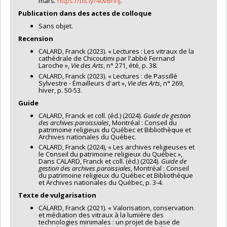
mars.
https://bit.ly/40vBnhJ
.
souvenirs de la boutique. Gestion et compilation des
déroulement de la table ronde aux côtés d’Anaïs
statistiques de fréquentation du musée. Surveillance
Publication dans des actes de colloque
Andraud. Présenter les intervenants, introduire les
du musée. Collaboration aux événements de la
thèmes de discussion et guider les échanges autour
Sans objet.
programmation culturelle du musée.
de la valeur ethnologique du patrimoine bâti. Stimuler
Recension
Guide-animateur | Site historique Marguerite-
les interactions, poser des questions pertinentes,
CALARD, Franck (2023). « Lectures : Les vitraux de la
Bourgeoys
| Août 2021 à mai 2022. Accueil des
relancer les discussions au besoin et veiller à une
cathédrale de Chicoutimi par l'abbé Fernand
visiteurs à la chapelle Notre-Dame-de-Bon-Secours et
répartition équilibrée de la parole. Préparer en amont
Laroche »,
Vie des Arts
, n° 271, été, p. 38.
surveillance des lieux. Discussions et échanges avec
une trame claire en lien avec les enjeux abordés, tout
CALARD, Franck (2023). « Lectures : de Passillé
les visiteurs sur l’histoire de Marguerite Bourgeoys et
en s’adaptant à la dynamique de l’événement pour
Sylvestre - Émailleurs d'art »,
Vie des Arts
, n° 269,
du site. Réalisation des tâches connexes reliées à la
favoriser une conversation riche et nuancée.
hiver, p. 50-53.
vie de l’organisme. Accueil et encadrement des
Guide
groupes scolaires ou touristiques. Animation et
CALARD, Franck et coll. (éd.) (2024).
Guide de gestion
proposition de programmes éducatifs qui s’adressent
des archives paroissiales
, Montréal : Conseil du
à une clientèle diversifiée.
patrimoine religieux du Québec et Bibliothèque et
Archives nationales du Québec.
Médiateur culturel chargé de recherches | Musée
du Verre de la Vallée de la Bresle |
Avril à juillet 2021.
CALARD, Franck (2024), « Les archives religieuses et
le Conseil du patrimoine religieux du Québec »,
Préparation et conduite de visites guidées en français
Dans CALARD, Franck et coll. (éd.) (2024).
Guide de
et en anglais. Réalisation d'une maquette du Manoir de
gestion des archives paroissiales
, Montréal : Conseil
Fontaine pour une action de médiation. Réflexion et
du patrimoine religieux du Québec et Bibliothèque
et Archives nationales du Québec, p. 3-4.
refonte des réseaux sociaux. Rédaction d'un livret
d'activités pédagogiques. Élaboration d'un
Texte de vulgarisation
questionnaire et analyse. Récolement, inventaire et
CALARD, Franck (2021). « Valorisation, conservation
classification des cartes postales du Musée datant des
et médiation des vitraux à la lumière des
e
e
XIX
et XX
siècles.
technologies minimales : un projet de base de