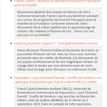
Franck Calard | Alumnus et lauréat d’une bourse Passeport
pour la mobilité
Récemment diplômé d’un master en Histoire de l’art à
Sorbonne Université, Franck Calard a pu bénéficier pendant
son cursus du programme de bourses Passeport pour la
mobilité de la Fondation Sorbonne Université. Entre
découverte de la culture québécoise et apprentissage de
notions clés relatives à l’histoire de l’art… retour sur son
parcours et sa mobilité !
Exploring Humans. Season 1 : Giving Researchers a Voice
Venez découvrir l'histoire fraîche et fascinante de Franck, un
passionné d'Histoire de l'art. Avec lui, nous nous sommes
promenés dans les ruelles de Montréal, à la découverte de
ses joyaux architecturaux et de ses magnifiques vitraux. Un
voyage dans le temps qui vous donnera envie de sortir,
même sous la neige, pour découvrir ou redécouvrir la ville.
Exposition « Lyse Charland Favretti : Souffle de lumières » et
catalogue d'exposition par Franck Calard (CRILCQ, UdeM)
Franck Calard (membre étudiant CRILCQ, Université de
Montréal) est commissaire de l’exposition « Lyse Charland
Favretti : Souffle de lumières » qui aura lieu au Musée des
métiers d’art du Québec (MUMAQ) du 21 février au 3
septembre 2023. Dans le contexte de cette exposition,