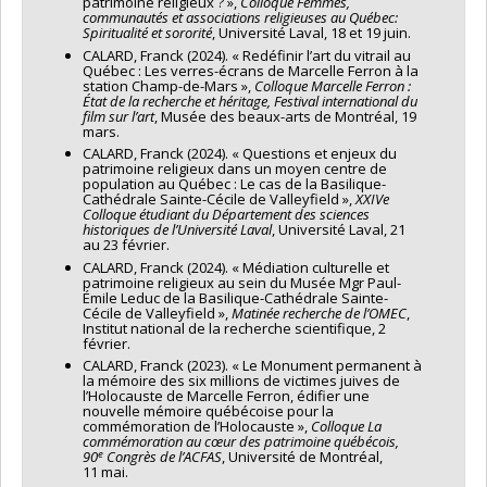
patrimoine religieux ? »,
Colloque Femmes,
communautés et associations religieuses au Québec:
Spiritualité et sororité
, Université Laval, 18 et 19 juin.
CALARD, Franck (2024). « Redéfinir l’art du vitrail au
Québec : Les verres-écrans de Marcelle Ferron à la
station Champ-de-Mars »,
Colloque Marcelle Ferron :
État de la recherche et héritage, Festival international du
film sur l’art
, Musée des beaux-arts de Montréal, 19
mars.
CALARD, Franck (2024). « Questions et enjeux du
patrimoine religieux dans un moyen centre de
population au Québec : Le cas de la Basilique-
Cathédrale Sainte-Cécile de Valleyfield »,
XXIVe
Colloque étudiant du Département des sciences
historiques de l’Université Laval
, Université Laval, 21
au 23 février.
CALARD, Franck (2024). « Médiation culturelle et
patrimoine religieux au sein du Musée Mgr Paul-
Émile Leduc de la Basilique-Cathédrale Sainte-
Cécile de Valleyfield »,
Matinée recherche de l’OMEC
,
Institut national de la recherche scientifique, 2
février.
CALARD, Franck (2023). « Le Monument permanent à
la mémoire des six millions de victimes juives de
l’Holocauste de Marcelle Ferron, édifier une
nouvelle mémoire québécoise pour la
commémoration de l’Holocauste »,
Colloque La
commémoration au cœur des patrimoine québécois,
e
90
Congrès de l’ACFAS
, Université de Montréal,
11 mai.