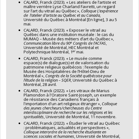
CALARD, Franck (2023). « Les ateliers de l’artiste et
maître verrière Lyse Charland Favretti, un regard
sur l’art du vitrail au Québec »,
Colloque L’expérience
de l’atelier d’artiste au Québec et au Canada,
Université du Québec à Montréal [En ligne], 3 au 5
mai.
CALARD, Franck (2023). « Exposer le vitrail au
Québec dans une institution muséale : le cas du
MUMAQ – Musée des métiers d’art du Québec »,
e
Communication libre du 90
Congrès de l’ACFAS
,
Université de Montréal, HEC Montréal et
er
Polytechnique Montréal, 1
mai.
CALARD, Franck (2023). « Le musée comme
espace(s) de dialogue(s) et de valorisation du
patrimoine religieux québécois : l’exemple du
Musée des Hospitalières de l’Hôtel-Dieu de
Montréal »,
Congrès de la Société québécoise pour
l’étude de la religion – SQER
, Université du Québec à
Montréal, 28 avril.
CALARD, Franck (2022). « Les vitraux de Marius
Plamondon à l'Oratoire Saint-Joseph, un exemple
de résistance des Canadiens français à
l'importation d'un art religieux étranger »,
Colloque
des jeunes chercheurs/chercheuses du Centre
interdisciplinaire de recherche sur les religions et les
spiritualités
, Université de Montréal, 11 novembre.
CALARD, Franck (2022). « Étudier le vitrail au Québec
: problématiques, actualités et perspectives »,
Colloque interordre de la recherche étudiante en
sciences sociales et humaines
, Université de Montréal,