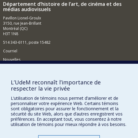
Département d’histoire de l’art, de cinéma et des
médias audiovisuels
Pavillon Lionel-Groulx
3150, rue Jean-Brillant
Montréal (QC)
H3T 1N8
514 343-6111, poste 15482
Courriel
Nouvelles
Événements
Comment soutenir le Département?
L’UdeM reconnaît l’importance de
respecter la vie privée
BESOIN D'AIDE?
L’utilisation de témoins nous permet d’améliorer et de
Plan du site
personnaliser votre expérience Web. Certains témoins
Signaler une erreur
sont obligatoires pour assurer le fonctionnement et la
sécurité du site Web, alors que d’autres enregistrent vos
Accessibilité
préférences. En acceptant tout, vous consentez à notre
utilisation de témoins pour mieux répondre à vos besoins.
FACULTÉ DES ARTS ET DES SCIENCES