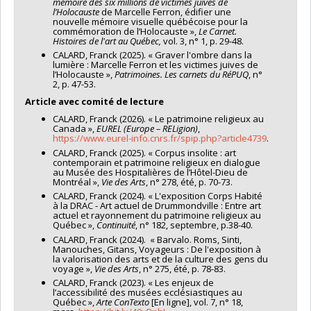
et assurer une prise de parole équilibrée. Animation
mémoire des six millions de victimes juives de
préparation de la scénographie. Préparation des
2018 |
Pile ou [Frasq], scènes ouvertes à la performance
| Le
l’Holocauste
de Marcelle Ferron, édifier une
de la discussion en introduisant le sujet, en facilitant
dossiers de subvention. Création d'un parcours de
nouvelle mémoire visuelle québécoise pour la
Générateur, Gentilly (France).
les interventions et en régulant le temps de parole.
commémoration de l’Holocauste »,
Le Carnet.
visite en ligne.
Encouragement des interactions et gestion des
Histoires de l'art au Québec,
vol. 3, n° 1, p. 29-48.
2018 |
Il buio svelato, uno sguardo attraverso l’oscurità
| Circolo di
Guide-interprète chargé de valorisation du
questions du public. Clôture de la table ronde et
ricreazione artistica Il Romanino, Romano di Lombardia (Italie).
CALARD, Franck (2025). « Graver l'ombre dans la
patrimoine religieux | Musée des Hospitalières
remerciements aux participantes.
lumière : Marcelle Ferron et les victimes juives de
de l’Hôtel-Dieu de Montréal |
Janvier à avril
l’Holocauste »,
Patrimoines. Les carnets du RéPUQ
, n°
2018 |
Le jardin de la Dame de Trèfle
| Le Jardin, Saint-Valéry-
Coorganisateur de l’édition 2024 des Rendez-vous
2, p. 47-53.
2023.Mandat temporaire d’un an en valorisation du
sur-Somme (France).
de la recherche émergente| Centre de recherche
patrimoine religieux en parallèle de mes tâches
Article avec comité de lecture
interuniversitaire sur la littérature et la culture
2018 |
Une couleur différente
| Sorbonne Université – Le Tipi,
habituelles de guide-interprète. Recherche sur le
au Québec
| Depuis septembre 2023. Gestion du
CALARD, Franck (2026). « Le patrimoine religieux au
Paris (France).
patrimoine religieux du musée et rédactions de
Canada »,
EUREL (Europe – RELigion)
,
calendrier, de l’adresse courriel, de l’appel à
notices, de cartels et d'articles de
https://www.eurel-info.cnrs.fr/spip.php?article4739
.
participation, du budget et sélection des
vulgarisation. Organisation de conférences et de
CALARD, Franck (2025). « Corpus insolite : art
communications. Élaboration du programme,
colloques sur le patrimoine religieux. Aide à la
contemporain et patrimoine religieux en dialogue
préparation du matériel promotionnel et des besoins
au Musée des Hospitalières de l’Hôtel-Dieu de
recherche pour le renouvellement de l'exposition
multimédias. Présence lors du colloque et du
Montréal »,
Vie des Arts
, n° 278, été, p. 70-73.
permanente et la prochaine exposition temporaire du
lancement collectif, suivi post-colloque.
CALARD, Franck (2024). « L'exposition Corps Habité
musée.
à la DRAC - Art actuel de Drummondville : Entre art
ANIMATION DE COLLOQUES, DE TABLES RONDES OU DE
actuel et rayonnement du patrimoine religieux au
Guide-interprète | Musée des Hospitalières de
Québec »,
Continuité
, n° 182, septembre, p.38-40.
JOURNÉES D’ÉTUDE
l’Hôtel-Dieu de Montréal
| Mai 2022 à janvier 2023.
CALARD, Franck (2024). « Barvalo. Roms, Sinti,
Conduite de visites guidées et d'animations au musée
Coanimation de la table ronde « La valeur
Manouches, Gitans, Voyageurs : De l'exposition à
et hors les murs auprès des différentes clientèles du
la valorisation des arts et de la culture des gens du
ethnologique du patrimoine bâti » dans le cadre
musée. Participation à l’accueil du public, à la
voyage »,
Vie des Arts
, n° 275, été, p. 78-83.
des célébrations du 50e anniversaire de la Société
perception des frais d’entrée, au service du vestiaire, à
CALARD, Franck (2023). « Les enjeux de
québécoise d’ethnologie et du 25e anniversaire
l’information du public sur les activités offertes au
l’accessibilité des musées ecclésiastiques au
de l’Institut du patrimoine culturel (IPAC) de
Québec »,
Arte ConTexto
[En ligne], vol. 7, n° 18,
musée ainsi qu’à la vente des volumes et des
l’Université Laval
| Avril 2025.Assurer le bon