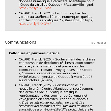
données numérique à caractère scientifique pour
Médiateur culturel | Direction Municipale des
l'étude du vitrail au Québec »,
Muséadon
[En ligne].
Affaires Culturelles de Villeneuve-Saint-Georges
|
https://bit.ly/3xUEVhe
Janvier à septembre 2019. Accompagnement et
CALARD, Franck (2021). « La photographie des
développement de l'arrivée d'une Micro-Folie.
vitraux au Québec à l'ère du numérique : quelles
sont les bonnes pratiques ? »,
Muséadon
[En ligne].
Formation Musée Numérique et FabLab. Prospection
https://bit.ly/3xXGPxF
des publics. Rédaction d'un cahier de médiation et
création de 10 parcours de visites. Préparation de
supports de médiation. Atelier de médiation autour des
expositions de la Maison des Artistes Frida Kahlo
Communications
auprès de scolaires et de personnes en situation de
Tout déplier
handicap. Réalisation et conduite d'une visite guidée
au Musée du Louvre.
Colloques et journées d’étude
CALARD, Franck (2026). « Soulèvement des archives
et processus de décolonialité : l’installation comme
espace yéniche mythique et présences des
communautés romani et voyageuses au Québec
»,
Sommet sur la décolonisation des études
québécoises
, Université du Québec à Montréal, 28
au 29 octobre. [À venir].
CALARD, Franck (2026). « Construction d’une
nouvelle altérité outre-Atlantique et soulèvement
des archives par la pratique artistique :
représentations des communautés romani et
voyageuses en contextes canado-québécois
»,
Vrais errants et faux nomades : penser et dire
l’itinérance des hommes et des États dans les mondes
eurasiatique et américain (XVe-XXIe siècle)
, Université