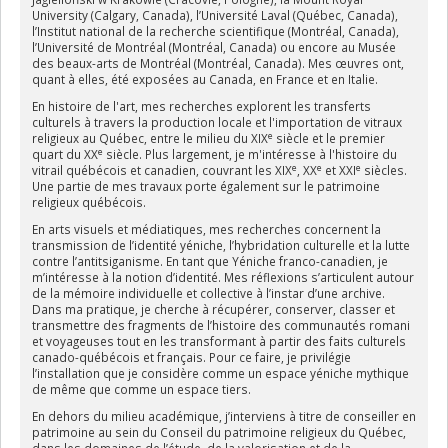
University (Calgary, Canada), l’Université Laval (Québec, Canada),
l’Institut national de la recherche scientifique (Montréal, Canada),
l’Université de Montréal (Montréal, Canada) ou encore au Musée
des beaux-arts de Montréal (Montréal, Canada). Mes œuvres ont,
quant à elles, été exposées au Canada, en France et en Italie.
En histoire de l'art, mes recherches explorent les transferts
culturels à travers la production locale et l'importation de vitraux
e
religieux au Québec, entre le milieu du XIX
siècle et le premier
e
quart du XX
siècle. Plus largement, je m'intéresse à l'histoire du
e
e
e
vitrail québécois et canadien, couvrant les XIX
, XX
et XXI
siècles.
Une partie de mes travaux porte également sur le patrimoine
religieux québécois.
En arts visuels et médiatiques, mes recherches concernent la
transmission de l’identité yéniche, l’hybridation culturelle et la lutte
contre l’antitsiganisme. En tant que Yéniche franco-canadien, je
m’intéresse à la notion d’identité. Mes réflexions s’articulent autour
de la mémoire individuelle et collective à l’instar d’une archive.
Dans ma pratique, je cherche à récupérer, conserver, classer et
transmettre des fragments de l’histoire des communautés romani
et voyageuses tout en les transformant à partir des faits culturels
canado-québécois et français. Pour ce faire, je privilégie
l’installation que je considère comme un espace yéniche mythique
de même que comme un espace tiers.
En dehors du milieu académique, j’interviens à titre de conseiller en
patrimoine au sein du Conseil du patrimoine religieux du Québec,
dans les domaines de l’étude, de la valorisation et de la