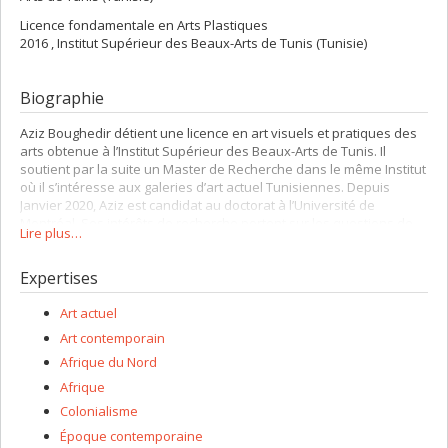
Licence fondamentale en Arts Plastiques
2016 , Institut Supérieur des Beaux-Arts de Tunis (Tunisie)
Biographie
Aziz Boughedir détient une licence en art visuels et pratiques des
arts obtenue à l’Institut Supérieur des Beaux-Arts de Tunis. Il
soutient par la suite un Master de Recherche dans le même Institut
où il s’intéresse aux galeries d’art actuel Tunisiennes. Depuis
Janvier 2020, Aziz est candidat au doctorat à l’Université de
Montréal. Ses intérêts de recherche portent sur les questions de
Lire plus…
valorisation et de légitimation de l’art ainsi que celle de la
constitution des réseaux artistiques et des mondes de l'art qui
Expertises
leurs sont liées. Son projet de thèse se penche sur réseau de
légitimation local en Tunisie, de la période du protectorat jusqu’à
aujourd’hui, et les impératifs qu'imposent les réseaux
Art actuel
internationaux vis-à-vis de ces réseaux locaux.
Art contemporain
Afrique du Nord
Afrique
Colonialisme
Époque contemporaine