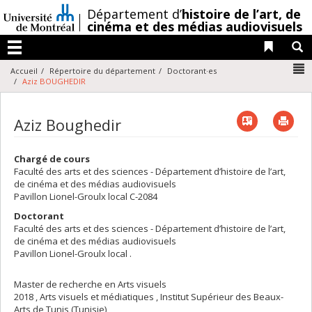
Passer
/
Département d’
histoire de l’art,
de
au
cinéma et des médias audiovisuels
contenu
Liens 
R
Menu
N
Accueil
Répertoire du département
Doctorant·es
Aziz BOUGHEDIR
Vcard
Imp
Aziz Boughedir
Chargé de cours
Faculté des arts et des sciences - Département d’histoire de l’art,
de cinéma et des médias audiovisuels
Pavillon Lionel-Groulx
local C-2084
Doctorant
Faculté des arts et des sciences - Département d’histoire de l’art,
de cinéma et des médias audiovisuels
Pavillon Lionel-Groulx
local .
Master de recherche en Arts visuels
2018 , Arts visuels et médiatiques , Institut Supérieur des Beaux-
Arts de Tunis (Tunisie)