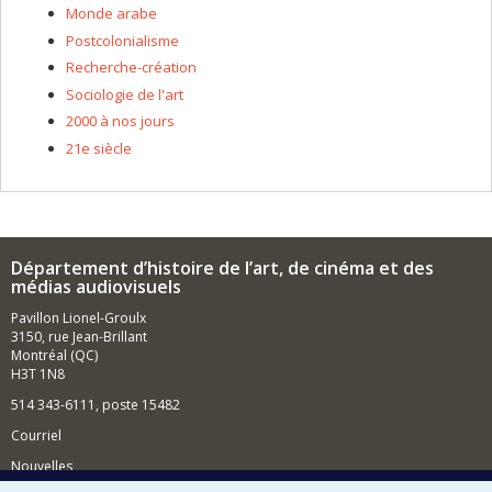
Monde arabe
Postcolonialisme
Recherche-création
Sociologie de l'art
2000 à nos jours
21e siècle
Département d’histoire de l’art, de cinéma et des
médias audiovisuels
Pavillon Lionel-Groulx
3150, rue Jean-Brillant
Montréal (QC)
H3T 1N8
514 343-6111, poste 15482
Courriel
Nouvelles