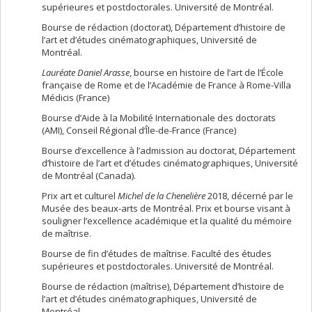
comité scientifique de l’édition 2022 du colloque.
supérieures et postdoctorales. Université de Montréal.
Colloque
Arts et Média
« Autour des frontières : entre
Bourse de rédaction (doctorat), Département d’histoire de
passages, limites et échanges », (17-18-19 Novembre 2021),
l’art et d’études cinématographiques, Université de
Département d’histoire de l’art et d’études
Montréal.
cinématographiques, Université de Montréal. Membre du
Lauréate Daniel Arasse
, bourse en histoire de l’art de l’École
comité scientifique de l'édition 2021 du colloque et community
française de Rome et de l’Académie de France à Rome-Villa
manager.
Médicis (France)
Bourse d’Aide à la Mobilité Internationale des doctorats
(AMI), Conseil Régional d’Île-de-France (France)
Bourse d’excellence à l’admission au doctorat, Département
d’histoire de l’art et d’études cinématographiques, Université
de Montréal (Canada).
Prix art et culturel
Michel de la Chenelière
2018, décerné par le
Musée des beaux-arts de Montréal. Prix et bourse visant à
souligner l’excellence académique et la qualité du mémoire
de maîtrise.
Bourse de fin d’études de maîtrise. Faculté des études
supérieures et postdoctorales. Université de Montréal.
Bourse de rédaction (maîtrise), Département d’histoire de
l’art et d’études cinématographiques, Université de
Montréal.