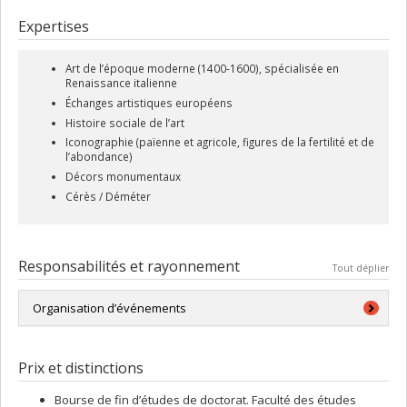
Expertises
Art de l’époque moderne (1400-1600), spécialisée en
Renaissance italienne
Échanges artistiques européens
Histoire sociale de l’art
Iconographie (païenne et agricole, figures de la fertilité et de
l’abondance)
Décors monumentaux
Cérès / Déméter
Responsabilités et rayonnement
Tout déplier
Organisation d’événements
Colloque
Arts et Média "Poétiques de la Nature : création,
destruction et transformation dans la pratique des arts",
(16-17-18
Prix et distinctions
novembre 2022), Département d'histoire de l'art et d'études
cinématographiques, Université de Montréal. Membre du
Bourse de fin d’études de doctorat. Faculté des études