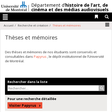
Passer
/
Département d’
histoire de l’art,
de
au
cinéma et des médias audiovisuels
contenu
Liens 
R
Menu
N
Accueil
Recherche et création
Thèses et mémoires
Thèses et mémoires
Des thèses et mémoires de nos étudiants sont conservés et
consultables dans
Papyrus
, le dépôt institutionnel de l’Université
de Montréal.
Rechercher dans la liste
Recher
Pour une recherche détaillée
Visiter Papyrus