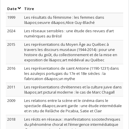
Trier par date en ordre décroissant
Trier par titre en ordre décroissant
Date
Titre
1999
Les résultats du féminisme : les femmes dans
l&apos;oeuvre d&apos;Alice Guy-Blaché
2024
Les réseaux sensibles : une étude des revues d’art
numériques au Brésil
2015
Les représentations du Moyen Âge au Québec à
travers les discours muséaux (1944-2014) : pour une
histoire du goût, du collectionnement et de la mise en
exposition de l&apos;art médiéval au Québec
2016
Les représentations de saint Antoine (1190-1231) dans
les azulejos portugais du 17e et 18e siècles : la
fabrication d&apos;un mythe
2011
Les représentations chrétiennes et la culture juive dans
l&apos;art pictural moderne : le cas de Marc Chagall
2009
Les relations entre la scène et le cinéma dans le
spectacle d&apos;avant-garde : une étude intermédiale
et in situ de Relâche de Picabia, Satie et Clair
2018
Les récits en réseaux : manifestations sociotechniques
du phénomène choral et l’émergence intermédiatique