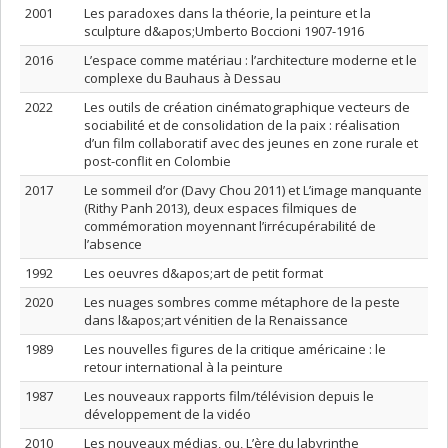
2001
Les paradoxes dans la théorie, la peinture et la
sculpture d&apos;Umberto Boccioni 1907-1916
2016
L’espace comme matériau : l’architecture moderne et le
complexe du Bauhaus à Dessau
2022
Les outils de création cinématographique vecteurs de
sociabilité et de consolidation de la paix : réalisation
d’un film collaboratif avec des jeunes en zone rurale et
post-conflit en Colombie
2017
Le sommeil d’or (Davy Chou 2011) et L’image manquante
(Rithy Panh 2013), deux espaces filmiques de
commémoration moyennant l’irrécupérabilité de
l’absence
1992
Les oeuvres d&apos;art de petit format
2020
Les nuages sombres comme métaphore de la peste
dans l&apos;art vénitien de la Renaissance
1989
Les nouvelles figures de la critique américaine : le
retour international à la peinture
1987
Les nouveaux rapports film/télévision depuis le
développement de la vidéo
2010
Les nouveaux médias, ou, L’ère du labyrinthe