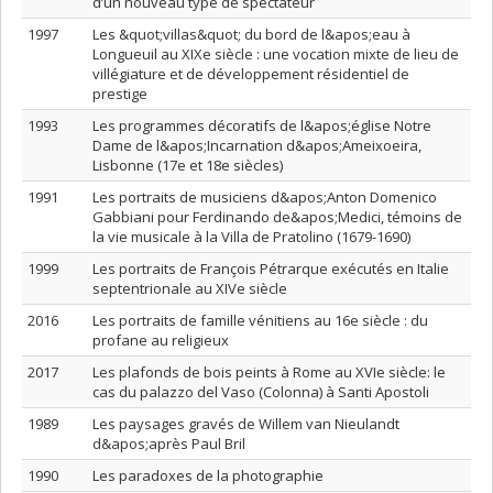
d’un nouveau type de spectateur
1997
Les &quot;villas&quot; du bord de l&apos;eau à
Longueuil au XIXe siècle : une vocation mixte de lieu de
villégiature et de développement résidentiel de
prestige
1993
Les programmes décoratifs de l&apos;église Notre
Dame de l&apos;Incarnation d&apos;Ameixoeira,
Lisbonne (17e et 18e siècles)
1991
Les portraits de musiciens d&apos;Anton Domenico
Gabbiani pour Ferdinando de&apos;Medici, témoins de
la vie musicale à la Villa de Pratolino (1679-1690)
1999
Les portraits de François Pétrarque exécutés en Italie
septentrionale au XIVe siècle
2016
Les portraits de famille vénitiens au 16e siècle : du
profane au religieux
2017
Les plafonds de bois peints à Rome au XVIe siècle: le
cas du palazzo del Vaso (Colonna) à Santi Apostoli
1989
Les paysages gravés de Willem van Nieulandt
d&apos;après Paul Bril
1990
Les paradoxes de la photographie