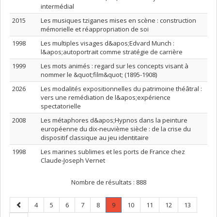
intermédial
2015
Les musiques tziganes mises en scène : construction
mémorielle et réappropriation de soi
1998
Les multiples visages d&apos;Edvard Munch :
l&apos;autoportrait comme stratégie de carrière
1999
Les mots animés : regard sur les concepts visant à
nommer le &quot;film&quot; (1895-1908)
2026
Les modalités expositionnelles du patrimoine théâtral :
vers une remédiation de l&apos;expérience
spectatorielle
2008
Les métaphores d&apos;Hypnos dans la peinture
européenne du dix-neuvième siècle : de la crise du
dispositif classique au jeu identitaire
1998
Les marines sublimes et les ports de France chez
Claude-Joseph Vernet
Nombre de résultats :
888
Page
Page
Page
Page
Page
Page
Page
.
Page
Page
Page
Page
4
5
6
7
8
9
10
11
12
13
précédente
Page