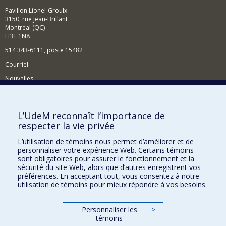
Pavillon Lionel-Groulx
3150, rue Jean-Brillant
Montréal (QC)
H3T 1N8
514 343-6111, poste 15482
Courriel
Nouvelles
Événements
Comment soutenir le Département?
L’UdeM reconnaît l’importance de
respecter la vie privée
BESOIN D'AIDE?
L’utilisation de témoins nous permet d’améliorer et de
Plan du site
personnaliser votre expérience Web. Certains témoins
Signaler une erreur
sont obligatoires pour assurer le fonctionnement et la
sécurité du site Web, alors que d’autres enregistrent vos
Accessibilité
préférences. En acceptant tout, vous consentez à notre
utilisation de témoins pour mieux répondre à vos besoins.
FACULTÉ DES ARTS ET DES SCIENCES
Nos départements et écoles
Personnaliser les
>
témoins
Nos centres d'études