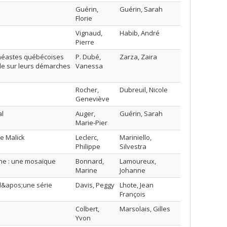
Guérin,
Guérin, Sarah
Florie
Vignaud,
Habib, André
Pierre
inéastes québécoises
P. Dubé,
Zarza, Zaira
lle sur leurs démarches
Vanessa
Rocher,
Dubreuil, Nicole
Geneviève
al
Auger,
Guérin, Sarah
Marie-Pier
e Malick
Leclerc,
Mariniello,
Philippe
Silvestra
ienne : une mosaïque
Bonnard,
Lamoureux,
Marine
Johanne
 d&apos;une série
Davis, Peggy
Lhote, Jean
François
Colbert,
Marsolais, Gilles
Yvon