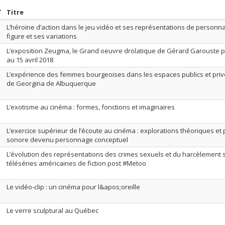
rier par date en ordre décroissant
Trier par titre en ordre décroissant
Titre
L’héroïne d’action dans le jeu vidéo et ses représentations de personn
figure et ses variations
L’exposition Zeugma, le Grand oeuvre drolatique de Gérard Garouste 
au 15 avril 2018
L’expérience des femmes bourgeoises dans les espaces publics et pri
de Georgina de Albuquerque
L’exotisme au cinéma : formes, fonctions et imaginaires
L’exercice supérieur de l’écoute au cinéma : explorations théoriques et
sonore devenu personnage conceptuel
L’évolution des représentations des crimes sexuels et du harcèlement 
téléséries américaines de fiction post #Metoo
Le vidéo-clip : un cinéma pour l&apos;oreille
Le verre sculptural au Québec