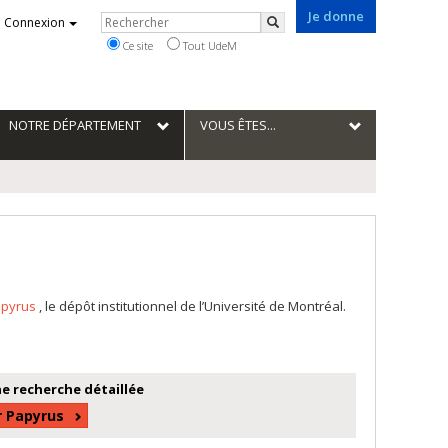
Je donne
Rechercher
Connexion
Rechercher
Ce site
Tout UdeM
NOTRE DÉPARTEMENT
VOUS ÊTES...
apyrus
, le dépôt institutionnel de l’Université de Montréal.
e recherche détaillée
r Papyrus