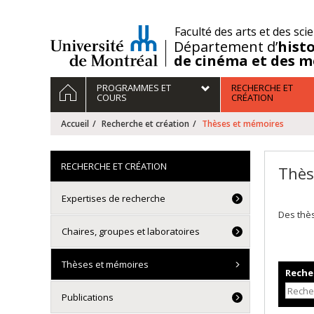
Passer
au
/
Faculté des arts et des sci
contenu
Département d’
histo
de cinéma et des m
Navigation
ACCUEIL
PROGRAMMES ET
RECHERCHE ET
principale
COURS
CRÉATION
Accueil
Recherche et création
Thèses et mémoires
RECHERCHE ET CRÉATION
Thès
Expertises de recherche
Des thè
Chaires, groupes et laboratoires
Thèses et mémoires
Recher
Publications