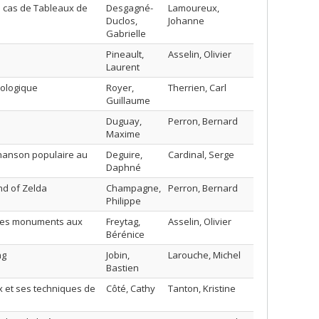
 le cas de Tableaux de
Desgagné-
Lamoureux,
Duclos,
Johanne
Gabrielle
Pineault,
Asselin, Olivier
Laurent
hologique
Royer,
Therrien, Carl
Guillaume
Duguay,
Perron, Bernard
Maxime
 chanson populaire au
Deguire,
Cardinal, Serge
Daphné
end of Zelda
Champagne,
Perron, Bernard
Philippe
 des monuments aux
Freytag,
Asselin, Olivier
Bérénice
ng
Jobin,
Larouche, Michel
Bastien
x et ses techniques de
Côté, Cathy
Tanton, Kristine