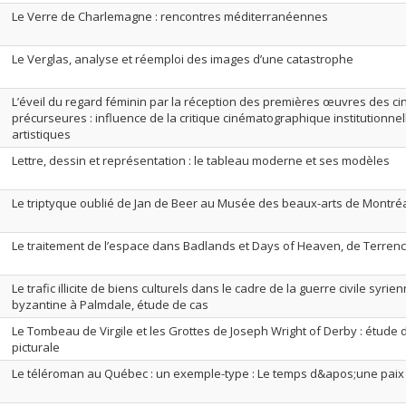
Le Verre de Charlemagne : rencontres méditerranéennes
Le Verglas, analyse et réemploi des images d’une catastrophe
L’éveil du regard féminin par la réception des premières œuvres des c
précurseures : influence de la critique cinématographique institutionne
artistiques
Lettre, dessin et représentation : le tableau moderne et ses modèles
Le triptyque oublié de Jan de Beer au Musée des beaux-arts de Montré
Le traitement de l’espace dans Badlands et Days of Heaven, de Terrenc
Le trafic illicite de biens culturels dans le cadre de la guerre civile syr
byzantine à Palmdale, étude de cas
Le Tombeau de Virgile et les Grottes de Joseph Wright of Derby : étude
picturale
Le téléroman au Québec : un exemple-type : Le temps d&apos;une paix