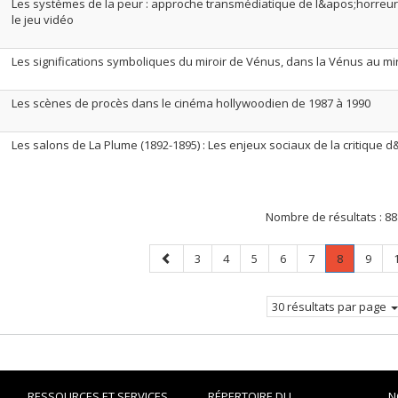
Les systèmes de la peur : approche transmédiatique de l&apos;horreur d
le jeu vidéo
Les significations symboliques du miroir de Vénus, dans la Vénus au mir
Les scènes de procès dans le cinéma hollywoodien de 1987 à 1990
Les salons de La Plume (1892-1895) : Les enjeux sociaux de la critique 
Nombre de résultats :
88
Page
Page
Page
Page
Page
Page
Page
.
Page
3
4
5
6
7
8
9
précédente
Page
courante.
30 résultats par page
RESSOURCES ET SERVICES
RÉPERTOIRE DU
N