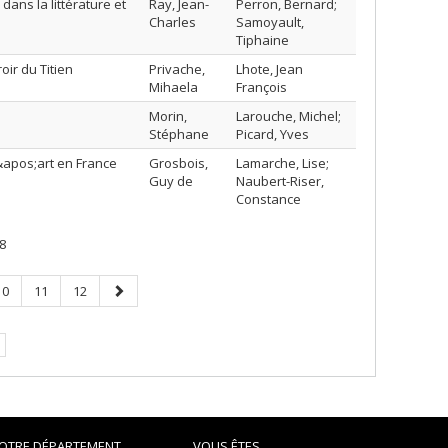
ans la littérature et
Ray, Jean-
Perron, Bernard;
Charles
Samoyault,
Tiphaine
oir du Titien
Privache,
Lhote, Jean
Mihaela
François
Morin,
Larouche, Michel;
Stéphane
Picard, Yves
d&apos;art en France
Grosbois,
Lamarche, Lise;
Guy de
Naubert-Riser,
Constance
8
Page
Page
Page
Page
10
11
12
suivante
OTRE DÉPARTEMENT
VOUS ÊTES...