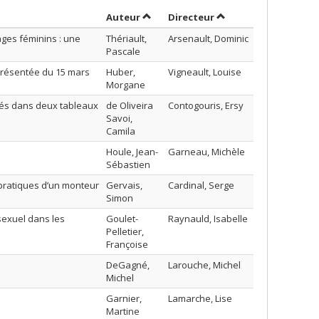
Trier par auteur en ordre décroissan
par contributeur en 
Auteur
Directeur
ages féminins : une
Thériault,
Arsenault, Dominic
Pascale
présentée du 15 mars
Huber,
Vigneault, Louise
Morgane
vés dans deux tableaux
de Oliveira
Contogouris, Ersy
Savoi,
Camila
Houle, Jean-
Garneau, Michèle
Sébastien
 pratiques d’un monteur
Gervais,
Cardinal, Serge
Simon
sexuel dans les
Goulet-
Raynauld, Isabelle
Pelletier,
Françoise
DeGagné,
Larouche, Michel
Michel
Garnier,
Lamarche, Lise
Martine