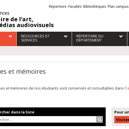
Liens
Répertoire
Facultés
Bibliothèques
Plan campus
externes
ences
ire de l’art,
édias audiovisuels
RESSOURCES ET
RÉPERTOIRE DU
SERVICES
DÉPARTEMENT
es et mémoires
ses et mémoires de nos étudiants sont conservés et consultables dans
P
cher dans la liste
Pour un
Rechercher…
Visite