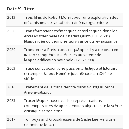
Trier par date en ordre décroissant
Trier par titre en ordre décroissant
Date
Titre
2013
Trois films de Robert Morin : pour une exploration des
mécanismes de l’autofiction cinématographique
2008
Transformations thématiques et stylistiques dans les
entrées solennelles de Charles Quint (1515-1541) :
l&apos;idée du triomphe, survivance ou re-naissance
2020
Transférer à Paris « tout ce qu&apos;il y a de beau en
Italie » : conquêtes matérielles au service de
l&apos;édification nationale (1796-1798)
2003
Traité sur Laocoon, une passion artistique et littéraire
du temps d&apos;Homère jusqu&apos;au XXième
siècle
2016
Traitement de la transidentité dans &quot;Laurence
Anyways&quot;
2023
Tracer l&apos;absence : les représentations
contemporaines d&apos;identités abjectes sur la scène
artistique canadienne
2017
Tomboys and Crossdressers de Sadie Lee, vers une
esthétique butch