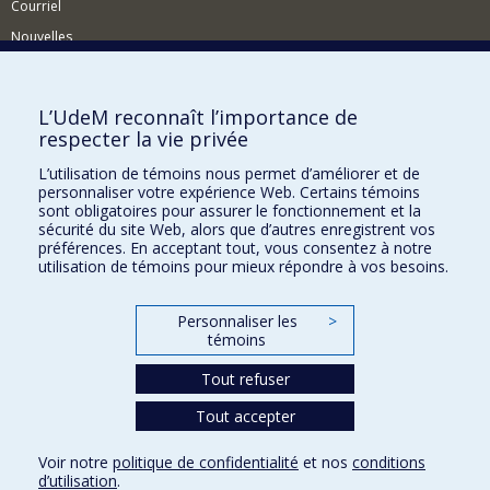
Courriel
Nouvelles
Événements
Comment soutenir le Département?
L’UdeM reconnaît l’importance de
respecter la vie privée
BESOIN D'AIDE?
L’utilisation de témoins nous permet d’améliorer et de
Plan du site
personnaliser votre expérience Web. Certains témoins
Signaler une erreur
sont obligatoires pour assurer le fonctionnement et la
sécurité du site Web, alors que d’autres enregistrent vos
Accessibilité
préférences. En acceptant tout, vous consentez à notre
utilisation de témoins pour mieux répondre à vos besoins.
FACULTÉ DES ARTS ET DES SCIENCES
Nos départements et écoles
Personnaliser les
>
témoins
Nos centres d'études
Tout refuser
Nos programmes et cours
Tout accepter
Confidentialité
Voir notre
politique de confidentialité
et nos
conditions
Conditions d’utilisation
d’utilisation
.