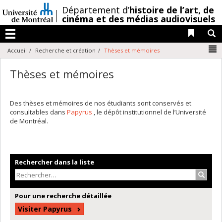
Passer
/
Département d’
histoire de l’art,
de
au
cinéma et des médias audiovisuels
contenu
Liens 
R
Menu
N
Accueil
Recherche et création
Thèses et mémoires
Thèses et mémoires
Des thèses et mémoires de nos étudiants sont conservés et
consultables dans
Papyrus
, le dépôt institutionnel de l’Université
de Montréal.
Rechercher dans la liste
Recher
Pour une recherche détaillée
Visiter Papyrus