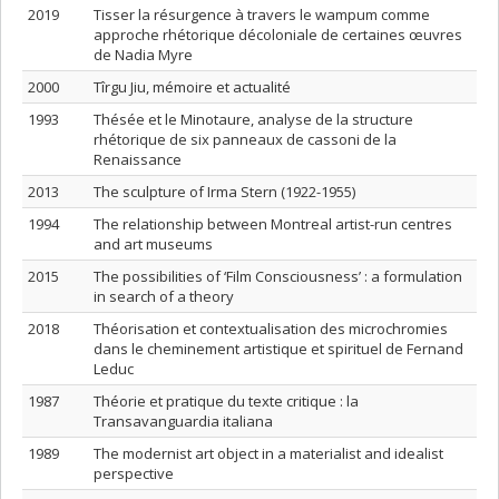
2019
Tisser la résurgence à travers le wampum comme
approche rhétorique décoloniale de certaines œuvres
de Nadia Myre
2000
Tîrgu Jiu, mémoire et actualité
1993
Thésée et le Minotaure, analyse de la structure
rhétorique de six panneaux de cassoni de la
Renaissance
2013
The sculpture of Irma Stern (1922-1955)
1994
The relationship between Montreal artist-run centres
and art museums
2015
The possibilities of ‘Film Consciousness’ : a formulation
in search of a theory
2018
Théorisation et contextualisation des microchromies
dans le cheminement artistique et spirituel de Fernand
Leduc
1987
Théorie et pratique du texte critique : la
Transavanguardia italiana
1989
The modernist art object in a materialist and idealist
perspective