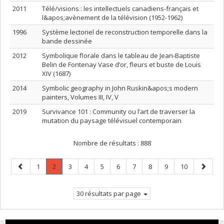
2011
Télé/visions : les intellectuels canadiens-français et
l&apos;avènement de la télévision (1952-1962)
1996
Système lectoriel de reconstruction temporelle dans la
bande dessinée
2012
Symbolique florale dans le tableau de Jean-Baptiste
Belin de Fontenay Vase d’or, fleurs et buste de Louis
XIV (1687)
2014
Symbolic geography in John Ruskin&apos;s modern
painters, Volumes III, IV, V
2019
Survivance 101 : Community ou l’art de traverser la
mutation du paysage télévisuel contemporain
Nombre de résultats :
888
Page
Page
Page
.
Page
Page
Page
Page
Page
Page
Page
Page
Page
1
2
3
4
5
6
7
8
9
10
précédente
Page
suivant
courante.
30 résultats par page