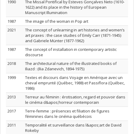
1990
The Missal Pontifical by Esteves Gonçalves Neto (1610-
1622) and its place in the history of European
Manuscript Illumination
1987
The image of the woman in Pop art
2021
The concept of unlearning in art histories and women’s
art praxes : the case studies of Emily Carr (1871-1945)
and Gabriele Münter (1877-1962)
1987
The concept of installation in contemporary artistic
discourse
2018
The architectural nature of the illustrated books of
Iliazd : (Ilia Zdanevich, 1894-1975)
1999
Textes et discours dans Voyage en Amérique avec un
cheval emprunté (Québec, 1988) et Passiflora (Québec,
1986)
2013
Terreur au féminin : érotisation, regard et pouvoir dans
le cinéma d&apos;horreur contemporain
2017
Terre-femme : présences et filiation de figures
féminines dans le cinéma québécois
2011
Temporalité et surveillance dans l&apos;art de David
Rokeby