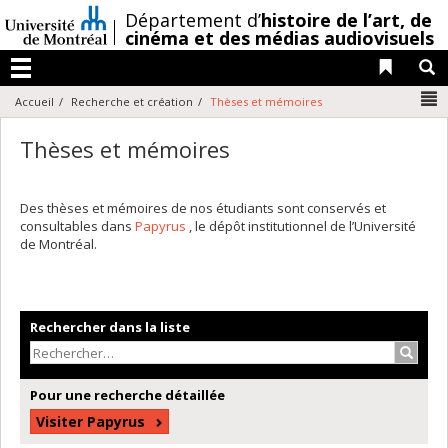
Passer
/
Département d’
histoire de l’art,
de
au
cinéma et des médias audiovisuels
contenu
Liens 
R
Menu
N
Accueil
Recherche et création
Thèses et mémoires
Thèses et mémoires
Des thèses et mémoires de nos étudiants sont conservés et
consultables dans
Papyrus
, le dépôt institutionnel de l’Université
de Montréal.
Rechercher dans la liste
Recher
Pour une recherche détaillée
Visiter Papyrus