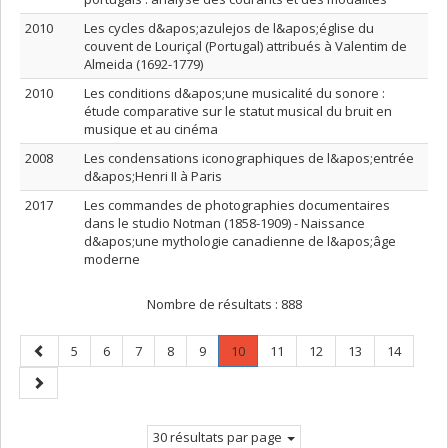
2010
Les cycles d&apos;azulejos de l&apos;église du
couvent de Louriçal (Portugal) attribués à Valentim de
Almeida (1692-1779)
2010
Les conditions d&apos;une musicalité du sonore :
étude comparative sur le statut musical du bruit en
musique et au cinéma
2008
Les condensations iconographiques de l&apos;entrée
d&apos;Henri II à Paris
2017
Les commandes de photographies documentaires
dans le studio Notman (1858-1909) - Naissance
d&apos;une mythologie canadienne de l&apos;âge
moderne
Nombre de résultats :
888
Page
Page
Page
Page
Page
Page
Page
.
Page
Page
Page
Page
5
6
7
8
9
10
11
12
13
14
précédente
Page
Page
courante.
suivante
30 résultats par page