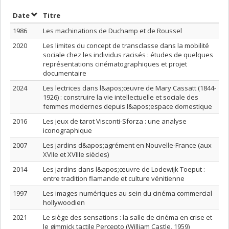
Trier par date en ordre décroissant
Trier par titre en ordre décroissant
Date
Titre
1986
Les machinations de Duchamp et de Roussel
2020
Les limites du concept de transclasse dans la mobilité
sociale chez les individus racisés : études de quelques
représentations cinématographiques et projet
documentaire
2024
Les lectrices dans l&apos;œuvre de Mary Cassatt (1844-
1926) : construire la vie intellectuelle et sociale des
femmes modernes depuis l&apos;espace domestique
2016
Les jeux de tarot Visconti-Sforza : une analyse
iconographique
2007
Les jardins d&apos;agrément en Nouvelle-France (aux
XVIIe et XVIIIe siècles)
2014
Les jardins dans l&apos;œuvre de Lodewijk Toeput :
entre tradition flamande et culture vénitienne
1997
Les images numériques au sein du cinéma commercial
hollywoodien
2021
Le siège des sensations : la salle de cinéma en crise et
le gimmick tactile Percepto (William Castle, 1959)