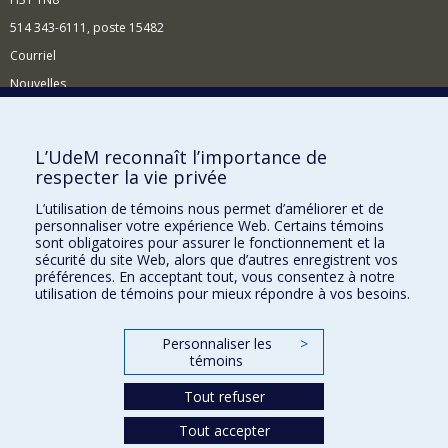
514 343-6111, poste 15482
Courriel
Nouvelles
Événements
Comment soutenir le Département?
L’UdeM reconnaît l’importance de
respecter la vie privée
BESOIN D'AIDE?
L’utilisation de témoins nous permet d’améliorer et de
Plan du site
personnaliser votre expérience Web. Certains témoins
Signaler une erreur
sont obligatoires pour assurer le fonctionnement et la
sécurité du site Web, alors que d’autres enregistrent vos
Accessibilité
préférences. En acceptant tout, vous consentez à notre
utilisation de témoins pour mieux répondre à vos besoins.
FACULTÉ DES ARTS ET DES SCIENCES
Nos départements et écoles
Personnaliser les
>
témoins
Nos centres d'études
Tout refuser
Nos programmes et cours
Tout accepter