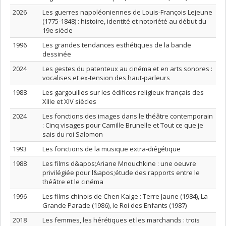
2026
Les guerres napoléoniennes de Louis-François Lejeune
(1775-1848) : histoire, identité et notoriété au début du
19e siècle
1996
Les grandes tendances esthétiques de la bande
dessinée
2024
Les gestes du patenteux au cinéma et en arts sonores :
vocalises et ex-tension des haut-parleurs
1988
Les gargouilles sur les édifices religieux français des
XIIIe et XIV siècles
2024
Les fonctions des images dans le théâtre contemporain
: Cinq visages pour Camille Brunelle et Tout ce que je
sais du roi Salomon
1993
Les fonctions de la musique extra-diégétique
1988
Les films d&apos;Ariane Mnouchkine : une oeuvre
privilégiée pour l&apos;étude des rapports entre le
théâtre et le cinéma
1996
Les films chinois de Chen Kaige : Terre Jaune (1984), La
Grande Parade (1986), le Roi des Enfants (1987)
2018
Les femmes, les hérétiques et les marchands : trois