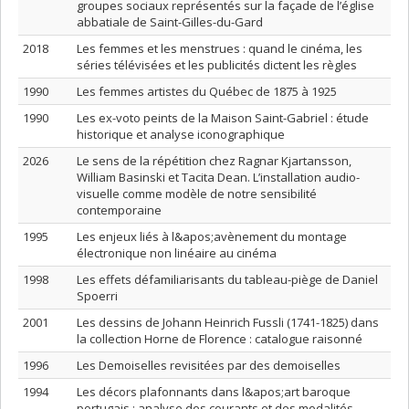
groupes sociaux représentés sur la façade de l’église
abbatiale de Saint-Gilles-du-Gard
2018
Les femmes et les menstrues : quand le cinéma, les
séries télévisées et les publicités dictent les règles
1990
Les femmes artistes du Québec de 1875 à 1925
1990
Les ex-voto peints de la Maison Saint-Gabriel : étude
historique et analyse iconographique
2026
Le sens de la répétition chez Ragnar Kjartansson,
William Basinski et Tacita Dean. L’installation audio-
visuelle comme modèle de notre sensibilité
contemporaine
1995
Les enjeux liés à l&apos;avènement du montage
électronique non linéaire au cinéma
1998
Les effets défamiliarisants du tableau-piège de Daniel
Spoerri
2001
Les dessins de Johann Heinrich Fussli (1741-1825) dans
la collection Horne de Florence : catalogue raisonné
1996
Les Demoiselles revisitées par des demoiselles
1994
Les décors plafonnants dans l&apos;art baroque
portugais : analyse des courants et des modalités