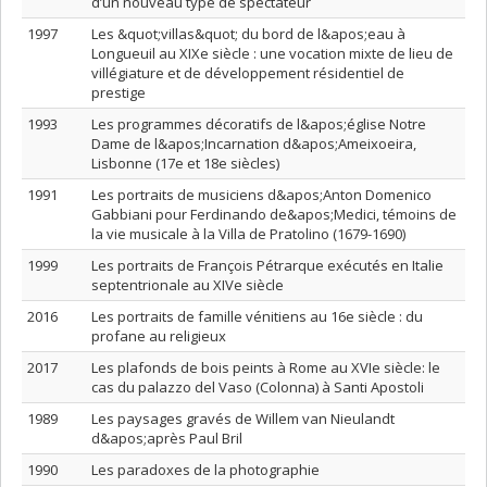
d’un nouveau type de spectateur
1997
Les &quot;villas&quot; du bord de l&apos;eau à
Longueuil au XIXe siècle : une vocation mixte de lieu de
villégiature et de développement résidentiel de
prestige
1993
Les programmes décoratifs de l&apos;église Notre
Dame de l&apos;Incarnation d&apos;Ameixoeira,
Lisbonne (17e et 18e siècles)
1991
Les portraits de musiciens d&apos;Anton Domenico
Gabbiani pour Ferdinando de&apos;Medici, témoins de
la vie musicale à la Villa de Pratolino (1679-1690)
1999
Les portraits de François Pétrarque exécutés en Italie
septentrionale au XIVe siècle
2016
Les portraits de famille vénitiens au 16e siècle : du
profane au religieux
2017
Les plafonds de bois peints à Rome au XVIe siècle: le
cas du palazzo del Vaso (Colonna) à Santi Apostoli
1989
Les paysages gravés de Willem van Nieulandt
d&apos;après Paul Bril
1990
Les paradoxes de la photographie