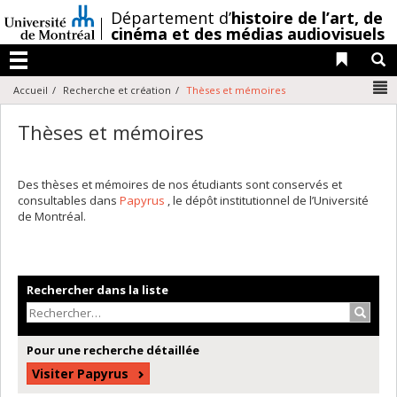
Passer
/
Département d’
histoire de l’art,
de
au
cinéma et des médias audiovisuels
contenu
Liens 
R
Menu
N
Accueil
Recherche et création
Thèses et mémoires
Thèses et mémoires
Des thèses et mémoires de nos étudiants sont conservés et
consultables dans
Papyrus
, le dépôt institutionnel de l’Université
de Montréal.
Rechercher dans la liste
Recher
Pour une recherche détaillée
Visiter Papyrus