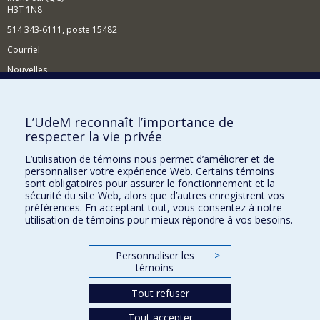
H3T 1N8
514 343-6111, poste 15482
Courriel
Nouvelles
Événements
Comment soutenir le Département?
L’UdeM reconnaît l’importance de
respecter la vie privée
BESOIN D'AIDE?
L’utilisation de témoins nous permet d’améliorer et de
Plan du site
personnaliser votre expérience Web. Certains témoins
Signaler une erreur
sont obligatoires pour assurer le fonctionnement et la
sécurité du site Web, alors que d’autres enregistrent vos
Accessibilité
préférences. En acceptant tout, vous consentez à notre
utilisation de témoins pour mieux répondre à vos besoins.
FACULTÉ DES ARTS ET DES SCIENCES
Nos départements et écoles
Personnaliser les
>
témoins
Nos centres d'études
Tout refuser
Nos programmes et cours
Tout accepter