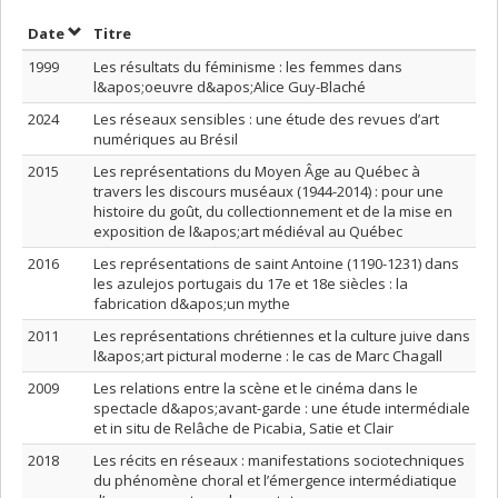
Trier par date en ordre décroissant
Trier par titre en ordre décroissant
Date
Titre
1999
Les résultats du féminisme : les femmes dans
l&apos;oeuvre d&apos;Alice Guy-Blaché
2024
Les réseaux sensibles : une étude des revues d’art
numériques au Brésil
2015
Les représentations du Moyen Âge au Québec à
travers les discours muséaux (1944-2014) : pour une
histoire du goût, du collectionnement et de la mise en
exposition de l&apos;art médiéval au Québec
2016
Les représentations de saint Antoine (1190-1231) dans
les azulejos portugais du 17e et 18e siècles : la
fabrication d&apos;un mythe
2011
Les représentations chrétiennes et la culture juive dans
l&apos;art pictural moderne : le cas de Marc Chagall
2009
Les relations entre la scène et le cinéma dans le
spectacle d&apos;avant-garde : une étude intermédiale
et in situ de Relâche de Picabia, Satie et Clair
2018
Les récits en réseaux : manifestations sociotechniques
du phénomène choral et l’émergence intermédiatique