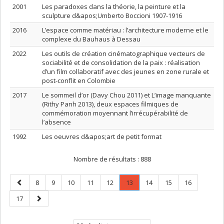
2001
Les paradoxes dans la théorie, la peinture et la
sculpture d&apos;Umberto Boccioni 1907-1916
2016
L’espace comme matériau : l’architecture moderne et le
complexe du Bauhaus à Dessau
2022
Les outils de création cinématographique vecteurs de
sociabilité et de consolidation de la paix : réalisation
d’un film collaboratif avec des jeunes en zone rurale et
post-conflit en Colombie
2017
Le sommeil d’or (Davy Chou 2011) et L’image manquante
(Rithy Panh 2013), deux espaces filmiques de
commémoration moyennant l’irrécupérabilité de
l’absence
1992
Les oeuvres d&apos;art de petit format
Nombre de résultats :
888
Page
Page
Page
Page
Page
Page
Page
.
Page
Page
Page
8
9
10
11
12
13
14
15
16
précédente
Page
Page
Page
17
courante.
suivante