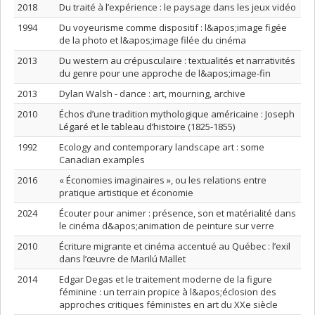
2018
Du traité à l’expérience : le paysage dans les jeux vidéo
1994
Du voyeurisme comme dispositif : l&apos;image figée
de la photo et l&apos;image filée du cinéma
2013
Du western au crépusculaire : textualités et narrativités
du genre pour une approche de l&apos;image-fin
2013
Dylan Walsh - dance : art, mourning, archive
2010
Échos d’une tradition mythologique américaine : Joseph
Légaré et le tableau d’histoire (1825-1855)
1992
Ecology and contemporary landscape art : some
Canadian examples
2016
« Économies imaginaires », ou les relations entre
pratique artistique et économie
2024
Écouter pour animer : présence, son et matérialité dans
le cinéma d&apos;animation de peinture sur verre
2010
Écriture migrante et cinéma accentué au Québec : l’exil
dans l’œuvre de Marilú Mallet
2014
Edgar Degas et le traitement moderne de la figure
féminine : un terrain propice à l&apos;éclosion des
approches critiques féministes en art du XXe siècle