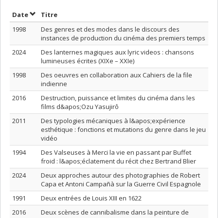
Trier par date en ordre croissant
Trier par titre en ordre croissant
Date
Titre
1998
Des genres et des modes dans le discours des
instances de production du cinéma des premiers temps
2024
Des lanternes magiques aux lyric videos : chansons
lumineuses écrites (XIXe – XXIe)
1998
Des oeuvres en collaboration aux Cahiers de la file
indienne
2016
Destruction, puissance et limites du cinéma dans les
films d&apos;Ozu Yasujirô
2011
Des typologies mécaniques à l&apos;expérience
esthétique : fonctions et mutations du genre dans le jeu
vidéo
1994
Des Valseuses à Merci la vie en passant par Buffet
froid : l&apos;éclatement du récit chez Bertrand Blier
2024
Deux approches autour des photographies de Robert
Capa et Antoni Campañà sur la Guerre Civil Espagnole
1991
Deux entrées de Louis XIII en 1622
2016
Deux scènes de cannibalisme dans la peinture de