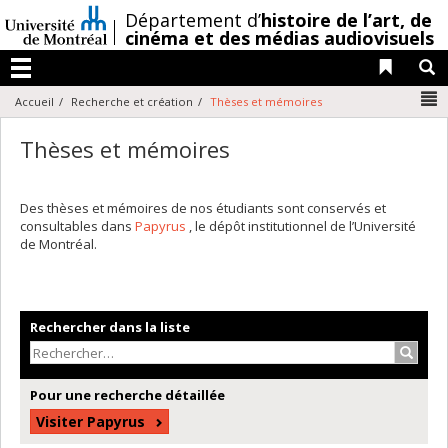
Passer
/
Département d’
histoire de l’art,
de
au
cinéma et des médias audiovisuels
contenu
Liens 
R
Menu
N
Accueil
Recherche et création
Thèses et mémoires
Thèses et mémoires
Des thèses et mémoires de nos étudiants sont conservés et
consultables dans
Papyrus
, le dépôt institutionnel de l’Université
de Montréal.
Rechercher dans la liste
Recher
Pour une recherche détaillée
Visiter Papyrus