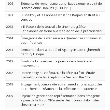
1996
Éléments de romantisme dans l&apos;oeuvre peint de
Frances Anne Hopkins (1838-1919)
1993
El Lissitzky et les années vingt : de l&apos;abstrait au
concret
2013
« El Paso » de lo teatral a lo cinematográfico.
Reflexiones en torno a la mediación de la precariedad
2014
Émergence de la websérie au Québec : ses origines et
ses influences
2014
Emma Hamilton, a Model of Agency in Late Eighteenth-
Century Europe
2019
Émotions lumineuses : la poésie de la lumière en
mouvement
2012
Encore sexy au cinéma? De la série au film : étude
médiatique de la réception de Sex and the City
2018
Engagement, complexité et transmédia : une approche
de recherche-création de la réflexion spectatorielle
2025
Enjeux de genre et de représentation dans l’imagerie
alpine de la fin du XIXe siècle : les figures d’alpinistes
chez Ernst Platz