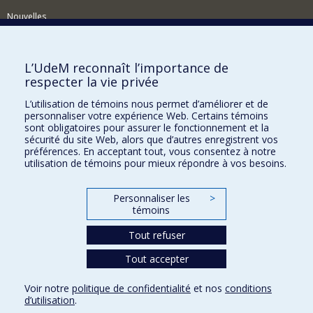
Nouvelles
Événements
Comment soutenir le Département?
L’UdeM reconnaît l’importance de
respecter la vie privée
BESOIN D'AIDE?
L’utilisation de témoins nous permet d’améliorer et de
Plan du site
personnaliser votre expérience Web. Certains témoins
Signaler une erreur
sont obligatoires pour assurer le fonctionnement et la
sécurité du site Web, alors que d’autres enregistrent vos
Accessibilité
préférences. En acceptant tout, vous consentez à notre
utilisation de témoins pour mieux répondre à vos besoins.
FACULTÉ DES ARTS ET DES SCIENCES
Nos départements et écoles
Personnaliser les
>
témoins
Nos centres d'études
Tout refuser
Nos programmes et cours
Tout accepter
Confidentialité
Voir notre
politique de confidentialité
et nos
conditions
Conditions d’utilisation
d’utilisation
.