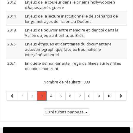
2012
Enjeux de la couleur dans le cinéma hollywoodien
d&apos;après-guerre
2014
Enjeux de la lecture institutionnelle de scénarios de
longs métrages de fiction au Québec
2018
Enjeux de pouvoir entre mémoire et identité dans la
Vallée du Jequitinhonha, au Brésil
2025
Enjeux éthiques et identitaires du documentaire
autoethnographique face au traumatisme
intergénérationnel
2021
En quête de non-binarité : regards filmés sur les films
qui nous montrent
Nombre de résultats :
888
Page
Page
Page
Page
.
Page
Page
Page
Page
Page
Page
Page
Page
1
2
3
4
5
6
7
8
9
10
précédente
Page
suivant
courante.
50 résultats par page