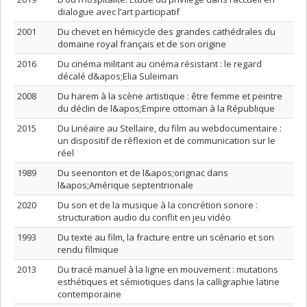
dialogue avec l’art participatif
2001
Du chevet en hémicycle des grandes cathédrales du
domaine royal français et de son origine
2016
Du cinéma militant au cinéma résistant : le regard
décalé d&apos;Elia Suleiman
2008
Du harem à la scène artistique : être femme et peintre
du déclin de l&apos;Empire ottoman à la République
2015
Du Linéaire au Stellaire, du film au webdocumentaire :
un dispositif de réflexion et de communication sur le
réel
1989
Du seenonton et de l&apos;orignac dans
l&apos;Amérique septentrionale
2020
Du son et de la musique à la concrétion sonore :
structuration audio du conflit en jeu vidéo
1993
Du texte au film, la fracture entre un scénario et son
rendu filmique
2013
Du tracé manuel à la ligne en mouvement : mutations
esthétiques et sémiotiques dans la calligraphie latine
contemporaine