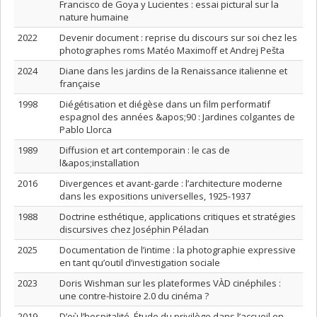
Francisco de Goya y Lucientes : essai pictural sur la
nature humaine
2022
Devenir document : reprise du discours sur soi chez les
photographes roms Matéo Maximoff et Andrej Pešta
2024
Diane dans les jardins de la Renaissance italienne et
française
1998
Diégétisation et diégèse dans un film performatif
espagnol des années &apos;90 : Jardines colgantes de
Pablo Llorca
1989
Diffusion et art contemporain : le cas de
l&apos;installation
2016
Divergences et avant-garde : l’architecture moderne
dans les expositions universelles, 1925-1937
1988
Doctrine esthétique, applications critiques et stratégies
discursives chez Joséphin Péladan
2025
Documentation de l’intime : la photographie expressive
en tant qu’outil d’investigation sociale
2023
Doris Wishman sur les plateformes VÀD cinéphiles :
une contre-histoire 2.0 du cinéma ?
2019
D’où l’hospitalité. Étude du privilège dans l’accueil en