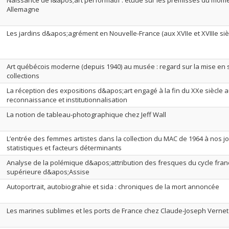
Naissance de l&apos;art performatif : étude sur les prémisses du mom
Allemagne
Les jardins d&apos;agrément en Nouvelle-France (aux XVIIe et XVIIIe siè
Art québécois moderne (depuis 1940) au musée : regard sur la mise e
collections
La réception des expositions d&apos;art engagé à la fin du XXe siècle 
reconnaissance et institutionnalisation
La notion de tableau-photographique chez Jeff Wall
L’entrée des femmes artistes dans la collection du MAC de 1964 à nos jo
statistiques et facteurs déterminants
Analyse de la polémique d&apos;attribution des fresques du cycle franc
supérieure d&apos;Assise
Autoportrait, autobiograhie et sida : chroniques de la mort annoncée
Les marines sublimes et les ports de France chez Claude-Joseph Vernet