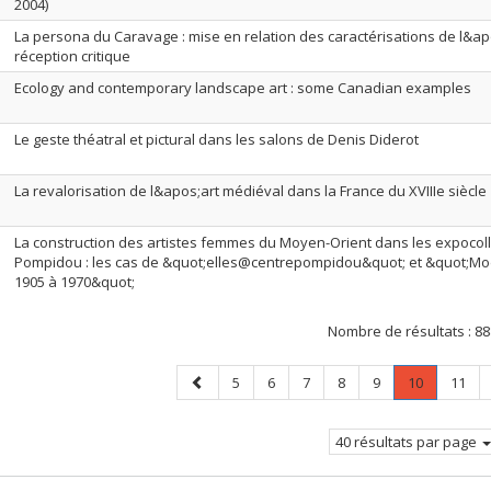
2004)
La persona du Caravage : mise en relation des caractérisations de l&apo
réception critique
Ecology and contemporary landscape art : some Canadian examples
Le geste théatral et pictural dans les salons de Denis Diderot
La revalorisation de l&apos;art médiéval dans la France du XVIIIe siècle
La construction des artistes femmes du Moyen-Orient dans les expocoll
Pompidou : les cas de &quot;elles@centrepompidou&quot; et &quot;Mod
1905 à 1970&quot;
Nombre de résultats :
88
Page
Page
Page
Page
Page
Page
Page
.
Page
5
6
7
8
9
10
11
précédente
Page
courante.
40 résultats par page