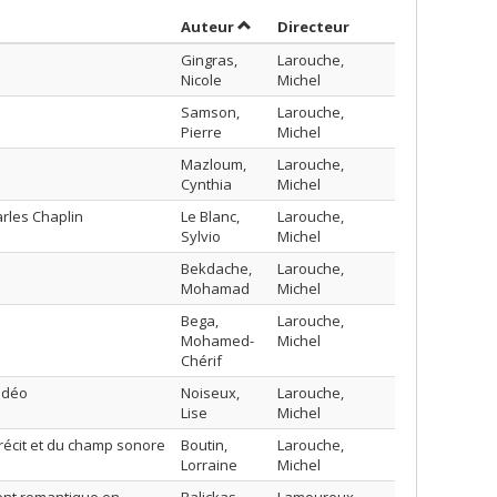
Trier par auteur en ordre décroiss
par contributeur e
Auteur
Directeur
Gingras,
Larouche,
Nicole
Michel
Samson,
Larouche,
Pierre
Michel
Mazloum,
Larouche,
Cynthia
Michel
arles Chaplin
Le Blanc,
Larouche,
Sylvio
Michel
Bekdache,
Larouche,
Mohamad
Michel
Bega,
Larouche,
Mohamed-
Michel
Chérif
idéo
Noiseux,
Larouche,
Lise
Michel
récit et du champ sonore
Boutin,
Larouche,
Lorraine
Michel