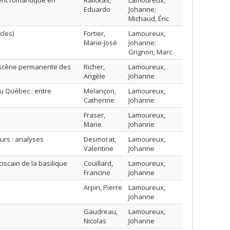
ent romantique en
Ralickas,
Lamoureux,
Eduardo
Johanne;
Michaud, Éric
cles)
Fortier,
Lamoureux,
Marie-José
Johanne;
Grignon, Marc
n scène permanente des
Richer,
Lamoureux,
Angèle
Johanne
au Québec : entre
Melançon,
Lamoureux,
Catherine
Johanne
Fraser,
Lamoureux,
Marie
Johanne
urs : analyses
Desmorat,
Lamoureux,
Valentine
Johanne
iscain de la basilique
Couillard,
Lamoureux,
Francine
Johanne
Arpin, Pierre
Lamoureux,
Johanne
Gaudreau,
Lamoureux,
Nicolas
Johanne