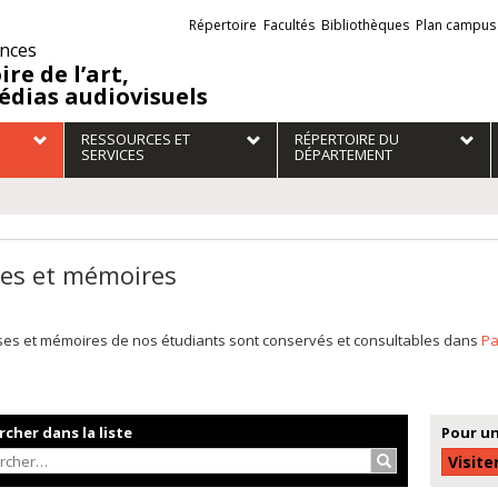
Liens
Répertoire
Facultés
Bibliothèques
Plan campus
externes
ences
ire de l’art,
édias audiovisuels
RESSOURCES ET
RÉPERTOIRE DU
SERVICES
DÉPARTEMENT
es et mémoires
ses et mémoires de nos étudiants sont conservés et consultables dans
P
cher dans la liste
Pour un
Rechercher…
Visite