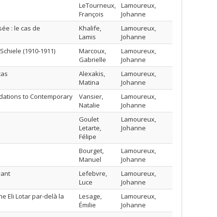
LeTourneux,
Lamoureux,
François
Johanne
ée : le cas de
Khalife,
Lamoureux,
Lamis
Johanne
Schiele (1910-1911)
Marcoux,
Lamoureux,
Gabrielle
Johanne
cas
Alexakis,
Lamoureux,
Matina
Johanne
undations to Contemporary
Vansier,
Lamoureux,
Natalie
Johanne
Goulet
Lamoureux,
Letarte,
Johanne
Félipe
Bourget,
Lamoureux,
Manuel
Johanne
yant
Lefebvre,
Lamoureux,
Luce
Johanne
he Eli Lotar par-delà la
Lesage,
Lamoureux,
Émilie
Johanne