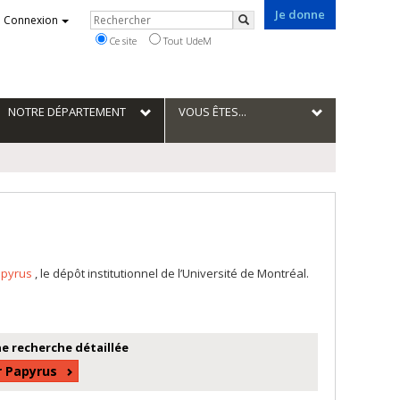
Je donne
Rechercher
Connexion
Rechercher
Ce site
Tout UdeM
NOTRE DÉPARTEMENT
VOUS ÊTES...
apyrus
, le dépôt institutionnel de l’Université de Montréal.
e recherche détaillée
r Papyrus