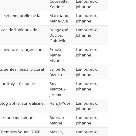
Couvrette,
Lamoureux,
Katrine
Johanne
ale et temporelle de la
Marchand,
Lamoureux,
Marie-Ève
Johanne
 le cas de Tableaux de
Desgagné-
Lamoureux,
Duclos,
Johanne
Gabrielle
la peinture française au
Proulx,
Lamoureux,
Marie-
Johanne
Michèle
cientes : essai pictural
Laliberté,
Lamoureux,
Bianca
Johanne
ue Italy : réception
Roy-
Lamoureux,
Marcoux,
Johanne
Jerome
otographie, surréalisme,
Han, Ji-Yoon
Lamoureux,
Johanne
ienne : une mosaïque
Bonnard,
Lamoureux,
Marine
Johanne
t Remains&quot; (2000-
Masse,
Lamoureux,