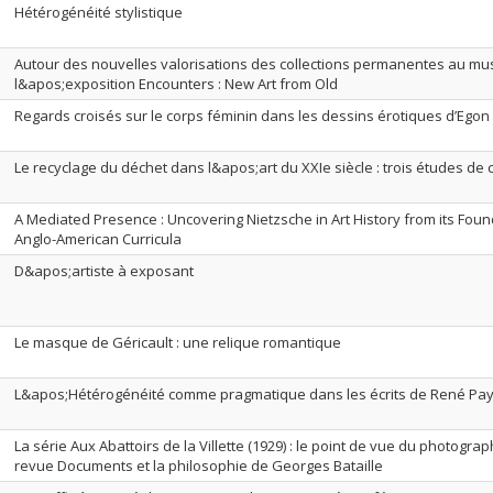
Hétérogénéité stylistique
Autour des nouvelles valorisations des collections permanentes au mus
l&apos;exposition Encounters : New Art from Old
Regards croisés sur le corps féminin dans les dessins érotiques d’Egon 
Le recyclage du déchet dans l&apos;art du XXIe siècle : trois études de 
A Mediated Presence : Uncovering Nietzsche in Art History from its Fo
Anglo-American Curricula
D&apos;artiste à exposant
Le masque de Géricault : une relique romantique
L&apos;Hétérogénéité comme pragmatique dans les écrits de René Pa
La série Aux Abattoirs de la Villette (1929) : le point de vue du photograp
revue Documents et la philosophie de Georges Bataille