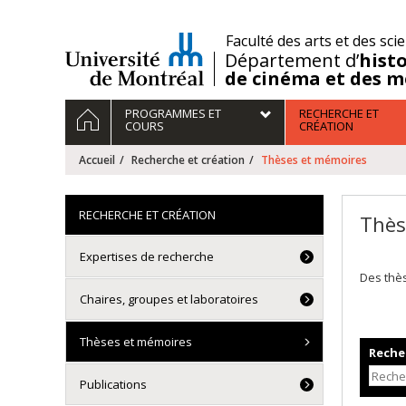
Passer
au
/
Faculté des arts et des sci
contenu
Département d’
histo
de cinéma et des m
Navigation
ACCUEIL
PROGRAMMES ET
RECHERCHE ET
principale
COURS
CRÉATION
Accueil
Recherche et création
Thèses et mémoires
RECHERCHE ET CRÉATION
Thès
Expertises de recherche
Des thè
Chaires, groupes et laboratoires
Thèses et mémoires
Recher
Publications