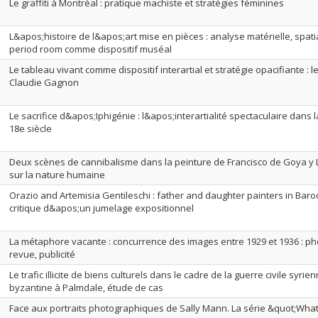
Le graffiti à Montréal : pratique machiste et stratégies féminines
L&apos;histoire de l&apos;art mise en pièces : analyse matérielle, spati
period room comme dispositif muséal
Le tableau vivant comme dispositif interartial et stratégie opacifiante :
Claudie Gagnon
Le sacrifice d&apos;Iphigénie : l&apos;interartialité spectaculaire dans 
18e siècle
Deux scènes de cannibalisme dans la peinture de Francisco de Goya y Lu
sur la nature humaine
Orazio and Artemisia Gentileschi : father and daughter painters in Baroq
critique d&apos;un jumelage expositionnel
La métaphore vacante : concurrence des images entre 1929 et 1936 : ph
revue, publicité
Le trafic illicite de biens culturels dans le cadre de la guerre civile syr
byzantine à Palmdale, étude de cas
Face aux portraits photographiques de Sally Mann. La série &quot;Wha