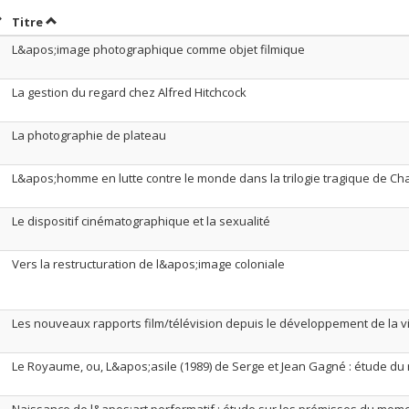
rier par date en ordre décroissant
Trier par titre en ordre décroissant
Titre
L&apos;image photographique comme objet filmique
La gestion du regard chez Alfred Hitchcock
La photographie de plateau
L&apos;homme en lutte contre le monde dans la trilogie tragique de Ch
Le dispositif cinématographique et la sexualité
Vers la restructuration de l&apos;image coloniale
Les nouveaux rapports film/télévision depuis le développement de la v
Le Royaume, ou, L&apos;asile (1989) de Serge et Jean Gagné : étude du 