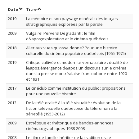
Trier par date en ordre croissant
Trier par titre en ordre croissant
Date
Titre
2019
La mémoire et son paysage minéral : des images
stratigraphiques explorées par la parole
2009
Vulgaire! Pervers! Dégradant! : le film
d&apos;exploitation et le cinéma québécois
2018
Aller aux vues qu’ossa donne? Pour une histoire
culturelle du cinéma populaire québécois (1965-1975)
2019
Critique cultivée et modernité vernaculaire : dualité de
l&apos;émergence d&apos;un discours sur le cinéma
dans la presse montréalaise francophone entre 1920
et 1931
2017
Le cinéclub comme institution du public : propositions
pour une nouvelle histoire
2013
De la télé-oralité à la télé-visualité : évolution de la
fiction télévisuelle québécoise du téléroman à la
sérietélé (1953-2012)
2009
Esthétique et rhétorique de bandes-annonces
cinématographiques 1988-2008
2008
Le film de famille, héritier de la tradition orale