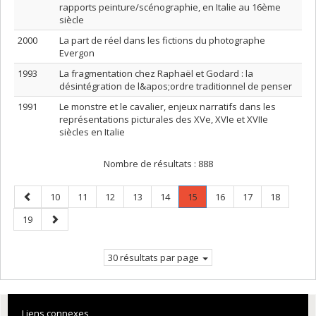
rapports peinture/scénographie, en Italie au 16ème
siècle
2000
La part de réel dans les fictions du photographe
Evergon
1993
La fragmentation chez Raphaël et Godard : la
désintégration de l&apos;ordre traditionnel de penser
1991
Le monstre et le cavalier, enjeux narratifs dans les
représentations picturales des XVe, XVIe et XVIIe
siècles en Italie
Nombre de résultats :
888
Page
Page
Page
Page
Page
Page
Page
.
Page
Page
Page
10
11
12
13
14
15
16
17
18
précédente
Page
Page
Page
19
courante.
suivante
30 résultats par page
Liens connexes