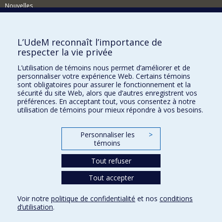
Nouvelles
Événements
Comment soutenir le Département?
L’UdeM reconnaît l’importance de
respecter la vie privée
BESOIN D'AIDE?
L’utilisation de témoins nous permet d’améliorer et de
Plan du site
personnaliser votre expérience Web. Certains témoins
Signaler une erreur
sont obligatoires pour assurer le fonctionnement et la
sécurité du site Web, alors que d’autres enregistrent vos
Accessibilité
préférences. En acceptant tout, vous consentez à notre
utilisation de témoins pour mieux répondre à vos besoins.
FACULTÉ DES ARTS ET DES SCIENCES
Nos départements et écoles
Personnaliser les
>
témoins
Nos centres d'études
Tout refuser
Nos programmes et cours
Tout accepter
Confidentialité
Voir notre
politique de confidentialité
et nos
conditions
Conditions d’utilisation
d’utilisation
.
Paramètres des témoins