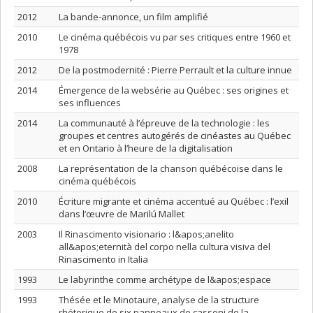
2012
La bande-annonce, un film amplifié
2010
Le cinéma québécois vu par ses critiques entre 1960 et
1978
2012
De la postmodernité : Pierre Perrault et la culture innue
2014
Émergence de la websérie au Québec : ses origines et
ses influences
2014
La communauté à l’épreuve de la technologie : les
groupes et centres autogérés de cinéastes au Québec
et en Ontario à l’heure de la digitalisation
2008
La représentation de la chanson québécoise dans le
cinéma québécois
2010
Écriture migrante et cinéma accentué au Québec : l’exil
dans l’œuvre de Marilú Mallet
2003
Il Rinascimento visionario : l&apos;anelito
all&apos;eternità del corpo nella cultura visiva del
Rinascimento in Italia
1993
Le labyrinthe comme archétype de l&apos;espace
1993
Thésée et le Minotaure, analyse de la structure
rhétorique de six panneaux de cassoni de la