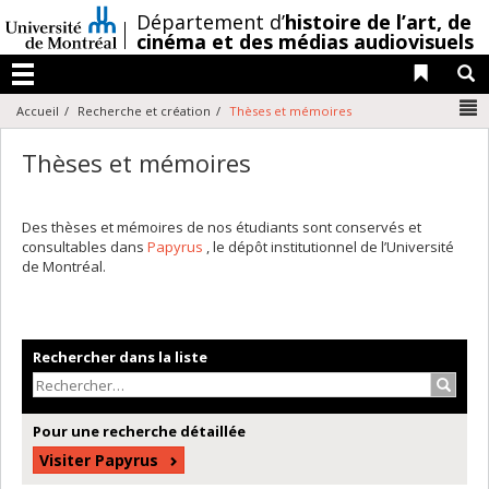
Passer
/
Département d’
histoire de l’art,
de
au
cinéma et des médias audiovisuels
contenu
Liens 
R
Menu
N
Accueil
Recherche et création
Thèses et mémoires
Thèses et mémoires
Des thèses et mémoires de nos étudiants sont conservés et
consultables dans
Papyrus
, le dépôt institutionnel de l’Université
de Montréal.
Rechercher dans la liste
Recher
Pour une recherche détaillée
Visiter Papyrus