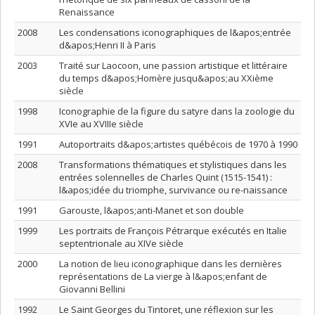
Renaissance
2008
Les condensations iconographiques de l&apos;entrée
d&apos;Henri II à Paris
2003
Traité sur Laocoon, une passion artistique et littéraire
du temps d&apos;Homère jusqu&apos;au XXième
siècle
1998
Iconographie de la figure du satyre dans la zoologie du
XVIe au XVIIIe siècle
1991
Autoportraits d&apos;artistes québécois de 1970 à 1990
2008
Transformations thématiques et stylistiques dans les
entrées solennelles de Charles Quint (1515-1541) :
l&apos;idée du triomphe, survivance ou re-naissance
1991
Garouste, l&apos;anti-Manet et son double
1999
Les portraits de François Pétrarque exécutés en Italie
septentrionale au XIVe siècle
2000
La notion de lieu iconographique dans les dernières
représentations de La vierge à l&apos;enfant de
Giovanni Bellini
1992
Le Saint Georges du Tintoret, une réflexion sur les