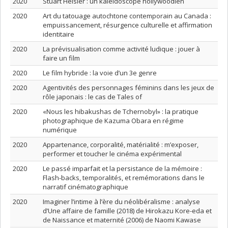
2020
Stuart Heisler : un kaléidoscope hollywoodien
2020
Art du tatouage autochtone contemporain au Canada :
empuissancement, résurgence culturelle et affirmation
identitaire
2020
La prévisualisation comme activité ludique : jouer à
faire un film
2020
Le film hybride : la voie d’un 3e genre
2020
Agentivités des personnages féminins dans les jeux de
rôle japonais : le cas de Tales of
2020
«Nous les hibakushas de Tchernobyl» : la pratique
photographique de Kazuma Obara en régime
numérique
2020
Appartenance, corporalité, matérialité : m’exposer,
performer et toucher le cinéma expérimental
2020
Le passé imparfait et la persistance de la mémoire :
Flash-backs, temporalités, et remémorations dans le
narratif cinématographique
2020
Imaginer l’intime à l’ère du néolibéralisme : analyse
d’Une affaire de famille (2018) de Hirokazu Kore-eda et
de Naissance et maternité (2006) de Naomi Kawase