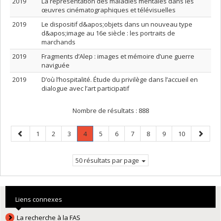
2019
La représentation des maladies mentales dans les
œuvres cinématographiques et télévisuelles
2019
Le dispositif d&apos;objets dans un nouveau type
d&apos;image au 16e siècle : les portraits de
marchands
2019
Fragments d’Alep : images et mémoire d’une guerre
naviguée
2019
D’où l’hospitalité. Étude du privilège dans l’accueil en
dialogue avec l’art participatif
Nombre de résultats :
888
Page
Page
Page
Page
Page
.
Page
Page
Page
Page
Page
Page
Page
1
2
3
4
5
6
7
8
9
10
précédente
Page
suivant
courante.
50 résultats par page
Liens connexes
La recherche à la FAS