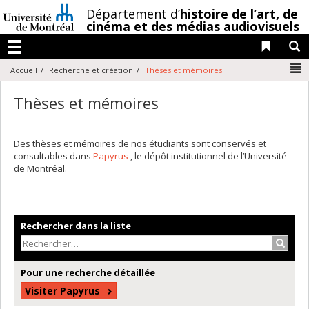
Passer
/
Département d’
histoire de l’art,
de
au
cinéma et des médias audiovisuels
contenu
Liens 
R
Menu
N
Accueil
Recherche et création
Thèses et mémoires
Thèses et mémoires
Des thèses et mémoires de nos étudiants sont conservés et
consultables dans
Papyrus
, le dépôt institutionnel de l’Université
de Montréal.
Rechercher dans la liste
Recher
Pour une recherche détaillée
Visiter Papyrus