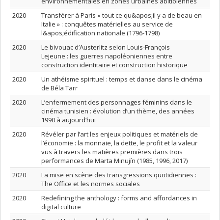
environnementales en zones urbaines abitibiennes
2020
Transférer à Paris « tout ce qu&apos;il y a de beau en
Italie » : conquêtes matérielles au service de
l&apos;édification nationale (1796-1798)
2020
Le bivouac d’Austerlitz selon Louis-François
Lejeune : les guerres napoléoniennes entre
construction identitaire et construction historique
2020
Un athéisme spirituel : temps et danse dans le cinéma
de Béla Tarr
2020
L’enfermement des personnages féminins dans le
cinéma tunisien : évolution d’un thème, des années
1990 à aujourd’hui
2020
Révéler par l’art les enjeux politiques et matériels de
l’économie : la monnaie, la dette, le profit et la valeur
vus à travers les matières premières dans trois
performances de Marta Minujín (1985, 1996, 2017)
2020
La mise en scène des transgressions quotidiennes :
The Office et les normes sociales
2020
Redefining the anthology : forms and affordances in
digital culture