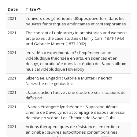
Trier par date en ordre croissant
Trier par titre en ordre croissant
Date
Titre
2021
L’univers des génériques d&apos;ouverture dans les
oeuvres fantastiques américaines et contemporaines
2021
The concept of unlearning in art histories and women’s
art praxes : the case studies of Emily Carr (1871-1945)
and Gabriele Münter (1877-1962)
2021
Jeu vidéo « expérimental »? : l’expérimentation
vidéoludique théorisée en arts, en sciences et en
design, et pratiquée dans la création de l&apos;album
musical vidéoludique Hoverboy
2021
Silser See, Engadin : Gabriele Münter, Friedrich
Nietzsche et le genius loci
2021
L&apos;action furtive : une étude de ses situations de
diffusion
2021
L&apos;étrangeté lynchéenne : l&apos;inquiétant
cinéma de David Lynch accompagné d&apos;un essai
de mise en scène : Les Chemins de l&apos;Oubli
2021
Actions thérapeutiques de résistances en territoire
anicinabe : œuvres autochtones contemporaines