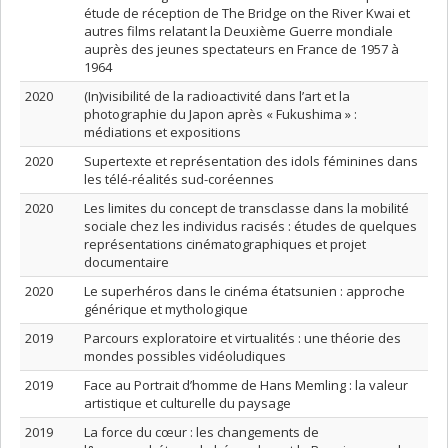
étude de réception de The Bridge on the River Kwai et
autres films relatant la Deuxième Guerre mondiale
auprès des jeunes spectateurs en France de 1957 à
1964
2020
(In)visibilité de la radioactivité dans l’art et la
photographie du Japon après « Fukushima » :
médiations et expositions
2020
Supertexte et représentation des idols féminines dans
les télé-réalités sud-coréennes
2020
Les limites du concept de transclasse dans la mobilité
sociale chez les individus racisés : études de quelques
représentations cinématographiques et projet
documentaire
2020
Le superhéros dans le cinéma étatsunien : approche
générique et mythologique
2019
Parcours exploratoire et virtualités : une théorie des
mondes possibles vidéoludiques
2019
Face au Portrait d’homme de Hans Memling : la valeur
artistique et culturelle du paysage
2019
La force du cœur : les changements de