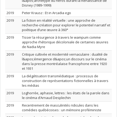
l&apos;archétype du héros durant la Renaissance de
Disney (1989-1999)
2019
Peter Krausz : Et in Arcadia ego
2019
La fiction en réalité virtuelle : une approche de
recherche-création pour explorer le potentiel narratif et
poétique d’une œuvre à 360°
2019
Tisser la résurgence à travers le wampum comme
approche rhétorique décoloniale de certaines œuvres
de Nadia Myre
2019
Critique cultivée et modernité vernaculaire : dualité de
l&apos;émergence d&apos;un discours sur le cinéma
dans la presse montréalaise francophone entre 1920
et 1931
2019
La diégétisation transmédiatique : processus de
construction de représentations fictionnelles à travers
les médias
2019
Loghorrée, aphasie, lettres : les états de la parole dans
le cinéma d’Arnaud Desplechin
2019
Recentrement de masculinités ridicules dans les
comédies québécoises : un mémoire proféministe