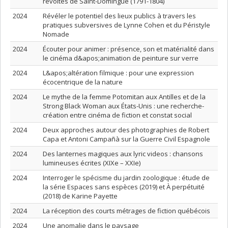
révoltes de Saint-Domingue (1791-1804)
2024
Révéler le potentiel des lieux publics à travers les
pratiques subversives de Lynne Cohen et du Péristyle
Nomade
2024
Écouter pour animer : présence, son et matérialité dans
le cinéma d&apos;animation de peinture sur verre
2024
L&apos;altération filmique : pour une expression
écocentrique de la nature
2024
Le mythe de la femme Potomitan aux Antilles et de la
Strong Black Woman aux États-Unis : une recherche-
création entre cinéma de fiction et constat social
2024
Deux approches autour des photographies de Robert
Capa et Antoni Campañà sur la Guerre Civil Espagnole
2024
Des lanternes magiques aux lyric videos : chansons
lumineuses écrites (XIXe – XXIe)
2024
Interroger le spécisme du jardin zoologique : étude de
la série Espaces sans espèces (2019) et À perpétuité
(2018) de Karine Payette
2024
La réception des courts métrages de fiction québécois
2024
Une anomalie dans le paysage