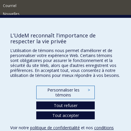
Courriel
Nouvelles
Événements
Comment soutenir le Département?
L’UdeM reconnaît l’importance de
respecter la vie privée
BESOIN D'AIDE?
L’utilisation de témoins nous permet d’améliorer et de
Plan du site
personnaliser votre expérience Web. Certains témoins
Signaler une erreur
sont obligatoires pour assurer le fonctionnement et la
sécurité du site Web, alors que d’autres enregistrent vos
Accessibilité
préférences. En acceptant tout, vous consentez à notre
utilisation de témoins pour mieux répondre à vos besoins.
FACULTÉ DES ARTS ET DES SCIENCES
Nos départements et écoles
Personnaliser les
>
témoins
Nos centres d'études
Tout refuser
Nos programmes et cours
Tout accepter
Confidentialité
Voir notre
politique de confidentialité
et nos
conditions