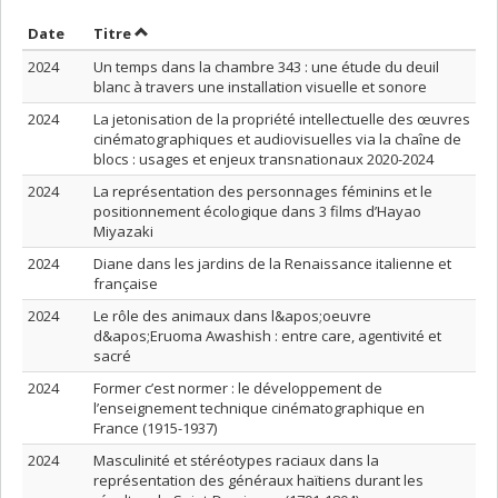
Trier par date en ordre croissant
Trier par titre en ordre croissant
Date
Titre
2024
Un temps dans la chambre 343 : une étude du deuil
blanc à travers une installation visuelle et sonore
2024
La jetonisation de la propriété intellectuelle des œuvres
cinématographiques et audiovisuelles via la chaîne de
blocs : usages et enjeux transnationaux 2020-2024
2024
La représentation des personnages féminins et le
positionnement écologique dans 3 films d’Hayao
Miyazaki
2024
Diane dans les jardins de la Renaissance italienne et
française
2024
Le rôle des animaux dans l&apos;oeuvre
d&apos;Eruoma Awashish : entre care, agentivité et
sacré
2024
Former c’est normer : le développement de
l’enseignement technique cinématographique en
France (1915-1937)
2024
Masculinité et stéréotypes raciaux dans la
représentation des généraux haïtiens durant les