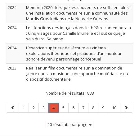
2024
Memoria 2020 : lorsque les souvenirs ne suffisent plus :
une installation documentaire sur la communauté des
Mardis Gras Indians de la Nouvelle Orléans
2024
Les fonctions des images dans le théâtre contemporain
: Cinq visages pour Camille Brunelle et Tout ce que je
sais du roi Salomon
2024
L’exercice supérieur de l’écoute au cinéma :
explorations théoriques et pratiques d’un monteur
sonore devenu personnage conceptuel
2023
Réaliser un film documentaire sur la domination de
genre dans la musique : une approche matérialiste du
dispositif documentaire
Nombre de résultats :
888
Page
Page
Page
Page
Page
.
Page
Page
Page
Page
Page
Page
Page
1
2
3
4
5
6
7
8
9
10
précédente
Page
suivant
courante.
20 résultats par page