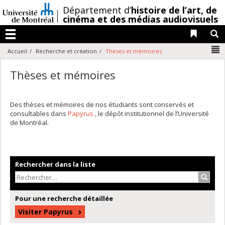
Passer
/
Département d’
histoire de l’art,
de
au
cinéma et des médias audiovisuels
contenu
Liens 
R
Menu
N
Accueil
Recherche et création
Thèses et mémoires
Thèses et mémoires
Des thèses et mémoires de nos étudiants sont conservés et
consultables dans
Papyrus
, le dépôt institutionnel de l’Université
de Montréal.
Rechercher dans la liste
Recher
Pour une recherche détaillée
Visiter Papyrus