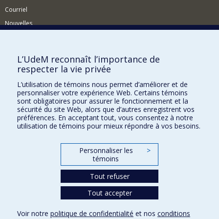
Courriel
Nouvelles
Événements
Comment soutenir le Département?
L’UdeM reconnaît l’importance de
respecter la vie privée
BESOIN D'AIDE?
L’utilisation de témoins nous permet d’améliorer et de
Plan du site
personnaliser votre expérience Web. Certains témoins
Signaler une erreur
sont obligatoires pour assurer le fonctionnement et la
sécurité du site Web, alors que d’autres enregistrent vos
Accessibilité
préférences. En acceptant tout, vous consentez à notre
utilisation de témoins pour mieux répondre à vos besoins.
FACULTÉ DES ARTS ET DES SCIENCES
Nos départements et écoles
Personnaliser les
>
témoins
Nos centres d'études
Tout refuser
Nos programmes et cours
Tout accepter
Confidentialité
Voir notre
politique de confidentialité
et nos
conditions