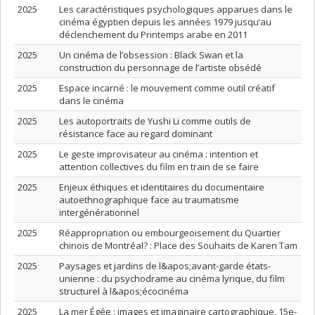
2025
Les caractéristiques psychologiques apparues dans le
cinéma égyptien depuis les années 1979 jusqu’au
déclenchement du Printemps arabe en 2011
2025
Un cinéma de l’obsession : Black Swan et la
construction du personnage de l’artiste obsédé
2025
Espace incarné : le mouvement comme outil créatif
dans le cinéma
2025
Les autoportraits de Yushi Li comme outils de
résistance face au regard dominant
2025
Le geste improvisateur au cinéma : intention et
attention collectives du film en train de se faire
2025
Enjeux éthiques et identitaires du documentaire
autoethnographique face au traumatisme
intergénérationnel
2025
Réappropriation ou embourgeoisement du Quartier
chinois de Montréal? : Place des Souhaits de Karen Tam
2025
Paysages et jardins de l&apos;avant-garde états-
unienne : du psychodrame au cinéma lyrique, du film
structurel à l&apos;écocinéma
2025
La mer Égée : images et imaginaire cartographique, 15e-