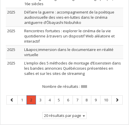
16e siècles
2025
Défaire la guerre : accompagnement de la poétique
audiovisuelle des vies-en-luttes dans le cinéma
antiguerre d’Ōbayashi Nobuhiko
2025
Rencontres fortuites : explorer le cinéma de la vie
quotidienne à travers un dispositif Web aléatoire et
interactif
2025
L&apos;immersion dans le documentaire en réalité
virtuelle
2025
L’emploi des 5 méthodes de montage d’Eisenstein dans
les bandes annonces Québécoises présentées en
salles et sur les sites de streaming
Nombre de résultats :
888
Page
Page
Page
.
Page
Page
Page
Page
Page
Page
Page
Page
Page
1
2
3
4
5
6
7
8
9
10
précédente
Page
suivant
courante.
20 résultats par page