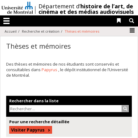
Passer
/
Département d’
histoire de l’art,
de
au
cinéma et des médias audiovisuels
contenu
Liens 
R
Menu
N
Accueil
Recherche et création
Thèses et mémoires
Thèses et mémoires
Des thèses et mémoires de nos étudiants sont conservés et
consultables dans
Papyrus
, le dépôt institutionnel de l’Université
de Montréal.
Rechercher dans la liste
Recher
Pour une recherche détaillée
Visiter Papyrus