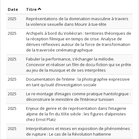
Trier par date en ordre croissant
Trier par titre en ordre croissant
Date
Titre
2025
Représentations de la domination masculine à travers
la violence sexuelle dans Mourir à tue-tête
2025
Archipels à bord du Voiliécran : territoires théoriques de
la réception filmique en temps de crise. Analyse de
dérives réflexives autour de la force de transformation
de la traversée cinématographique
2025
Fabuler la performance, s’échanger la mélodie.
Concevoir et réaliser un film de docu-fiction qui se prête
au jeu de la musique et de ses interprètes
2025
Documentation de l’intime : la photographie expressive
en tant qu’outil d’investigation sociale
2025
Le re-montage d’images comme pratique hantologique :
déconstruire le ministère de l’Intérieur tunisien
2025
Enjeux de genre et de représentation dans l’imagerie
alpine de la fin du XIXe siècle : les figures d’alpinistes
chez Ernst Platz
2025
Interprétations et mises en exposition de phénomènes
de rupture : Le cas de la Révolution haïtienne