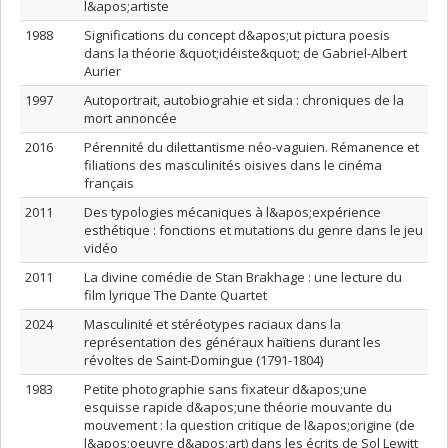
l&apos;artiste
1988
Significations du concept d&apos;ut pictura poesis
dans la théorie &quot;idéiste&quot; de Gabriel-Albert
Aurier
1997
Autoportrait, autobiograhie et sida : chroniques de la
mort annoncée
2016
Pérennité du dilettantisme néo-vaguien. Rémanence et
filiations des masculinités oisives dans le cinéma
français
2011
Des typologies mécaniques à l&apos;expérience
esthétique : fonctions et mutations du genre dans le jeu
vidéo
2011
La divine comédie de Stan Brakhage : une lecture du
film lyrique The Dante Quartet
2024
Masculinité et stéréotypes raciaux dans la
représentation des généraux haïtiens durant les
révoltes de Saint-Domingue (1791-1804)
1983
Petite photographie sans fixateur d&apos;une
esquisse rapide d&apos;une théorie mouvante du
mouvement : la question critique de l&apos;origine (de
l&apos;oeuvre d&apos;art) dans les écrits de Sol Lewitt