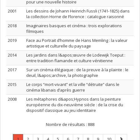
pour une nouvelle histoire
2001
Les dessins de Johann Heinrich Fussli (1741-1825) dans
la collection Horne de Florence : catalogue raisonné
2018
Imaginaires basques et cinéma : trois explorations
filmiques
2019
Face au Portrait d’homme de Hans Memling : la valeur
artistique et culturelle du paysage
2014
Les jardins dans l&apos;œuvre de Lodewijk Toeput :
entre tradition flamande et culture vénitienne
2017
Sur un cinéma élégiaque : de la preuve à la plainte : le
deuil, l&apos;archive, la photographie
2015
Le corps “mort-vivant” et la ville “détruite” dans le
cinéma libanais d’après guerre
2008
Les métaphores d&apos;Hypnos dans la peinture
européenne du dix-neuvième siècle : de la crise du
dispositif classique au jeu identitaire
Nombre de résultats :
888
Page
.
Page
Page
Page
Page
Page
Page
Page
Page
Page
Page
1
2
3
4
5
6
7
8
9
10