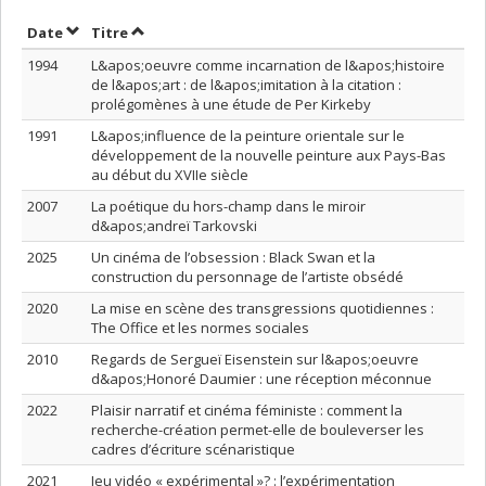
Trier par date en ordre croissant
Trier par titre en ordre croissant
Date
Titre
1994
L&apos;oeuvre comme incarnation de l&apos;histoire
de l&apos;art : de l&apos;imitation à la citation :
prolégomènes à une étude de Per Kirkeby
1991
L&apos;influence de la peinture orientale sur le
développement de la nouvelle peinture aux Pays-Bas
au début du XVIIe siècle
2007
La poétique du hors-champ dans le miroir
d&apos;andreï Tarkovski
2025
Un cinéma de l’obsession : Black Swan et la
construction du personnage de l’artiste obsédé
2020
La mise en scène des transgressions quotidiennes :
The Office et les normes sociales
2010
Regards de Sergueï Eisenstein sur l&apos;oeuvre
d&apos;Honoré Daumier : une réception méconnue
2022
Plaisir narratif et cinéma féministe : comment la
recherche-création permet-elle de bouleverser les
cadres d’écriture scénaristique
2021
Jeu vidéo « expérimental »? : l’expérimentation