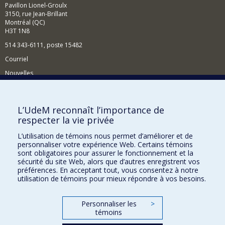
Pavillon Lionel-Groulx
3150, rue Jean-Brillant
Montréal (QC)
H3T 1N8
514 343-6111, poste 15482
Courriel
Nouvelles
Événements
Comment soutenir le Département?
L’UdeM reconnaît l’importance de
respecter la vie privée
BESOIN D'AIDE?
L’utilisation de témoins nous permet d’améliorer et de
Plan du site
personnaliser votre expérience Web. Certains témoins
Signaler une erreur
sont obligatoires pour assurer le fonctionnement et la
sécurité du site Web, alors que d’autres enregistrent vos
Accessibilité
préférences. En acceptant tout, vous consentez à notre
utilisation de témoins pour mieux répondre à vos besoins.
FACULTÉ DES ARTS ET DES SCIENCES
Nos départements et écoles
Personnaliser les
>
témoins
Nos centres d'études