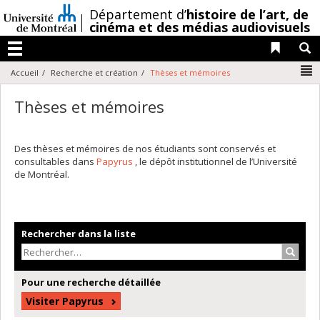
Passer
/
Département d’
histoire de l’art,
de
au
cinéma et des médias audiovisuels
contenu
Liens 
R
Menu
N
Accueil
Recherche et création
Thèses et mémoires
Thèses et mémoires
Des thèses et mémoires de nos étudiants sont conservés et
consultables dans
Papyrus
, le dépôt institutionnel de l’Université
de Montréal.
Rechercher dans la liste
Recher
Pour une recherche détaillée
Visiter Papyrus