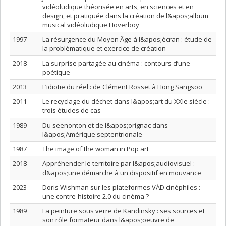
vidéoludique théorisée en arts, en sciences et en
design, et pratiquée dans la création de l&apos;album
musical vidéoludique Hoverboy
1997
La résurgence du Moyen Âge à l&apos;écran : étude de
la problématique et exercice de création
2018
La surprise partagée au cinéma : contours d’une
poétique
2013
L’idiotie du réel : de Clément Rosset à Hong Sangsoo
2011
Le recyclage du déchet dans l&apos;art du XXIe siècle :
trois études de cas
1989
Du seenonton et de l&apos;orignac dans
l&apos;Amérique septentrionale
1987
The image of the woman in Pop art
2018
Appréhender le territoire par l&apos;audiovisuel :
d&apos;une démarche à un dispositif en mouvance
2023
Doris Wishman sur les plateformes VÀD cinéphiles :
une contre-histoire 2.0 du cinéma ?
1989
La peinture sous verre de Kandinsky : ses sources et
son rôle formateur dans l&apos;oeuvre de